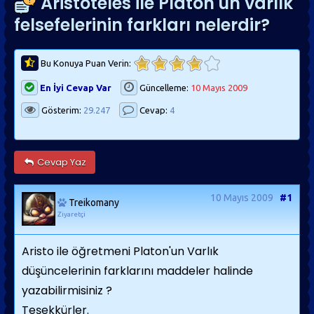
Aristoteles ile Platon'un varlık
felsefelerinin farkları nelerdir?
Bu Konuya Puan Verin:
En İyi Cevap Var
Güncelleme:
10 Mayıs 2009
Gösterim:
29.247
Cevap:
4
Cevap Yaz
10 Mayıs 2009
#1
Treikomany
Ziyaretçi
Aristo ile öğretmeni Platon'un Varlık
düşüncelerinin farklarını maddeler halinde
yazabilirmisiniz ?
Teşekkürler.