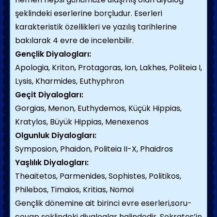
şeklindeki eserlerine borçludur. Eserleri
karakteristik özellikleri ve yazılış tarihlerine
bakılarak 4 evre de incelenbilir.
Gençlik Diyalogları:
Apologia, Kriton, Protagoras, Ion, Lakhes, Politeia I,
Lysis, Kharmides, Euthyphron
Geçit Diyalogları:
Gorgias, Menon, Euthydemos, Küçük Hippias,
Kratylos, Büyük Hippias, Menexenos
Olgunluk Diyalogları:
Symposion, Phaidon, Politeia II-X, Phaidros
Yaşlılık Diyalogları:
Theaitetos, Parmenides, Sophistes, Politikos,
Philebos, Timaios, Kritias, Nomoi
Gençlik dönemine ait birinci evre eserleri,soru-
cevap şeklindeki diyaloglar halindedir. Sokrates’in