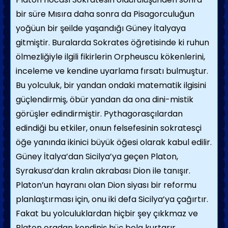
bir süre Mısıra daha sonra da Pisagorculuğun
yoğüun bir şeilde yaşandığı Güney İtalyaya
gitmiştir. Buralarda Sokrates öğretisinde ki ruhun
ölmezliğiyle ilgili fikirlerin Orpheuscu kökenlerini,
inceleme ve kendine uyarlama fırsatı bulmuştur.
Bu yolculuk, bir yandan ondaki matematik ilgisini
güçlendirmiş, öbür yandan da ona dini-mistik
görüşler edindirmiştir. Pythagorasçılardan
edindiği bu etkiler, onıun felsefesinin sokratesçi
öğe yanında ikinici büyük öğesi olarak kabul edilir.
Güney İtalya’dan Sicilya’ya geçen Platon,
Syrakusa’dan kralın akrabası Dion ile tanışır.
Platon’un hayranı olan Dion siyası bir reformu
planlaştırması için, onu iki defa Sicilya’ya çağırtır.
Fakat bu yolculuklardan hiçbir şey çıkkmaz ve
Platon oradan kendiniş hüç bela kurtarır.