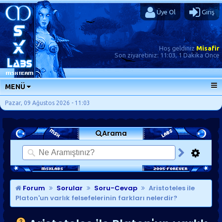
Üye Ol
Giriş
Hoş geldiniz
Misafir
Son ziyaretiniz:
11:03, 1 Dakika Önce
MENÜ
ANA SAYFA
Pazar, 09 Ağustos 2026 - 11:03
FORUMLAR
Arama
SORU-CEVAP
GÜNLÜKLER
SON MESAJLAR
KISAYOLLAR
Forum
Sorular
Soru-Cevap
Aristoteles ile
Platon'un varlık felsefelerinin farkları nelerdir?