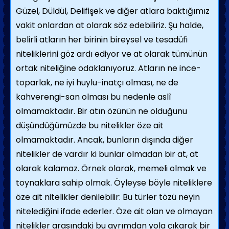
Güzel, Düldül, Delifişek ve diğer atlara baktığımız
vakit onlardan at olarak söz edebiliriz. Şu halde,
belirli atların her birinin bireysel ve tesadüfi
nitelikle­rini göz ardı ediyor ve at olarak tümünün
ortak niteliğine odaklanıyoruz. Atla­rın ne ince-
toparlak, ne iyi huylu-inatçı olması, ne de
kahverengi-san olması bu nedenle aslî
olmamaktadır. Bir atın özünün ne olduğunu
düşündüğümüzde bu nitelikler öze ait
olmamaktadır. Ancak, bunların dışında diğer
nitelikler de vardır ki bunlar olmadan bir at, at
olarak kalamaz. Örnek olarak, memeli olmak ve
toynaklara sahip olmak. Öyleyse böyle niteliklere
öze ait nitelikler denilebilir: Bu türler tözü neyin
nitelediğini ifade ederler. Öze ait olan ve olmayan
nitelik­ler arasındaki bu ayrımdan yola çıkarak bir