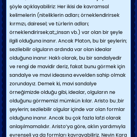
şöyle açıklayabiliriz: Her ikisi de kavramsal
kelimelerin (niteliklerin adları; örneklendirirsek
kırmızı, dairesel; ve türlerin adları;
örneklendirirsek;at;,;insan vb.) var olan bir şeyle
ilgili olduğuna inanır. Ancak Platon, bu bir şeylerin;
sezilebilir olguların ar­dında var olan idealar
olduğuna inanır: Haklı olarak, bu bir sandalyedir
ve rengi de mavidir deriz, fakat bunu görmek için
sandalye ve mavi ideasına evvelden sahip olmak
zorundayız. Demek ki, mavi sandalye
örneğimizde olduğu gibi, ide­alar, olguların ne
olduğunu görmemizi mümkün kılar. Aristo bu ;bir
şeylerin; sezilebilir olgular içinde var olan formlar
olduğuna inanır. Ancak bu çok fazla lafzi olarak
anlaşılmamalıdır. Aristo’ya göre, aklın yardımıyla
evrenseli ya da formları kavrayabiliriz. Neyin Kara