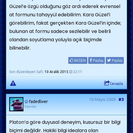
Güzel’e özgü olduğunu göz ardı ederek evrensel
at formunu tahayyül edebilirim. Kara Güzel’i
görebilirim, fakat gerçekten Kara Güzel’in içinde;
bulunan at formu sadece sezilebilir ve belirli
olandan so­yutlama yoluyla açık biçimde
bilinebilir.
BEĞEN
Paylaş
Paylaş
Son düzenleyen Safi;
10 Aralık 2015
22:11
Cevapla
10 Mayıs 2009
#3
fadedliver
Ziyaretçi
Platon’a göre duyusal deneyim, kusursuz bir bilgi
biçimi değildir. Hakiki bilgi idealara olan