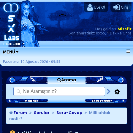
Üye Ol
Giriş
Hoş geldiniz
Misafir
Son ziyaretiniz:
09:55, 1 Dakika Önce
MENÜ
ANA SAYFA
Pazartesi, 10 Ağustos 2026 - 09:55
FORUMLAR
Arama
SORU-CEVAP
GÜNLÜKLER
SON MESAJLAR
KISAYOLLAR
Forum
Sorular
Soru-Cevap
Milli ahlak
nedir?