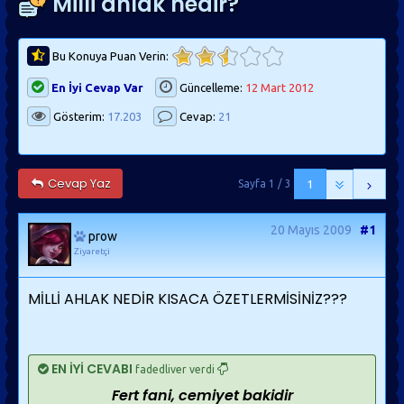
Milli ahlak nedir?
Bu Konuya Puan Verin:
En İyi Cevap Var
Güncelleme:
12 Mart 2012
Gösterim:
17.203
Cevap:
21
Cevap Yaz
Sayfa 1 / 3
1
20 Mayıs 2009
#1
prow
Ziyaretçi
MİLLİ AHLAK NEDİR KISACA ÖZETLERMİSİNİZ???
EN İYİ CEVABI
fadedliver verdi
Fert fani, cemiyet bakidir