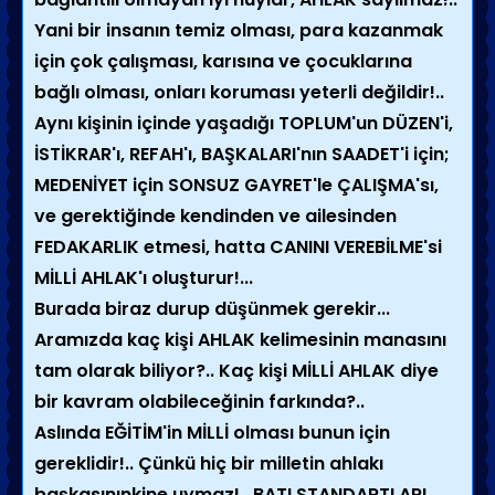
Yani bir insanın temiz olması, para kazanmak
için çok çalışması, karısına ve çocuklarına
bağlı olması, onları koruması yeterli değildir!..
Aynı kişinin içinde yaşadığı TOPLUM'un DÜZEN'i,
İSTİKRAR'ı, REFAH'ı, BAŞKALARI'nın SAADET'i için;
MEDENİYET için SONSUZ GAYRET'le ÇALIŞMA'sı,
ve gerektiğinde kendinden ve ailesinden
FEDAKARLIK etmesi, hatta CANINI VEREBİLME'si
MİLLİ AHLAK'ı oluşturur!...
Burada biraz durup düşünmek gerekir...
Aramızda kaç kişi AHLAK kelimesinin manasını
tam olarak biliyor?.. Kaç kişi MİLLİ AHLAK diye
bir kavram olabileceğinin farkında?..
Aslında EĞİTİM'in MİLLİ olması bunun için
gereklidir!.. Çünkü hiç bir milletin ahlakı
başkasınınkine uymaz!.. BATI STANDARTLARI,