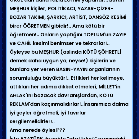
MEŞHUR kişiler, POLİTİKACI, YAZAR-ÇİZER-
BOZAR TAKIMI, ŞARKICI, ARTİST, DANSÖZ KESİMİ
birer ÖĞRETMEN gibidir!.. Ama kötü bir
öğretmen!.. Onların yaptığını TOPLUM'un ZAYIF
ve CAHİL kesimi benimser ve tekrarlar!..
Öyleyse bu MEŞHUR (aslında KÖTÜ ŞÖHRETLİ
demek daha uygun ya, neyse!) kişilerin ve
bunlara yer veren BASIN-YAYIN organlarının
sorumluluğu büyüktür!.. Ettikleri her kelimeye,
attıkları her adıma dikkat etmeleri, MİLLET'in
AHLAK'ını bozacak davranışlardan, KÖTÜ
REKLAM'dan kaçınmalıdırlar!..İnsanımıza daima
iyi şeyler öğretmeli, iyi tavırlar
sergilemelidirler!..
Ama nerede öylesi???
İşte ATATÜRK ile sahte "atatürkçü" arasındaki