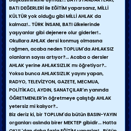
BATI DEĞERLERİ ile EĞİTİM yaparsanız, MİLLİ
KÜLTÜR yok olduğu gibi MİLLİ AHLAK da
kalmaz!.. TÜRK İNSANI, BATI ülkelerinde
yaşıyanlar gibi dejenere olur giderler!..
Okullara AHLAK dersi konmuş olmasına
rağmen, acaba neden TOPLUM'da AHLAKSIZ
olanların sayısı artıyor?... Acaba o dersler
AHLAK yerine AHLAKSIZLIK mı öğretiyor?..
Yoksa bunca AHLAKSIZLIK yayını yapan,
RADYO, TELEVİZYON, GAZETE, MECMUA,
POLİTİKACI, AYDIN, SANATÇILAR'ın yanında
ÖĞRETMENLER'in öğretmeye çalıştığı AHLAK
yetersiz mi kalıyor?..
Biz deriz ki, bir TOPLUM'da bütün BASIN-YAYIN
organları aslında birer MEKTEP gibidir... Hatta
OKUL'dan daha fazla EĞİTİM yaparlar!.. Bütün