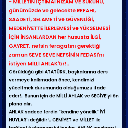
- MİLLETİN İÇTİMAİ NİZAM VE SÜKUNU,
günümüzde ve gelecekte REFAHI,
SAADETİ, SELAMETİ ve GÜVENLİĞİ,
MEDENİYETTE İLERLEMESİ ve YÜKSELMESİ
İÇİN İNSANLARDAN her hususta İLGİ,
GAYRET, nefsin feragatını gerektiği
zaman SEVE SEVE NEFSİNİN FEDASI'nı
istiyen MİLLİ AHLAK'tır!..
Görüldüğü gibi ATATÜRK, başkalarına ders
vermeye kalkmadan önce, kendimizi
yüceltmek durumunda olduğumuzu ifade
eder!.. Bunun için de MİLLİ AHLAK ve SECİYE'yi ön
plana alır.
AHLAK sadece ferdin "kendine yönelik" İYİ
HUYLAR'ı değildir!.. CEMİYET ve MİLLET ile
bağlantılı olmayan iyi huylar, AHLAK sayılmaz!..