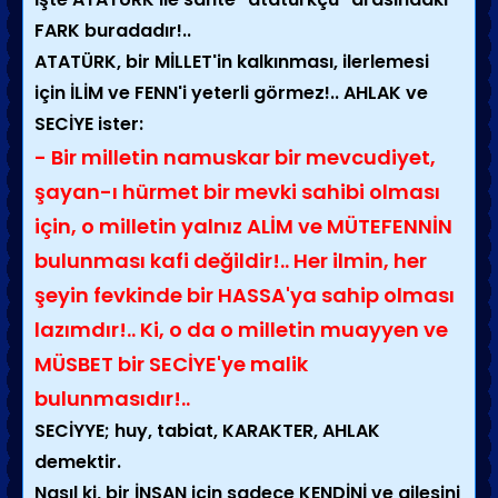
FARK buradadır!..
ATATÜRK, bir MİLLET'in kalkınması, ilerlemesi
için İLİM ve FENN'i yeterli görmez!.. AHLAK ve
SECİYE ister:
- Bir milletin namuskar bir mevcudiyet,
şayan-ı hürmet bir mevki sahibi olması
için, o milletin yalnız ALİM ve MÜTEFENNİN
bulunması kafi değildir!.. Her ilmin, her
şeyin fevkinde bir HASSA'ya sahip olması
lazımdır!.. Ki, o da o milletin muayyen ve
MÜSBET bir SECİYE'ye malik
bulunmasıdır!..
SECİYYE; huy, tabiat, KARAKTER, AHLAK
demektir.
Nasıl ki, bir İNSAN için sadece KENDİNİ ve ailesini