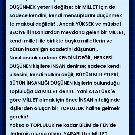
DÜŞÜNMEK yeterli değilse; bir MİLLET için de
sadece kendini, kendi mensuplarını düşünmek
te makbul değildir!.. Ancak YÜKSEK ve müsbet
SECİYE'li insanlardan meydana gelen bir MİLLET,
kendi milleti ile birlikte başka milletlerin ve
bütün insanlığın saadetini düşünür!..
Nasıl ancak sadece KENDİNİ DEĞİL, HERKESİ
DÜŞÜNEN kişilere İNSAN denirse; sadece kendi
ülkesini, kendi halkını değil; BÜTÜN MİLLETLERİ,
BÜTÜN İNSANLIĞI DÜŞÜNEN kişilerin bulunduğu
topluluğa da MİLLET denir!.. Yani ATATÜRK'e
göre MİLLET olmak için önce İNSAN niteliğinde
kişilerden oluşan bir TOPLULUK haline gelmek
gerekir!..
Yoksa o TOPLULUK ne kadar BİLİM'de FEN'de
ilerlemiş olursa olsun, YARARLI bir MİLLET