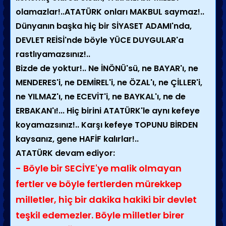
olamazlar!..ATATÜRK onları MAKBUL saymaz!..
Dünyanın başka hiç bir SİYASET ADAMI'nda,
DEVLET REİSİ'nde böyle YÜCE DUYGULAR'a
rastlıyamazsınız!..
Bizde de yoktur!.. Ne İNÖNÜ'sü, ne BAYAR'ı, ne
MENDERES'i, ne DEMİREL'i, ne ÖZAL'ı, ne ÇİLLER'i,
ne YILMAZ'ı, ne ECEVİT'i, ne BAYKAL'ı, ne de
ERBAKAN'ı!... Hiç birini ATATÜRK'le aynı kefeye
koyamazsınız!.. Karşı kefeye TOPUNU BİRDEN
kaysanız, gene HAFİF kalırlar!..
ATATÜRK devam ediyor:
- Böyle bir SECİYE'ye malik olmayan
fertler ve böyle fertlerden mürekkep
milletler, hiç bir dakika hakiki bir devlet
teşkil edemezler. Böyle milletler birer