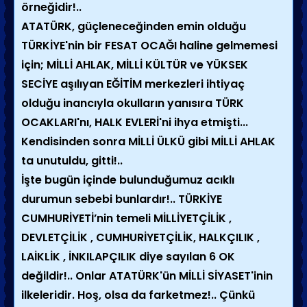
örneğidir!..
ATATÜRK, güçleneceğinden emin olduğu
TÜRKİYE'nin bir FESAT OCAĞI haline gelmemesi
için; MİLLİ AHLAK, MİLLİ KÜLTÜR ve YÜKSEK
SECİYE aşılıyan EĞİTİM merkezleri ihtiyaç
olduğu inancıyla okulların yanısıra TÜRK
OCAKLARI'nı, HALK EVLERİ'ni ihya etmişti...
Kendisinden sonra MİLLİ ÜLKÜ gibi MİLLİ AHLAK
ta unutuldu, gitti!..
İşte bugün içinde bulunduğumuz acıklı
durumun sebebi bunlardır!.. TÜRKİYE
CUMHURİYETİ’nin temeli MİLLİYETÇİLİK ,
DEVLETÇİLİK ,
CUMHURİYETÇİLİK,
HALKÇILIK ,
LAİKLİK , İNKILAPÇILIK
diye sayılan 6 OK
değildir!.. Onlar ATATÜRK'ün MİLLİ SİYASET'inin
ilkeleridir. Hoş, olsa da farketmez!.. Çünkü