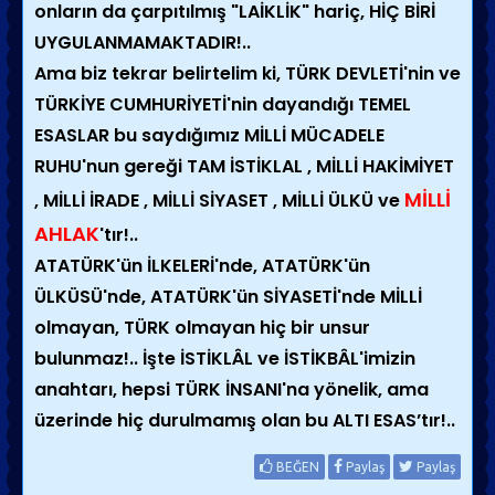
onların da çarpıtılmış "LAİKLİK"
hariç, HİÇ BİRİ
UYGULANMAMAKTADIR!..
Ama biz tekrar belirtelim ki, TÜRK DEVLETİ'nin ve
TÜRKİYE CUMHURİYETİ'nin dayandığı TEMEL
ESASLAR bu saydığımız MİLLİ MÜCADELE
RUHU'nun gereği TAM İSTİKLAL , MİLLİ HAKİMİYET
MİLLİ
, MİLLİ İRADE , MİLLİ SİYASET ,
MİLLİ ÜLKÜ ve
AHLAK
'
tır!..
ATATÜRK'ün İLKELERİ'nde, ATATÜRK'ün
ÜLKÜSÜ'nde, ATATÜRK'ün SİYASETİ'nde MİLLİ
olmayan, TÜRK olmayan hiç bir unsur
bulunmaz!.. İşte İSTİKLÂL ve İSTİKBÂL'imizin
anahtarı, hepsi TÜRK İNSANI'na yönelik, ama
üzerinde hiç durulmamış olan bu ALTI ESAS’tır!..
BEĞEN
Paylaş
Paylaş