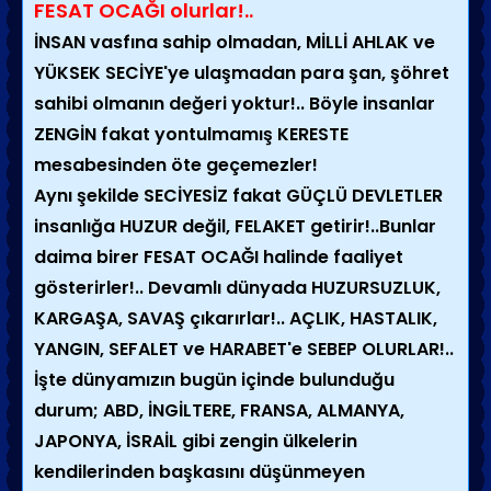
FESAT OCAĞI olurlar!..
İNSAN vasfına sahip olmadan, MİLLİ AHLAK ve
YÜKSEK SECİYE'ye ulaşmadan para şan, şöhret
sahibi olmanın değeri yoktur!.. Böyle insanlar
ZENGİN fakat yontulmamış KERESTE
mesabesinden öte geçemezler!
Aynı şekilde SECİYESİZ fakat GÜÇLÜ DEVLETLER
insanlığa HUZUR değil, FELAKET getirir!..Bunlar
daima birer FESAT OCAĞI halinde faaliyet
gösterirler!.. Devamlı dünyada HUZURSUZLUK,
KARGAŞA, SAVAŞ çıkarırlar!.. AÇLIK, HASTALIK,
YANGIN, SEFALET ve HARABET'e SEBEP OLURLAR!..
İşte dünyamızın bugün içinde bulunduğu
durum; ABD, İNGİLTERE, FRANSA, ALMANYA,
JAPONYA, İSRAİL gibi zengin ülkelerin
kendilerinden başkasını düşünmeyen