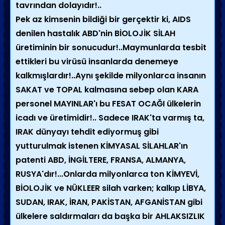
tavrından dolayıdır!..
Pek az kimsenin bildiği bir gerçektir ki, AIDS
denilen hastalık ABD'nin BİOLOJİK SİLAH
üretiminin bir sonucudur!..Maymunlarda tesbit
ettikleri bu virüsü insanlarda denemeye
kalkmışlardır!..Aynı şekilde milyonlarca insanın
SAKAT ve TOPAL kalmasına sebep olan KARA
personel MAYINLAR'ı bu FESAT OCAĞI ülkelerin
icadı ve üretimidir!.. Sadece IRAK'ta varmış ta,
IRAK dünyayı tehdit ediyormuş gibi
yutturulmak istenen KİMYASAL SİLAHLAR'ın
patenti ABD, İNGİLTERE, FRANSA, ALMANYA,
RUSYA'dır!...Onlarda milyonlarca ton KİMYEVİ,
BİOLOJİK ve NÜKLEER silah varken; kalkıp LİBYA,
SUDAN, IRAK, İRAN, PAKİSTAN, AFGANİSTAN gibi
ülkelere saldırmaları da başka bir AHLAKSIZLIK