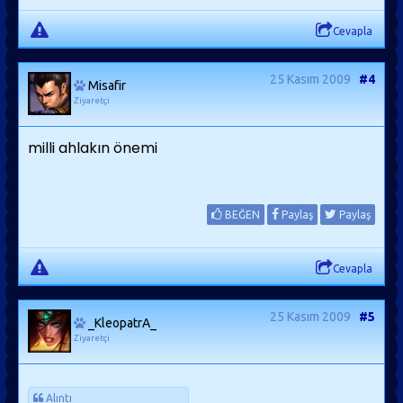
Cevapla
25 Kasım 2009
#4
Misafir
Ziyaretçi
milli ahlakın önemi
BEĞEN
Paylaş
Paylaş
Cevapla
25 Kasım 2009
#5
_KleopatrA_
Ziyaretçi
Alıntı