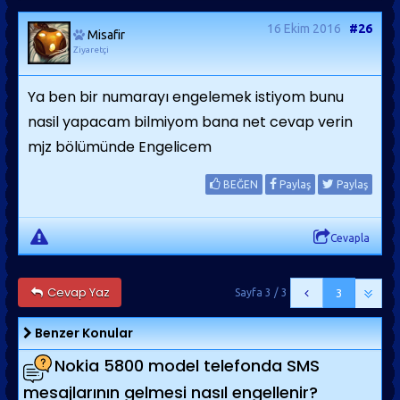
16 Ekim 2016
#26
Misafir
Ziyaretçi
Ya ben bir numarayı engelemek istiyom bunu
nasil yapacam bilmiyom bana net cevap verin
mjz bölümünde Engelicem
BEĞEN
Paylaş
Paylaş
Cevapla
Cevap Yaz
Sayfa 3 / 3
3
Benzer Konular
Nokia 5800 model telefonda SMS
mesajlarının gelmesi nasıl engellenir?