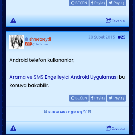
BEĞEN
Paylaş
Paylaş
Cevapla
28 Şubat 2015
#25
ahmetseydi
VIP
Je Taime
Android telefon kullananlar;
Arama ve SMS Engelleyici Android Uygulaması
bu
konuya bakabilir.
BEĞEN
Paylaş
Paylaş
ѕнσω мυѕт gσ ση ツ
Cevapla