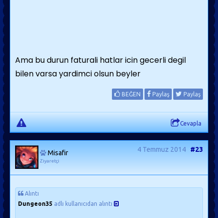
Ama bu durun faturali hatlar icin gecerli degil
bilen varsa yardimci olsun beyler
BEĞEN
Paylaş
Paylaş
Cevapla
4 Temmuz 2014
#23
Misafir
Ziyaretçi
Alıntı
Dungeon35
adlı kullanıcıdan alıntı