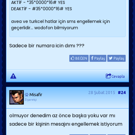
AKTİF - *35*0000*16# YES
DEAKTİF - #35*0000*16# YES
avea ve turkcel hatlar için sms engellemek için
geçerlidir... wodofon bilmiyorum
Sadece bir numara icin dımı ???
BEĞEN
Paylaş
Paylaş
Cevapla
28 Şubat 2015
#24
Misafir
Ziyaretçi
olmuyor denedim az önce başka yoku var mı
sadece bir kişinin mesajını engellemek istiyorum