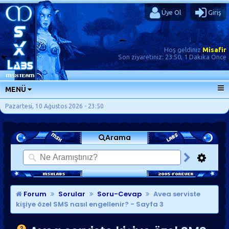
Üye Ol
Giriş
Hoş geldiniz
Misafir
Son ziyaretiniz:
23:50, 1 Dakika Önce
MENÜ
ANA SAYFA
Pazartesi, 10 Ağustos 2026 - 23:50
FORUMLAR
Arama
SORU-CEVAP
GÜNLÜKLER
SON MESAJLAR
KISAYOLLAR
Forum
Sorular
Soru-Cevap
Avea serviste
kişiye özel SMS nasıl engellenir?
- Sayfa 3