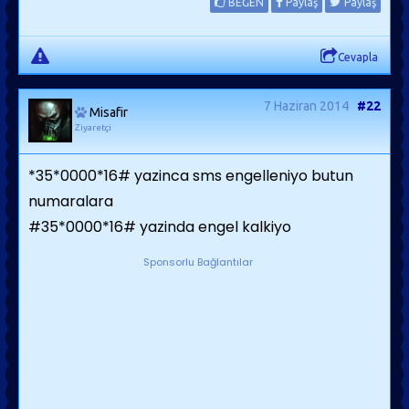
BEĞEN
Paylaş
Paylaş
Cevapla
7 Haziran 2014
#22
Misafir
Ziyaretçi
*35*0000*16# yazinca sms engelleniyo butun
numaralara
#35*0000*16# yazinda engel kalkiyo
Sponsorlu Bağlantılar