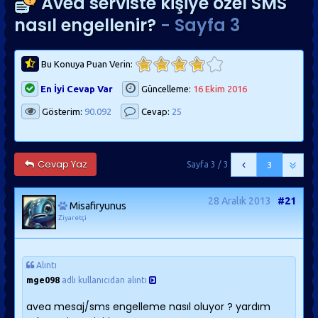
Avea serviste kişiye özel SMS
nasıl engellenir?
- Sayfa 3
Bu Konuya Puan Verin:
En İyi Cevap Var
Güncelleme:
16 Ekim 2016
Gösterim:
90.092
Cevap:
25
Cevap Yaz
Sayfa 3 / 3
3
28 Aralık 2013
#21
Misafiryunus
Ziyaretçi
Alıntı
mge098
adlı kullanıcıdan alıntı
avea mesaj/sms engelleme nasıl oluyor ? yardım