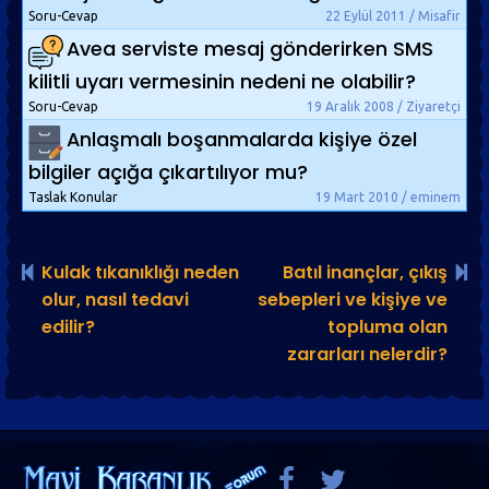
Soru-Cevap
22 Eylül 2011 / Misafir
Avea serviste mesaj gönderirken SMS
kilitli uyarı vermesinin nedeni ne olabilir?
Soru-Cevap
19 Aralık 2008 / Ziyaretçi
Anlaşmalı boşanmalarda kişiye özel
bilgiler açığa çıkartılıyor mu?
Taslak Konular
19 Mart 2010 / eminem
Kulak tıkanıklığı neden
Batıl inançlar, çıkış
olur, nasıl tedavi
sebepleri ve kişiye ve
edilir?
topluma olan
zararları nelerdir?