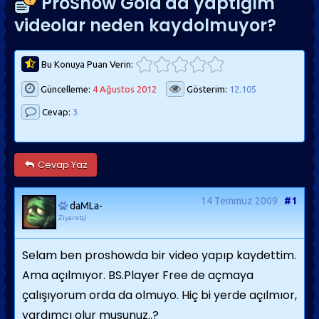
ProShow Gold'da yaptığım
videolar neden kaydolmuyor?
Bu Konuya Puan Verin:
Güncelleme:
4 Ağustos 2012
Gösterim:
12.105
Cevap:
3
Cevap Yaz
14 Temmuz 2009
#1
daMLa-
Ziyaretçi
Selam ben proshowda bir video yapıp kaydettim.
Ama açılmıyor. BS.Player Free de açmaya
çalışıyorum orda da olmuyo. Hiç bi yerde açılmıor,
yardımcı olur musunuz..?