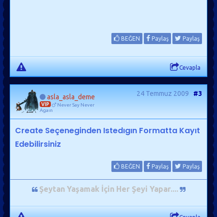
BEĞEN
Paylaş
Paylaş
Cevapla
24 Temmuz 2009
#3
asla_asla_deme
VIP
Never Say Never
Agaın
Create Seçeneginden Istedıgın Formatta Kayıt
Edebilirsiniz
BEĞEN
Paylaş
Paylaş
Şeytan Yaşamak İçin Her Şeyi Yapar...
.