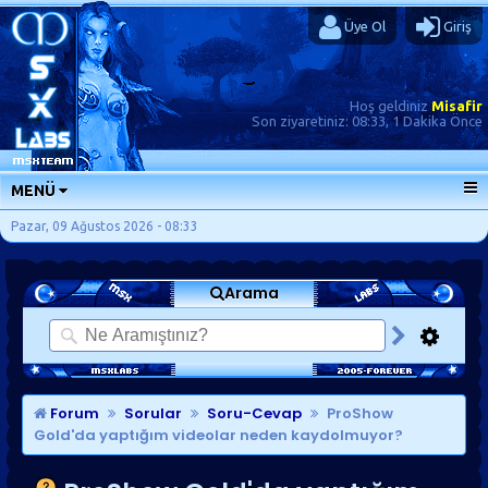
Üye Ol
Giriş
Hoş geldiniz
Misafir
Son ziyaretiniz:
08:33, 1 Dakika Önce
MENÜ
ANA SAYFA
Pazar, 09 Ağustos 2026 - 08:33
FORUMLAR
Arama
SORU-CEVAP
GÜNLÜKLER
SON MESAJLAR
KISAYOLLAR
Forum
Sorular
Soru-Cevap
ProShow
Gold'da yaptığım videolar neden kaydolmuyor?