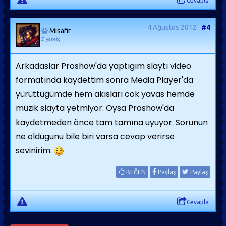
Cevapla
4 Ağustos 2012
#4
Misafir
Ziyaretçi
Arkadaslar Proshow'da yaptıgım slaytı video
formatında kaydettim sonra Media Player'da
yürüttügümde hem akısları cok yavas hemde
müzik slayta yetmiyor. Oysa Proshow'da
kaydetmeden önce tam tamına uyuyor. Sorunun
ne oldugunu bile biri varsa cevap verirse
sevinirim.
BEĞEN
Paylaş
Paylaş
Cevapla