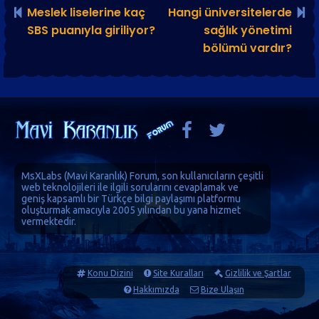
Meslek liselerine kaç
Hangi üniversitelerde
SBS puanıyla giriliyor?
sağlık yönetimi
bölümü vardır?
MsXLabs (
Mavi Karanlık
)
Forum
, son kullanıcıların çeşitli
web teknolojileri ile ilgili sorularını cevaplamak ve
geniş kapsamlı bir Türkçe bilgi paylaşımı platformu
oluşturmak amacıyla 2005 yılından bu yana hizmet
vermektedir.
Konu Dizini
Site Kuralları
Gizlilik ve Şartlar
Hakkımızda
Bize Ulaşın