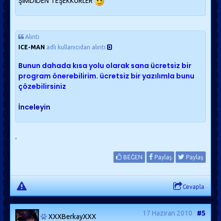
ŞİMDİDEN TEŞEKKÜRLER
Alıntı
ICE-MAN
adlı kullanıcıdan alıntı
Bunun dahada kısa yolu olarak sana ücretsiz bir
program önerebilirim. ücretsiz bir yazılımla bunu
çözebilirsiniz
İnceleyin
.
BEĞEN
Paylaş
Paylaş
Cevapla
17 Haziran 2010
#5
XXXBerkayXXX