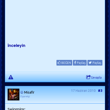
İnceleyin
BEĞEN
Paylaş
Paylaş
Cevapla
17 Haziran 2010
#3
Misafir
Ziyaretçi
Selamlar;