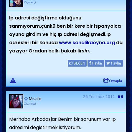
Ziyaretçi
Ip adresi değiştirme olduğunu
sanmıyorum,çünkü ben bir kere bir ispanyolca
oyuna girdim ve hiç ıp adresi değişmedi.Ip
adresleri bir konuda
www.sanalikaoyna.org
da
yazıyor.Oradan belki bakabilir
sin.
BEĞEN
Paylaş
Paylaş
Cevapla
26 Temmuz 2012
#6
Misafir
Ziyaretçi
Merhaba Arkadaslar Benim bir sorunum var ıp
adresimi değistirmek istiyorum.