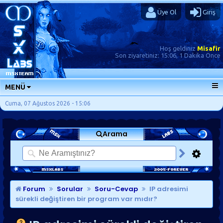
Üye Ol
Giriş
Hoş geldiniz
Misafir
Son ziyaretiniz:
15:06, 1 Dakika Önce
MENÜ
ANA SAYFA
Cuma, 07 Ağustos 2026 - 15:06
FORUMLAR
Arama
SORU-CEVAP
GÜNLÜKLER
SON MESAJLAR
KISAYOLLAR
Forum
Sorular
Soru-Cevap
IP adresimi
sürekli değiştiren bir program var mıdır?