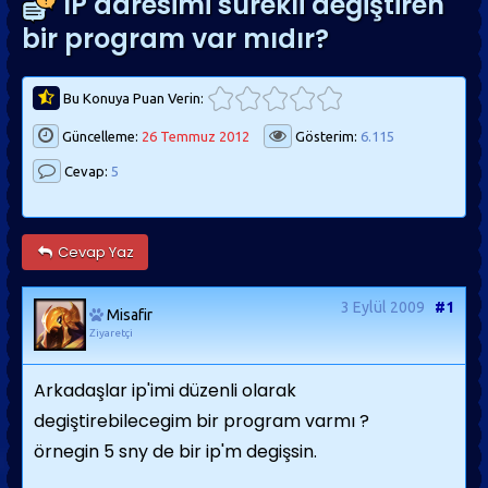
IP adresimi sürekli değiştiren
bir program var mıdır?
Bu Konuya Puan Verin:
Güncelleme:
26 Temmuz 2012
Gösterim:
6.115
Cevap:
5
Cevap Yaz
3 Eylül 2009
#1
Misafir
Ziyaretçi
Arkadaşlar ip'imi düzenli olarak
degiştirebilecegim bir program varmı ?
örnegin 5 sny de bir ip'm degişsin.