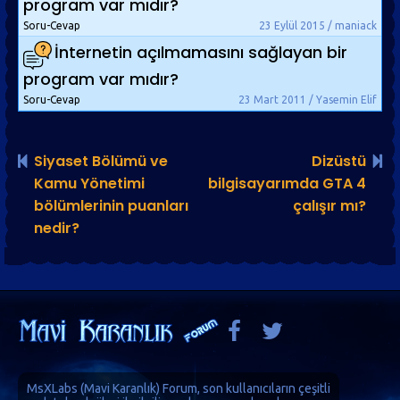
program var mıdır?
Soru-Cevap
23 Eylül 2015 / maniack
İnternetin açılmamasını sağlayan bir
program var mıdır?
Soru-Cevap
23 Mart 2011 / Yasemin Elif
Siyaset Bölümü ve
Dizüstü
Kamu Yönetimi
bilgisayarımda GTA 4
bölümlerinin puanları
çalışır mı?
nedir?
MsXLabs (
Mavi Karanlık
)
Forum
, son kullanıcıların çeşitli