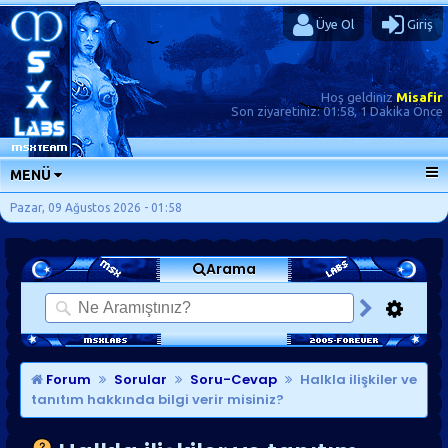
Üye Ol
Giriş
Hoş geldiniz
Misafir
Son ziyaretiniz:
01:58, 1 Dakika Önce
MENÜ
ANA SAYFA
Pazar, 09 Ağustos 2026 - 01:58
FORUMLAR
Arama
SORU-CEVAP
GÜNLÜKLER
SON MESAJLAR
KISAYOLLAR
Forum
Sorular
Soru-Cevap
Halkla ilişkiler ve
tanıtım hakkında bilgi verir misiniz?