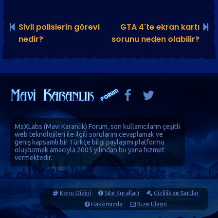
Sivil polislerin görevi
GTA 4'te ekran kartı
nedir?
sorunu neden olabilir?
MsXLabs (
Mavi Karanlık
)
Forum
, son kullanıcıların çeşitli
web teknolojileri ile ilgili sorularını cevaplamak ve
geniş kapsamlı bir Türkçe bilgi paylaşımı platformu
oluşturmak amacıyla 2005 yılından bu yana hizmet
vermektedir.
Konu Dizini
Site Kuralları
Gizlilik ve Şartlar
Hakkımızda
Bize Ulaşın