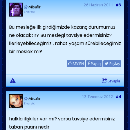
26 Haziran 2011
#3
Misafir
Ziyaretçi
Bu mesleğe ilk girdiğimizde kazanç durumumuz
ne olacaktır? Bu mesleği tavsiye edermisiniz?
İlerleyebileceğimiz , rahat yaşam sürebileceğimiz
bir meslek mi?
BEĞEN
Paylaş
Paylaş
Cevapla
12 Temmuz 2012
#4
Misafir
Ziyaretçi
halkla ilişkiler var mı? varsa tavsiye edermisiniz
taban puanı nedir