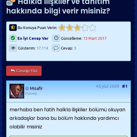
Halkla ilişkiler ve tanıtım
hakkında bilgi verir misiniz?
Bu Konuya Puan Verin:
En İyi Cevap Var
Güncelleme:
13 Mart 2017
Gösterim:
17.114
Cevap:
3
Cevap Yaz
4 Eylül 2009
#1
Misafir
Ziyaretçi
merhaba ben fatih halkla ilişkiler bölümü okuyan
arkadaşlar bana bu bölüm hakkında yardımcı
olabilir misiniz