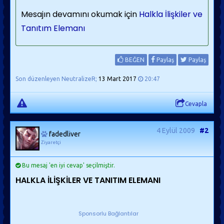
Mesajın devamını okumak için
Halkla İlişkiler ve
Tanıtım Elemanı
BEĞEN
Paylaş
Paylaş
Son düzenleyen NeutralizeR;
13 Mart 2017
20:47
Cevapla
4 Eylül 2009
#2
fadedliver
Ziyaretçi
Bu mesaj 'en iyi cevap' seçilmiştir.
HALKLA İLİŞKİLER VE TANITIM ELEMANI
Sponsorlu Bağlantılar