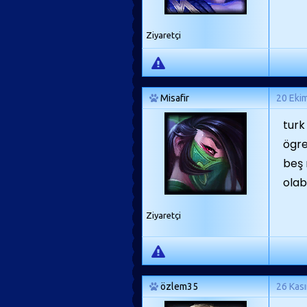
Ziyaretçi
Misafir
20 Eki
turk
ögre
beş 
olabi
Ziyaretçi
özlem35
26 Kas