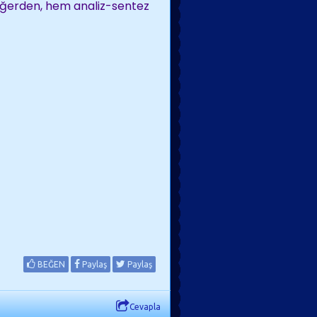
değerden, hem analiz-sentez
BEĞEN
Paylaş
Paylaş
Cevapla