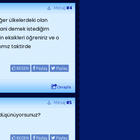
Mesaj
#4
ğer ülkelerdeki olan
.yani demek istediğim
n eksikleri öğreniriz ve o
ımız taktirde
BEĞEN
Paylaş
Paylaş
Cevapla
Mesaj
#5
 düşünüyorsunuz?
BEĞEN
Paylaş
Paylaş