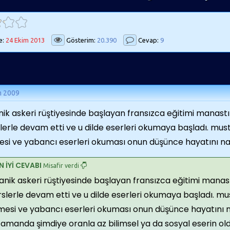
e:
24 Ekim 2013
Gösterim:
20.390
Cevap:
9
m 2009
nik askeri rüştiyesinde başlayan fransızca eğitimi manastı
lerle devam etti ve u dilde eserleri okumaya başladı. mus
esi ve yabancı eserleri okuması onun düşünce hayatını nası
N İYİ CEVABI
Misafir verdi
anik askeri rüştiyesinde başlayan fransızca eğitimi manast
slerle devam etti ve u dilde eserleri okumaya başladı. mu
mesi ve yabancı eserleri okuması onun düşünce hayatını nas
amanda şimdiye oranla az bilimsel ya da sosyal eserin old