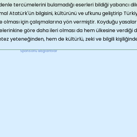
enle tercümelerini bulamadığı eserleri bildiği yabancı di
al Atatürk'ün bilgisini, kültürünü ve ufkunu geliştirip Tür
e olması için çalışmalarına yön vermiştir. Koyduğu yasalar
elerinkine göre daha ileri olması da hem ülkesine verdiği
tez yeteneğinden, hem de kültürlü, zeki ve bilgili kişiliğind
Sponsorlu Baglantilar