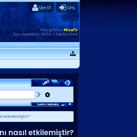
Üye Ol
Giriş
Hoş geldiniz
Misafir
Son ziyaretiniz:
04:54, 1 Dakika Önce
 etkilemiştir?
 nasıl etkilemiştir?