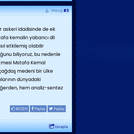
Mesaj
#3
r askeri idadisinde de ek
tafa kemalin yabancı dil
l etkilemiş olabilir
ğunu biliyoruz, bu nedenle
 etmesi Mstafa Kemal
n çağdaş medeni bir ülke
ılarının dünyadaki
değerden, hem analiz-sentez
BEĞEN
Paylaş
Paylaş
Cevapla