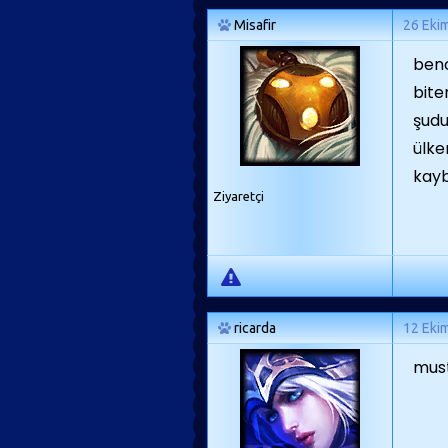
Misafir
26 Eki
benc
bite
şudu
ülke
kayb
Ziyaretçi
ricarda
12 Eki
must