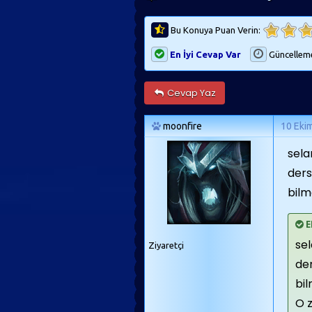
Bu Konuya Puan Verin:
En İyi Cevap Var
Güncellem
Cevap Yaz
moonfire
10 Eki
sela
ders
bilm
E
sel
Ziyaretçi
der
bil
O z