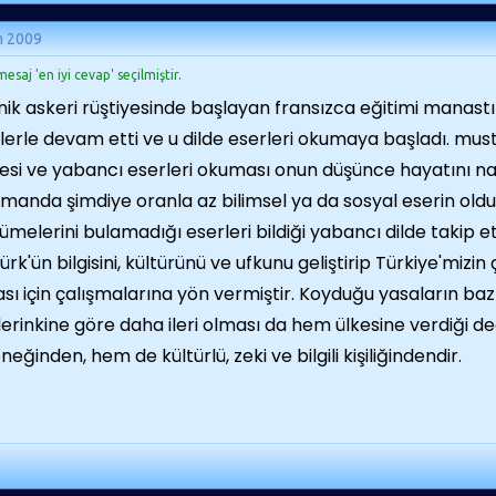
m 2009
esaj 'en iyi cevap' seçilmiştir.
nik askeri rüştiyesinde başlayan fransızca eğitimi manastı
lerle devam etti ve u dilde eserleri okumaya başladı. mus
esi ve yabancı eserleri okuması onun düşünce hayatını nası
manda şimdiye oranla az bilimsel ya da sosyal eserin oldu
ümelerini bulamadığı eserleri bildiği yabancı dilde takip
ürk'ün bilgisini, kültürünü ve ufkunu geliştirip Türkiye'mizi
sı için çalışmalarına yön vermiştir. Koyduğu yasaların baz
lerinkine göre daha ileri olması da hem ülkesine verdiği 
neğinden, hem de kültürlü, zeki ve bilgili kişiliğindendir.