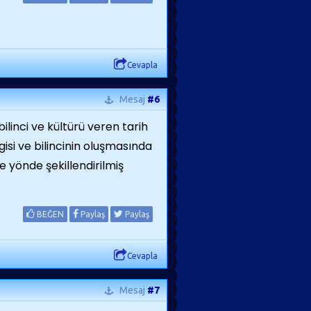
Cevapla
Mesaj
#6
bilinci ve kültürü veren tarih
si ve bilincinin oluşmasında
e yönde şekillendirilmiş
BEĞEN
Paylaş
Paylaş
Cevapla
Mesaj
#7