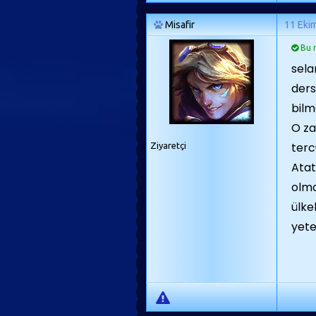
Misafir
11 Eki
Bu m
sela
ders
bilm
O za
terc
Ziyaretçi
Atat
olma
ülke
yete