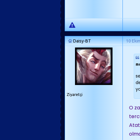
Daisy-BT
10 Eki
m
se
d
ya
Ziyaretçi
O za
terc
Atat
olma