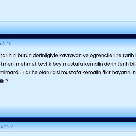
m 2010
 tarihini bütün derinligiyle kavrayan ve ögrencilerine tarih 
tmeni mehmet tevfik bey mustafa kemalin derin terih bilgi
mimardır.Tarihe olan ilgisi mustafa kemalin fikir hayatını n
lir?
ım 2010