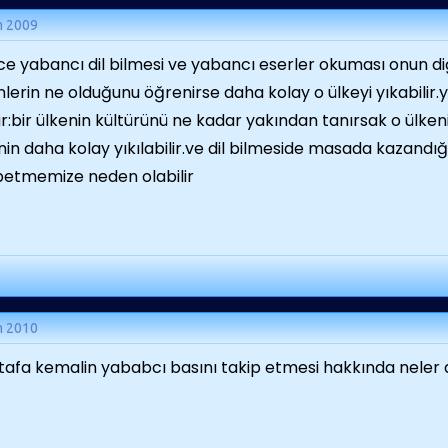
m 2009
e yabancı dil bilmesi ve yabancı eserler okuması onun di
nlerin ne olduğunu öğrenirse daha kolay o ülkeyi yıkabilir
r:bir ülkenin kültürünü ne kadar yakından tanırsak o ülkeni
nin daha kolay yıkılabilir.ve dil bilmeside masada kazandığ
etmemize neden olabilir
m 2010
afa kemalin yababcı basını takip etmesi hakkında neler