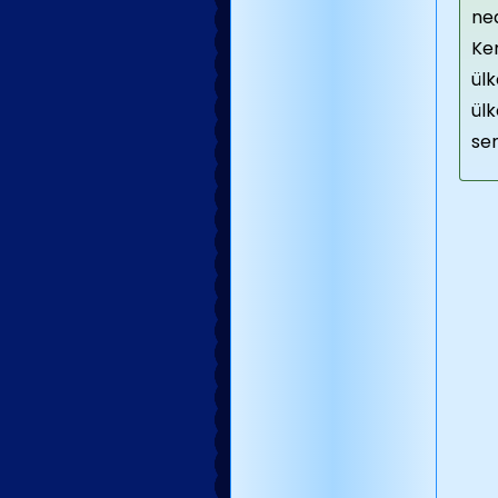
ned
Kem
ülk
ülk
sen