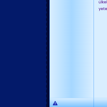
ülke
yete