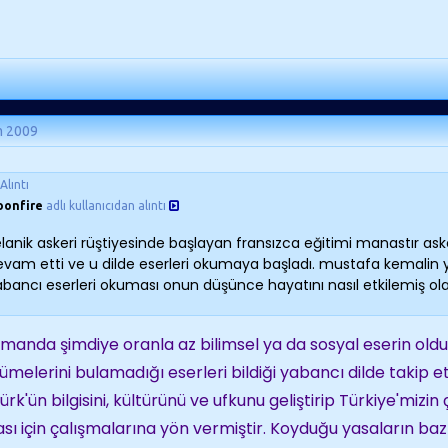
m 2009
Alıntı
oonfire
adlı kullanıcıdan alıntı
lanik askeri rüştiyesinde başlayan fransızca eğitimi manastır aske
evam etti ve u dilde eserleri okumaya başladı. mustafa kemalin y
bancı eserleri okuması onun düşünce hayatını nasıl etkilemiş olab
manda şimdiye oranla az bilimsel ya da sosyal eserin oldu
ümelerini bulamadığı eserleri bildiği yabancı dilde takip
ürk'ün bilgisini, kültürünü ve ufkunu geliştirip Türkiye'mizi
sı için çalışmalarına yön vermiştir. Koyduğu yasaların baz