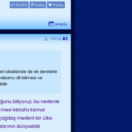
BEĞEN
Paylaş
Paylaş
Cevapla
Mesaj
#2
ri idadisinde de ek derslerle
abancı dil bilmesi ve
ilir
ğunu biliyoruz, bu nedenle
 etmesi Mstafa Kemal
n çağdaş medeni bir ülke
ılarının dünyadaki