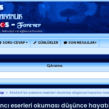
SORU-CEVAP
GÜNLÜKLER
SON MESAJLAR
Arama
ap
Atatürk'ün yabancı eserleri okuması düşünce hayatını nasıl
cı eserleri okuması düşünce hayatını