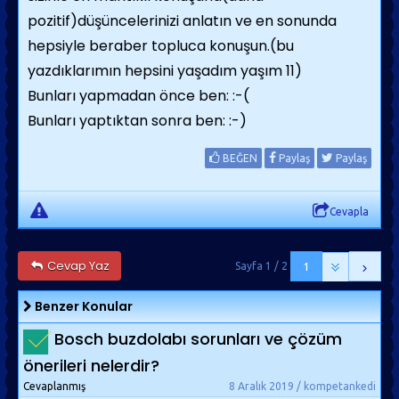
pozitif)düşüncelerinizi anlatın ve en sonunda
hepsiyle beraber topluca konuşun.(bu
yazdıklarımın hepsini yaşadım yaşım 11)
Bunları yapmadan önce ben: :-(
Bunları yaptıktan sonra ben: :-)
BEĞEN
Paylaş
Paylaş
Cevapla
Cevap Yaz
Sayfa 1 / 2
1
Benzer Konular
Bosch buzdolabı sorunları ve çözüm
önerileri nelerdir?
Cevaplanmış
8 Aralık 2019 / kompetankedi