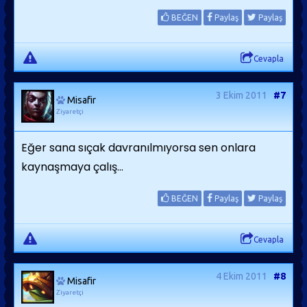
BEĞEN
Paylaş
Paylaş
Cevapla
3 Ekim 2011
#7
Misafir
Ziyaretçi
Eğer sana sıçak davranılmıyorsa sen onlara
kaynaşmaya çalış...
BEĞEN
Paylaş
Paylaş
Cevapla
4 Ekim 2011
#8
Misafir
Ziyaretçi