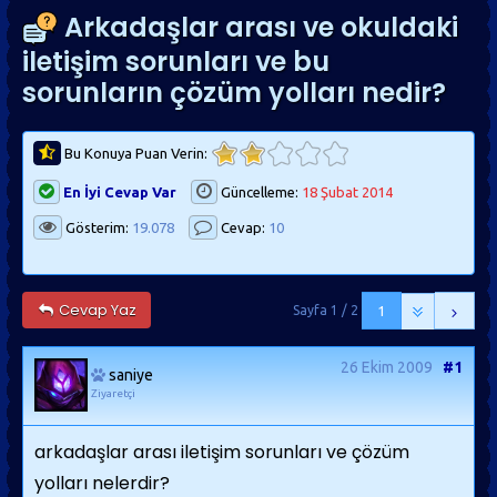
Arkadaşlar arası ve okuldaki
iletişim sorunları ve bu
sorunların çözüm yolları nedir?
Bu Konuya Puan Verin:
En İyi Cevap Var
Güncelleme:
18 Şubat 2014
Gösterim:
19.078
Cevap:
10
Cevap Yaz
Sayfa 1 / 2
1
26 Ekim 2009
#1
saniye
Ziyaretçi
arkadaşlar arası iletişim sorunları ve çözüm
yolları nelerdir?