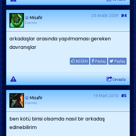
20 Aralık 2009
#4
Misafir
Ziyaretçi
arkadaşlar arasında yapılmaması gereken
davranışlar
BEĞEN
Paylaş
Paylaş
Cevapla
19 Mart 2010
#5
Misafir
Ziyaretçi
ben kötü birisi olsamda nasıl bir arkadaş
edinebilirim