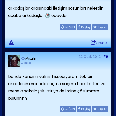
arkadaşlar arasındaki iletişim sorunları nelerdir
acaba arkadaşlar
ödevde
BEĞEN
Paylaş
Paylaş
Cevapla
22 Ocak 2012
#9
Misafir
Ziyaretçi
bende kendimi yalnız hissediyorum tek bir
arkadasım var oda saçma saçma hareketleri var
mesela şakalaştık ittiriyo delimine çözümmm
bulunnnn
BEĞEN
Paylaş
Paylaş