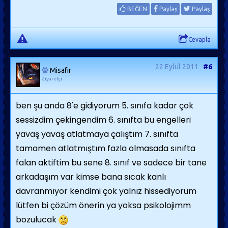
BEĞEN
Paylaş
Paylaş
Cevapla
22 Eylül 2011
#6
Misafir
Ziyaretçi
ben şu anda 8'e gidiyorum 5. sınıfa kadar çok
sessizdim çekingendim 6. sınıfta bu engelleri
yavaş yavaş atlatmaya çalıştım 7. sınıfta
tamamen atlatmıştım fazla olmasada sınıfta
falan aktiftim bu sene 8. sınıf ve sadece bir tane
arkadaşım var kimse bana sıcak kanlı
davranmıyor kendimi çok yalnız hissediyorum
lütfen bi çözüm önerin ya yoksa psikolojimm
bozulucak