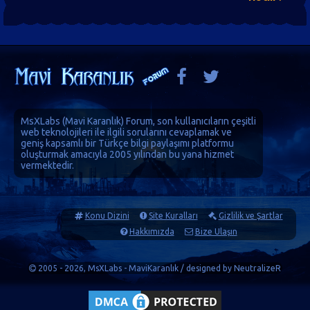
MsXLabs (
Mavi Karanlık
)
Forum
, son kullanıcıların çeşitli
web teknolojileri ile ilgili sorularını cevaplamak ve
geniş kapsamlı bir Türkçe bilgi paylaşımı platformu
oluşturmak amacıyla 2005 yılından bu yana hizmet
vermektedir.
Konu Dizini
Site Kuralları
Gizlilik ve Şartlar
Hakkımızda
Bize Ulaşın
2005 - 2026, MsXLabs - MaviKaranlık / designed by
NeutralizeR