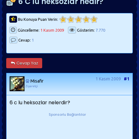
6 C'lu heksozlar nedir?
Bu Konuya Puan Verin:
Güncelleme:
1 Kasım 2009
Gösterim:
7.770
Cevap:
1
Cevap Yaz
1 Kasım 2009
#1
Misafir
Ziyaretçi
6 c lu heksozlar nelerdir?
Sponsorlu Bağlantılar