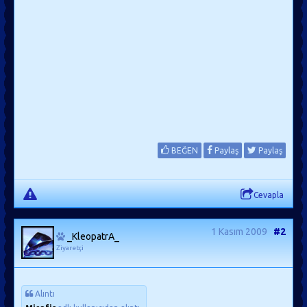
BEĞEN
Paylaş
Paylaş
Cevapla
1 Kasım 2009
#2
_KleopatrA_
Ziyaretçi
Alıntı