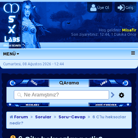
Üye Ol
Giriş
Hoş geldiniz
Misafir
Son ziyaretiniz:
12:44, 1 Dakika Önce
MENÜ
ANA SAYFA
Cumartesi, 08 Ağustos 2026 - 12:44
FORUMLAR
Arama
SORU-CEVAP
GÜNLÜKLER
SON MESAJLAR
KISAYOLLAR
Forum
Sorular
Soru-Cevap
6 C'lu heksozlar
nedir?