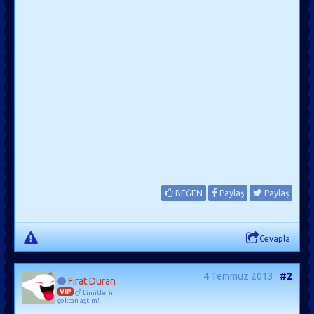
BEĞEN
Paylaş
Paylaş
Cevapla
4 Temmuz 2013
#2
Fırat.Duran
VIP
Limitlerimi
çoktan aştım!