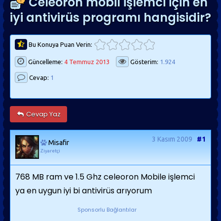
Celeoron mobil işlemci için en
iyi antivirüs programı hangisidir?
Bu Konuya Puan Verin:
Güncelleme:
4 Temmuz 2013
Gösterim:
1.924
Cevap:
1
Cevap Yaz
3 Kasım 2009
#1
Misafir
Ziyaretçi
768 MB ram ve 1.5 Ghz celeoron Mobile işlemci
ya en uygun iyi bi antivirüs arıyorum
Sponsorlu Bağlantılar