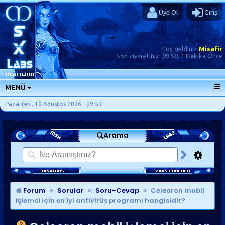
Üye Ol
Giriş
Hoş geldiniz
Misafir
Son ziyaretiniz:
09:50, 1 Dakika Önce
MENÜ
ANA SAYFA
Pazartesi, 10 Ağustos 2026 - 09:50
FORUMLAR
Arama
SORU-CEVAP
GÜNLÜKLER
SON MESAJLAR
KISAYOLLAR
Forum
Sorular
Soru-Cevap
Celeoron mobil
işlemci için en iyi antivirüs programı hangisidir?