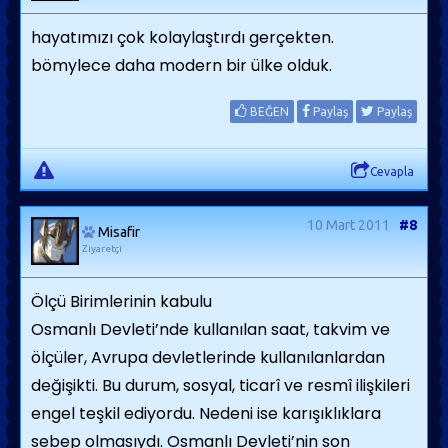
hayatımızı çok kolaylaştırdı gerçekten.
bömylece daha modern bir ülke olduk.
BEĞEN
Paylaş
Paylaş
Cevapla
10 Mart 2011
#8
Misafir
Ziyaretçi
Ölçü Birimlerinin kabulu
Osmanlı Devleti’nde kullanılan saat, takvim ve
ölçüler, Avrupa devletlerinde kullanılanlardan
değişikti. Bu durum, sosyal, ticarî ve resmî ilişkileri
engel teşkil ediyordu. Nedeni ise karışıklıklara
sebep olmasıydı. Osmanlı Devleti’nin son