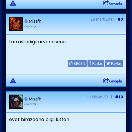
Cevapla
28 Mart 2011
#9
Misafir
Ziyaretçi
tam istediğimi verinsene
BEĞEN
Paylaş
Paylaş
Cevapla
11 Nisan 2011
#10
Misafir
Ziyaretçi
evet birazdaha bilgi lütfen