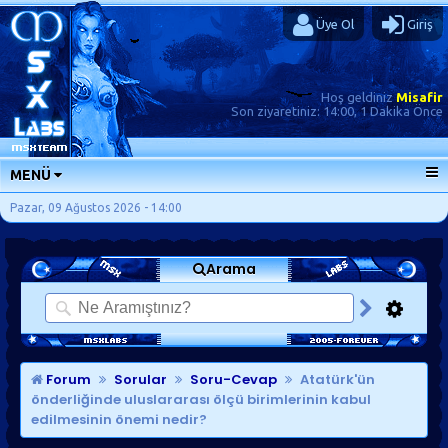
Üye Ol
Giriş
Hoş geldiniz
Misafir
Son ziyaretiniz:
14:00, 1 Dakika Önce
MENÜ
ANA SAYFA
Pazar, 09 Ağustos 2026 - 14:00
FORUMLAR
Arama
SORU-CEVAP
GÜNLÜKLER
SON MESAJLAR
KISAYOLLAR
Forum
Sorular
Soru-Cevap
Atatürk'ün
önderliğinde uluslararası ölçü birimlerinin kabul
edilmesinin önemi nedir?