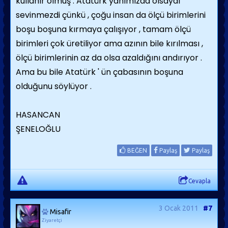
kullanır olmuş . Atatürk yanımızda olsaydı
sevinmezdi çünkü , çoğu insan da ölçü birimlerini
boşu boşuna kırmaya çalışıyor , tamam ölçü
birimleri çok üretiliyor ama azının bile kırılması ,
ölçü birimlerinin az da olsa azaldığını andırıyor .
Ama bu bile Atatürk ' ün çabasının boşuna
olduğunu söylüyor .
HASANCAN
ŞENELOĞLU
BEĞEN
Paylaş
Paylaş
Cevapla
3 Ocak 2011
#7
Misafir
Ziyaretçi