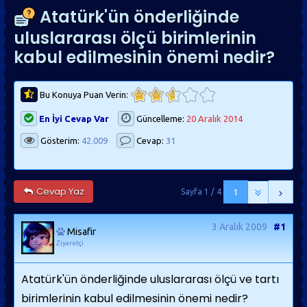
Atatürk'ün önderliğinde
uluslararası ölçü birimlerinin
kabul edilmesinin önemi nedir?
Bu Konuya Puan Verin:
En İyi Cevap Var
Güncelleme:
20 Aralık 2014
Gösterim:
42.009
Cevap:
31
Cevap Yaz
Sayfa 1 / 4
1
3 Aralık 2009
#1
Misafir
Ziyaretçi
Atatürk'ün önderliğinde uluslararası ölçü ve tartı
birimlerinin kabul edilmesinin önemi nedir?