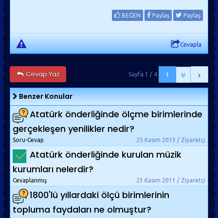
BEĞEN
Paylaş
Paylaş
Cevapla
Cevap Yaz
Sayfa 1 / 4
1
Benzer Konular
Atatürk önderliğinde ölçme birimlerinde
gerçekleşen yenilikler nedir?
Soru-Cevap
25 Kasım 2013 / Ziyaretçi
Atatürk önderliğinde kurulan müzik
kurumları nelerdir?
Cevaplanmış
23 Kasım 2011 / Ziyaretçi
1800'lü yıllardaki ölçü birimlerinin
topluma faydaları ne olmuştur?