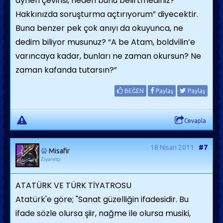
aynen çevirisi, neden bunu belirtmediniz?
Hakkınızda soruşturma açtırıyorum” diyecektir.
Buna benzer pek çok anıyı da okuyunca, ne
dedim biliyor musunuz? “A be Atam, boldvilin’e
varıncaya kadar, bunları ne zaman okursun? Ne
zaman kafanda tutarsın?”
BEĞEN
Paylaş
Paylaş
Cevapla
18 Nisan 2011
#7
Misafir
Ziyaretçi
ATATÜRK VE TÜRK TİYATROSU
Atatürk'e göre; "Sanat güzelliğin ifadesidir. Bu
ifade sözle olursa şiir, nağme ile olursa musiki,