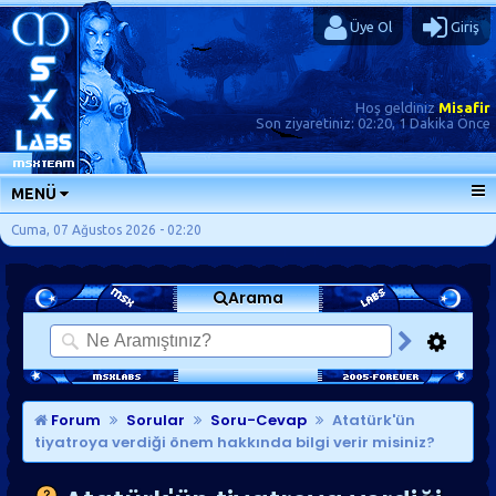
Üye Ol
Giriş
Hoş geldiniz
Misafir
Son ziyaretiniz:
02:20, 1 Dakika Önce
MENÜ
ANA SAYFA
Cuma, 07 Ağustos 2026 - 02:20
FORUMLAR
Arama
SORU-CEVAP
GÜNLÜKLER
SON MESAJLAR
KISAYOLLAR
Forum
Sorular
Soru-Cevap
Atatürk'ün
tiyatroya verdiği önem hakkında bilgi verir misiniz?