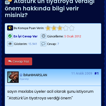
Atatürk'ün tiyatroya verdiği
önem hakkında bilgi verir
misiniz?
Bu Konuya Puan Verin:
En İyi Cevap Var
Güncelleme:
5 Ocak 2012
Gösterim:
15.941
Cevap:
7
Cevap Yaz
11 Aralık 2009
#1
İbRaHiMARSLAN
Ziyaretçi
sayın msxlabs üyeler acil olarak şunu istiyorum
''Atatürk'ün tiyatroya verdiği önem''