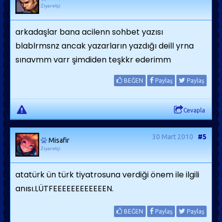
Ziyaretçi
arkadaşlar bana acilenn sohbet yazısı
blablrmsnz ancak yazarların yazdığı deill yrna
sınavmm varr şimdiden teşkkr ederimm
BEĞEN
Paylaş
Paylaş
Cevapla
30 Mart 2010
#5
Misafir
Ziyaretçi
atatürk ün türk tiyatrosuna verdiği önem ile ilgili
anısı.LÜTFEEEEEEEEEEEEN.
BEĞEN
Paylaş
Paylaş