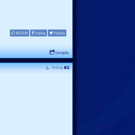
BEĞEN
Paylaş
Paylaş
Cevapla
Mesaj
#2