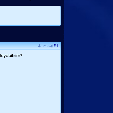
Mesaj
#1
rleyebilirim?