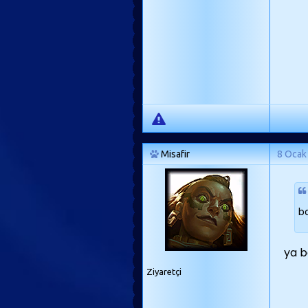
Misafir
8 Ocak
bo
ya b
Ziyaretçi