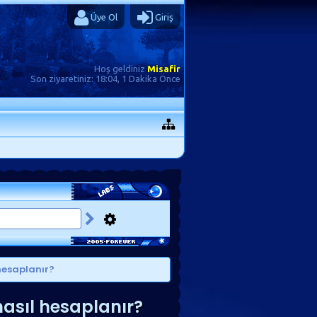
Üye Ol
Giriş
Hoş geldiniz
Misafir
Son ziyaretiniz:
18:04, 1 Dakika Önce
 hesaplanır?
nasıl hesaplanır?