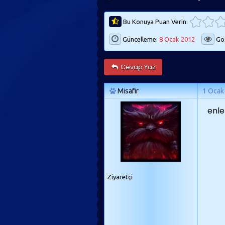
Bu Konuya Puan Verin:
Güncelleme:
8 Ocak 2012
Gös
Cevap Yaz
Misafir
1 Ocak
enle
Ziyaretçi