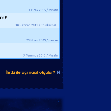
3 Ocak 2015 / Misafir
rim?
30 Haziran 2011 / ThinkerBeLL
29 Nisan 2009 / pances
3 Temmuz 2013 / Misafir
İletki ile açı nasıl ölçülür?