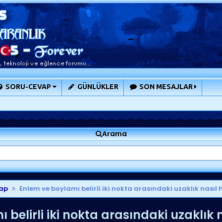
SORU-CEVAP
GÜNLÜKLER
SON MESAJLAR
Arama
ap
Enlem ve boylamı belirli iki nokta arasındaki uzaklık nasıl
belirli iki nokta arasındaki uzaklık 