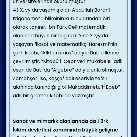
üniversitelerinde okutulmuştur.
4) X. yy da yaşamış olan Abdullah Baranî
trigonometri biliminin kurucularından biri
olarak tanınır. İbn Türk Celî matematik
alanında büyük bir bilgindir. Yine X. yy da
yaşayan filozof ve matematikçi Harezmî’nin
şerh kitabı, “Alkharismus” adıyla Batı dillerine
çevrilmiştir. “Kitabü’l-Cebr ve’l mukabele” adlı
eseri de Batı’da “Algebre” adıyla ünlü olmuştur.
Zamahşerî ise, Keşşaf adlı eseriyle tefsir
alanında tanındığı gibi, Mukaddimetü’l-Edeb”
adlı bir gramer kitabı da yazmıştır.
Sanat ve mimarlık alanlarında da Türk-
İslâm devletleri zamanında büyük gelişme