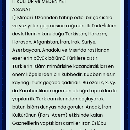
II. KÜLTÜR ve MEDENİYET
A.SANAT
1) Mimarî: Üzerinden tahrip edici bir çok istilâ
ve yüz yıllar geçmesine rağmen ilk Türk-İslâm
devletlerinin kurulduğu Türkistan, Harezm,
Horasan, Afganistan, İran, Irak, Suriye,
Azerbaycan, Anadolu ve Mısır’da rastlanan
eserlerin büyük bölümü Türklere aittir.
Türklerin İslâm mimârîsine kazandırdıkları en
önemli ögelerden biri kubbedir. Kubbenin esin
kaynağı Türk göçebe çadırıdır. Bu özellik, X. yy.
da Karahanlıların egemen olduğu topraklarda
yapılan ilk Türk camilerinden başlayarak
bütün İslâm dünyasında görülür. Ancak, İran
Kültürünün (Fars, Acem) etkisinde kalan
Gaznelilerin yaptıkları camiler İran üslûbu