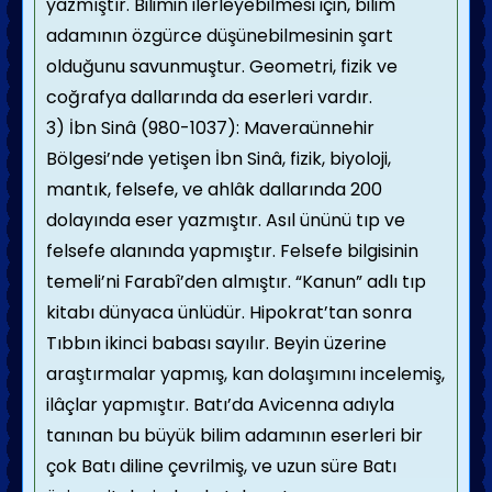
yazmıştır. Bilimin ilerleyebilmesi için, bilim
adamının özgürce düşünebilmesinin şart
olduğunu savunmuştur. Geometri, fizik ve
coğrafya dallarında da eserleri vardır.
3) İbn Sinâ (980-1037): Maveraünnehir
Bölgesi’nde yetişen İbn Sinâ, fizik, biyoloji,
mantık, felsefe, ve ahlâk dallarında 200
dolayında eser yazmıştır. Asıl ününü tıp ve
felsefe alanında yapmıştır. Felsefe bilgisinin
temeli’ni Farabî’den almıştır. “Kanun” adlı tıp
kitabı dünyaca ünlüdür. Hipokrat’tan sonra
Tıbbın ikinci babası sayılır. Beyin üzerine
araştırmalar yapmış, kan dolaşımını incelemiş,
ilâçlar yapmıştır. Batı’da Avicenna adıyla
tanınan bu büyük bilim adamının eserleri bir
çok Batı diline çevrilmiş, ve uzun süre Batı