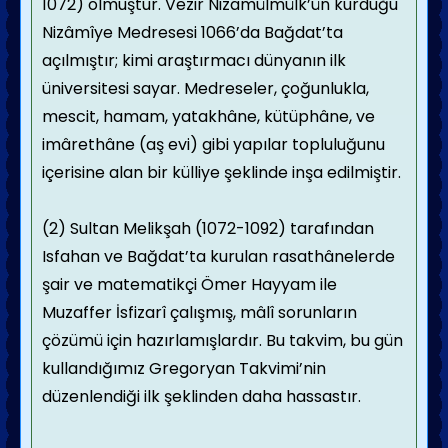
1072) olmuştur. Vezir Nizamülmülk’ün kurduğu
Nizâmîye Medresesi 1066’da Bağdat’ta
açılmıştır; kimi araştırmacı dünyanın ilk
üniversitesi sayar. Medreseler, çoğunlukla,
mescit, hamam, yatakhâne, kütüphâne, ve
imârethâne (aş evi) gibi yapılar topluluğunu
içerisine alan bir külliye şeklinde inşa edilmiştir.
(2) Sultan Melikşah (1072-1092) tarafından
Isfahan ve Bağdat’ta kurulan rasathânelerde
şair ve matematikçi Ömer Hayyam ile
Muzaffer İsfizarî çalışmış, mâlî sorunların
çözümü için hazırlamışlardır. Bu takvim, bu gün
kullandığımız Gregoryan Takvimi’nin
düzenlendiği ilk şeklinden daha hassastır.