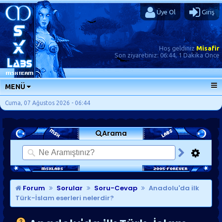
Üye Ol
Giriş
Hoş geldiniz
Misafir
Son ziyaretiniz:
06:44, 1 Dakika Önce
MENÜ
ANA SAYFA
Cuma, 07 Ağustos 2026 - 06:44
FORUMLAR
Arama
SORU-CEVAP
GÜNLÜKLER
SON MESAJLAR
KISAYOLLAR
Forum
Sorular
Soru-Cevap
Anadolu'da ilk
Türk-İslam eserleri nelerdir?