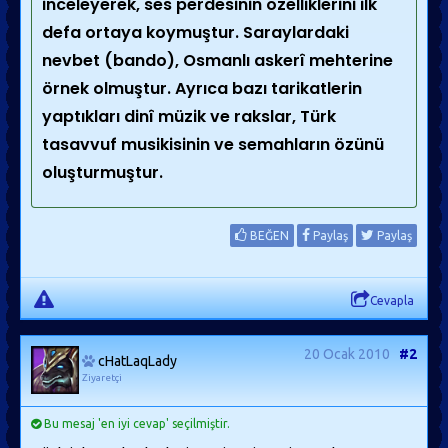
inceleyerek, ses perdesinin özelliklerini ilk
defa ortaya koymuştur. Saraylardaki
nevbet (bando), Osmanlı askerî mehterine
örnek olmuştur. Ayrıca bazı tarikatlerin
yaptıkları dinî müzik ve rakslar, Türk
tasavvuf musikisinin ve semahların özünü
oluşturmuştur.
BEĞEN
Paylaş
Paylaş
Cevapla
20 Ocak 2010
#2
cHatLaqLady
Ziyaretçi
Bu mesaj 'en iyi cevap' seçilmiştir.