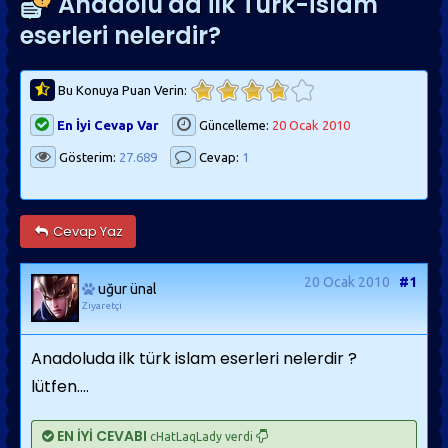
Anadolu'da ilk Türk-İslam
eserleri nelerdir?
Bu Konuya Puan Verin:
En İyi Cevap Var
Güncelleme:
20 Ocak 2010
Gösterim:
27.689
Cevap:
1
Cevap Yaz
20 Ocak 2010
#1
uğur ünal
Ziyaretçi
Anadoluda ilk türk islam eserleri nelerdir ?
lütfen....
EN İYİ CEVABI
cHatLaqLady verdi