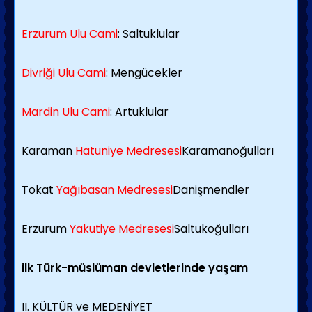
Erzurum Ulu Cami
: Saltuklular
Divriği Ulu Cami
: Mengücekler
Mardin Ulu Cami
: Artuklular
Karaman
Hatuniye Medresesi
Karamanoğulları
Tokat
Yağıbasan Medresesi
Danişmendler
Erzurum
Yakutiye Medresesi
Saltukoğulları
ilk Türk-müslüman devletlerinde yaşam
II. KÜLTÜR ve MEDENİYET