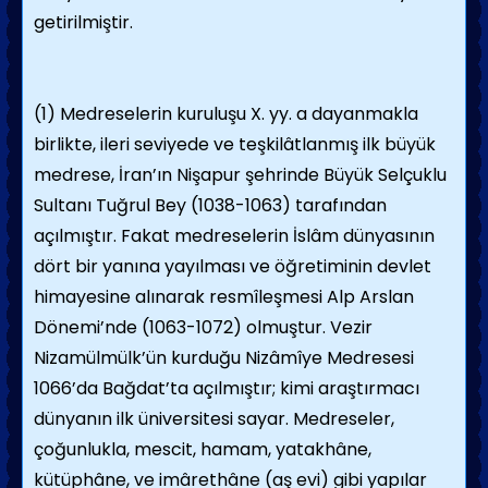
getirilmiştir.
(1) Medreselerin kuruluşu X. yy. a dayanmakla
birlikte, ileri seviyede ve teşkilâtlanmış ilk büyük
medrese, İran’ın Nişapur şehrinde Büyük Selçuklu
Sultanı Tuğrul Bey (1038-1063) tarafından
açılmıştır. Fakat medreselerin İslâm dünyasının
dört bir yanına yayılması ve öğretiminin devlet
himayesine alınarak resmîleşmesi Alp Arslan
Dönemi’nde (1063-1072) olmuştur. Vezir
Nizamülmülk’ün kurduğu Nizâmîye Medresesi
1066’da Bağdat’ta açılmıştır; kimi araştırmacı
dünyanın ilk üniversitesi sayar. Medreseler,
çoğunlukla, mescit, hamam, yatakhâne,
kütüphâne, ve imârethâne (aş evi) gibi yapılar