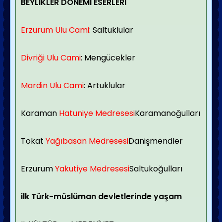
BEYLİKLER DÖNEMİ ESERLERİ
Erzurum Ulu Cami
: Saltuklular
Divriği Ulu Cami
: Mengücekler
Mardin Ulu Cami
: Artuklular
Karaman
Hatuniye Medresesi
Karamanoğulları
Tokat
Yağıbasan Medresesi
Danişmendler
Erzurum
Yakutiye Medresesi
Saltukoğulları
ilk Türk-müslüman devletlerinde yaşam