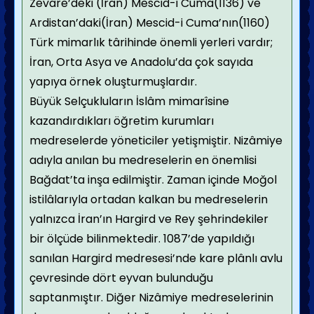
Zevare’deki (İran) Mescid-i Cuma(1136) ve
Ardistan’daki(İran) Mescid-i Cuma’nın(1160)
Türk mimarlık târihinde önemli yerleri vardır;
İran, Orta Asya ve Anadolu’da çok sayıda
yapıya örnek oluşturmuşlardır.
Büyük Selçukluların İslâm mimarîsine
kazandırdıkları öğretim kurumları
medreselerde yöneticiler yetişmiştir. Nizâmiye
adıyla anılan bu medreselerin en önemlisi
Bağdat’ta inşa edilmiştir. Zaman içinde Moğol
istilâlarıyla ortadan kalkan bu medreselerin
yalnızca İran’ın Hargird ve Rey şehrindekiler
bir ölçüde bilinmektedir. 1087’de yapıldığı
sanılan Hargird medresesi’nde kare plânlı avlu
çevresinde dört eyvan bulunduğu
saptanmıştır. Diğer Nizâmiye medreselerinin