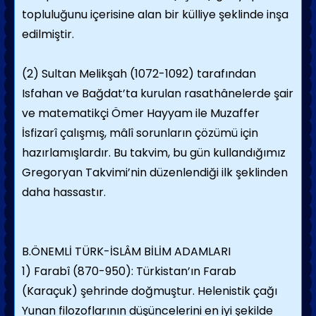
topluluğunu içerisine alan bir külliye şeklinde inşa
edilmiştir.
(2) Sultan Melikşah (1072-1092) tarafından
Isfahan ve Bağdat’ta kurulan rasathânelerde şair
ve matematikçi Ömer Hayyam ile Muzaffer
İsfizarî çalışmış, mâlî sorunların çözümü için
hazırlamışlardır. Bu takvim, bu gün kullandığımız
Gregoryan Takvimi’nin düzenlendiği ilk şeklinden
daha hassastır.
B.ÖNEMLİ TÜRK-İSLÂM BİLİM ADAMLARI
1) Farabî (870-950): Türkistan’ın Farab
(Karaçuk) şehrinde doğmuştur. Helenistik çağı
Yunan filozoflarının düşüncelerini en iyi şekilde