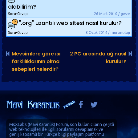
alabilirim?
Soru-Cevap
26 Mart 2010 / gwze
".org" uzantılı web sitesi nasıl kurulur?
Soru-Cevap
8 Ocak 2014 / muronoloji
Mevsimlere göre ısı
2 PC arasında ağ nasıl
farklılıklarının olma
kurulur?
sebepleri nelerdir?
MsXLabs (
Mavi Karanlık
)
Forum
, son kullanıcıların çeşitli
web teknolojileri ile ilgili sorularını cevaplamak ve
geniş kapsamlı bir Türkçe bilgi paylaşımı platformu