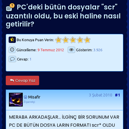
PC'deki bütün dosyalar "scr"
uzantılı oldu, bu eski haline nasıl
getirilir?
Bu Konuya Puan Verin:
Güncelleme:
9 Temmuz 2012
Gösterim:
3.926
Cevap:
1
Cevap Yaz
3 Şubat 2010
#1
Misafir
Ziyaretçi
MERABA ARKADAŞLAR... İLGİNÇ BİR SORUNUM VAR
PC DE BÜTÜN DOSYA LARIN FORMATI scr* OLDU