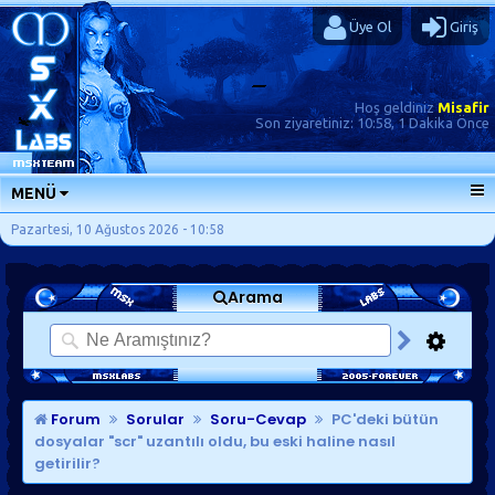
Üye Ol
Giriş
Hoş geldiniz
Misafir
Son ziyaretiniz:
10:58, 1 Dakika Önce
MENÜ
ANA SAYFA
Pazartesi, 10 Ağustos 2026 - 10:58
FORUMLAR
Arama
SORU-CEVAP
GÜNLÜKLER
SON MESAJLAR
KISAYOLLAR
Forum
Sorular
Soru-Cevap
PC'deki bütün
dosyalar "scr" uzantılı oldu, bu eski haline nasıl
getirilir?