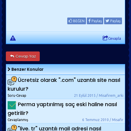
BEĞEN
Paylaş
Paylaş
Cevapla
Cevap Yaz
Benzer Konular
Ücretsiz olarak ".com" uzantılı site nasıl
kurulur?
Soru-Cevap
21 Eylül 2015 / Misafirem_arki
Perma yaptırılmış saç eski haline nasıl
getirilir?
Cevaplanmış
6 Temmuz 2010 / Misafir
"live. tr" uzantılı mail adresi nasıl