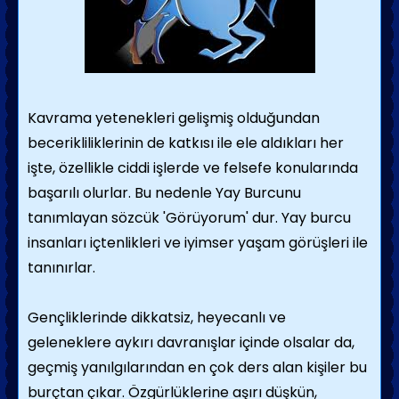
erkekleri, evliliklerini önemsiz kaçamaklarla tehlikeye
atmazlar.
Yay burcu erkeğine âşık bir kadın için notlar...
Peki bu ele avuca gelmeyen adamın size sadık
Kavrama yetenekleri gelişmiş olduğundan
olmasını nasıl sağlayacaksınız? İşte bu daha da zorlu
becerikliliklerinin de katkısı ile ele aldıkları her
bir mesele. Çünkü bağımsızlığı onun için her şeyden
işte, özellikle ciddi işlerde ve felsefe konularında
daha değerli, feda etmeye de niyetli görünmüyor...
başarılı olurlar. Bu nedenle Yay Burcunu
Algılan açık, dünyayı tanımaya ve olup bitenleri
tanımlayan sözcük 'Görüyorum' dur. Yay burcu
derinlemesine kavramaya çalışan bir erkekten söz
insanları içtenlikleri ve iyimser yaşam görüşleri ile
ediyoruz. Bu yüzden bu adam siyaset, felsefe,
tanınırlar.
edebiyat, din ya da basitçe hayatın anlamı üzerine
tartışmalara bayılır. Aslında bu özellik İkizler burcu
Gençliklerinde dikkatsiz, heyecanlı ve
insanlarında da var ama Yay'ın farklı tek tek
geleneklere aykırı davranışlar içinde olsalar da,
ayrıntılarla yetinmeyip bütüne odaklanabilmesi. Hem
geçmiş yanılgılarından en çok ders alan kişiler bu
ağaçları, hem de ormanı görebilen bir erkek. En
burçtan çıkar. Özgürlüklerine aşırı düşkün,