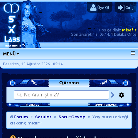
Üye Ol
Giriş
Hoş geldiniz
Misafir
Son ziyaretiniz:
05:14, 1 Dakika Önce
MENÜ
ANA SAYFA
Pazartesi, 10 Ağustos 2026 - 05:14
FORUMLAR
Arama
SORU-CEVAP
GÜNLÜKLER
SON MESAJLAR
KISAYOLLAR
Forum
Sorular
Soru-Cevap
Yay burcu erkeği
kıskanç mıdır?