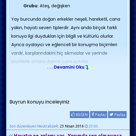
Grubu:
Ateş, değişken
Yay burcunda doğan erkekler neşeli, hareketli, cana
yakın, hayatı seven tiplerdir. Aynı anda birçok farklı
konuya ilgi duydukları için bilgili ve kültürlü olurlar.
Ayrıca oyalayıcı ve eğlenceli bir konuşma biçimleri
vardır, karşılarındakini hiç sıkmazlar ve yerinde
esprilerle ortamı daima yumuşatırlar.
. . . Devamini Oku
Tabii çift karakterli olma özellikleri kimi zaman bir
anda sıkılmalarına yol açabilir. Örneğin Yay erkeği pat
diye aşık olabilir ve pat diye o kişiden soğuyabilir. Ama
tabii bu ayrı konu, onu aşk meselelerinde ele alacağız.
Buyrun konuyu inceleyiniz
Onun güzel şeylerden etkilendiğini de söyleyelim. Yay
erkekleri gençken her şeyi denediklerinden yetişkin
BEĞEN
Paylaş
Paylaş
biri olduklarında başka burçlara göre daha olgun ve
Son düzenleyen NeutralizeR;
23 Nisan 2016
23:03
bilge bir görünüm kazanırlar. Girişimci olmalarına
Hayatın ne anlamı var.. Yanımda sen olmayınca....