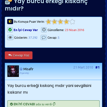
Yay burcu erkeği kıskanç
mıdır?
Bu Konuya Puan Verin:
En İyi Cevap Var
Güncelleme:
23 Nisan 2016
Gösterim:
37.292
Cevap:
5
Cevap Yaz
21 Mart 2010
#1
Misafir
Ziyaretçi
Yay burcu erkeği kıskanç mıdır yani sevgilisini
kıskanır mı
EN İYİ CEVABI
ada su verdi