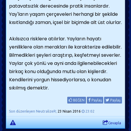
önemli özelliğiyse inançlı ve iyimser olması. Ayrıca
patavatsızlık derecesinde pratik insanlardır.
elbette o karşı konulmaz gülüşü, yani neşesi. Böyle bir
Yay'ların yaşam çerçeveleri herhangi bir şekilde
adamla birlikte olacaksanız sizin de kültürünüzden
kısıtlandığı zaman, içsel bir biçimde alt üst olurlar.
emin olmanız yerinde olur. Ayrıca dedik ya, iç sıkıcı
romantik konuşmalara onun hayatında yer yok,
Akılsızca risklere atılırlar. Yayların hayatı
harekete geçmeye hazır görünün, daha iyi.
yeniliklere olan merakları ile karakterize edilebilir.
Bilmedikleri şeyleri araştırıp, keşfetmeyi severler.
Baştan çıkarmaya dair birkaç not daha...
Yaylar çok yönlü ve ayni anda ilgilenebilecekleri
Eğer onu bir akşam yemeğine davet edecekseniz,
birkaç konu olduğunda mutlu olan kişilerdir.
değişik bir yer seçmelisiniz. Vietnam restoranı, Lübnan
Kendilerini yorgun hissediyorlarsa, o konudan
mutfağından seçme lezzetlerin sunulduğu bir yer, Çin
sıkılmış demektir.
ya da Hint yemeklerinin sunulduğu bir mekân... Ayrıca
bu burcun erkekleri lisan konusunda çok
BEĞEN
Paylaş
Paylaş
yeteneklidirler. Hem çok gezip çok ülke
Son düzenleyen NeutralizeR;
23 Nisan 2016
23:02
gördüklerinden, hem de insanlarla iletişim kurmaya
Cevapla
meraklı olduklarından. Dolayısıyla dilini bildiği