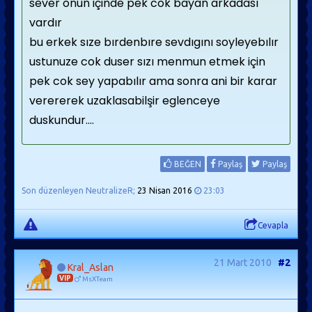
sever onun içinde pek cok bayan arkadası
vardır
bu erkek sıze bırdenbıre sevdıgını soyleyebılır
ustunuze cok duser sızı menmun etmek için
pek cok sey yapabılır ama sonra ani bir karar
verererek uzaklasabilşir eglenceye
duskundur....
BEĞEN
Paylaş
Paylaş
Son düzenleyen NeutralizeR;
23 Nisan 2016
23:03
Cevapla
21 Mart 2010
#2
Kral_Aslan
VIP
MsXTeam