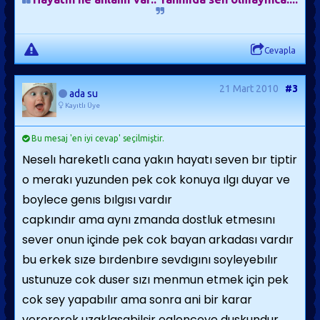
rağmen onların girişimcilikleri sözgelişi Koç'larınkinden
epey farklıdır, çünkü Yay'lar hareketlerinin sonuçlarına
katlanmaya hazırdırlar. Bunda güçlü bir sorumluluk
Cevapla
duygusu taşımalarının da payı olsa gerek. Ayrıca
değişime inandıklarından gerekirse tüm ilkelerini bir
21 Mart 2010
#3
ada su
çırpıda silip yenilerini edinebilir ve hatta hiç
Kayıtlı Üye
çekingenlik göstermeden günah çıkarabilirler. Bir
Bu mesaj 'en iyi cevap' seçilmiştir.
özellikleri de yalnızlıktan hiç hoşlanmamaları ve
Neselı hareketlı cana yakın hayatı seven bır tiptir
kendilerini oyalayacak birileri yoksa derin bunalıma
o merakı yuzunden pek cok konuya ılgı duyar ve
düşmeleridir. Onları herhangi bir kategoriye
boylece genıs bılgısı vardır
sokamazsınız. İş konusunda yetenekli ve canlıdırlar,
capkındır ama aynı zmanda dostluk etmesını
günlerce işleriyle uğraşabilir ve arada sadece bir iki
sever onun içinde pek cok bayan arkadası vardır
saatlik uykuyla yetinebilirler.
bu erkek sıze bırdenbıre sevdıgını soyleyebılır
ustunuze cok duser sızı menmun etmek için pek
Aşk zamanı
cok sey yapabılır ama sonra ani bir karar
Karşınızda bir Yay erkeği varsa dürüst olun: O,
verererek uzaklasabilşir eglenceye duskundur....