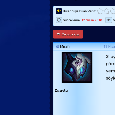
Bu Konuya Puan Verin:
Güncelleme:
12 Nisan 2010
G
Cevap Yaz
Misafir
12 Nis
31 a
göre
yeme
söyl
Ziyaretçi