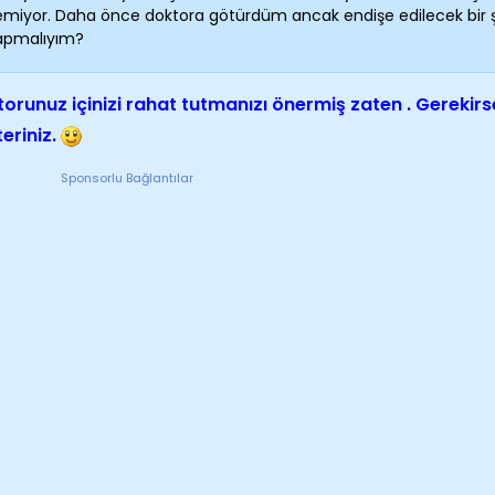
emiyor. Daha önce doktora götürdüm ancak endişe edilecek bir şe
apmalıyım?
orunuz içinizi rahat tutmanızı önermiş zaten . Gerekirse
eriniz.
Sponsorlu Bağlantılar