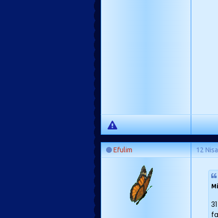
Efulim
12 Nis
Mi
31
f