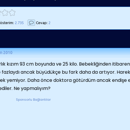
österim:
2.735
Cevap:
2
an 2010
ylık kızım 93 cm boyunda ve 25 kilo. Bebekliğinden itibaren
 fazlaydı ancak büyüdükçe bu fark daha da artıyor. Hareke
k yemiyor. Daha önce doktora götürdüm ancak endişe ed
ediler. Ne yapmalıyım?
Sponsorlu Bağlantılar