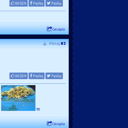
BEĞEN
Paylaş
Paylaş
Cevapla
Mesaj
#3
BEĞEN
Paylaş
Paylaş
.
Cevapla