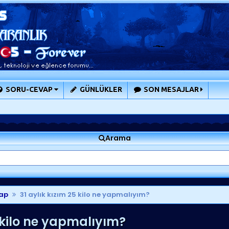
SORU-CEVAP
GÜNLÜKLER
SON MESAJLAR
Arama
ap
31 aylık kızım 25 kilo ne yapmalıyım?
5 kilo ne yapmalıyım?