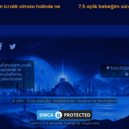
 icralık olması halinde ne
7,5 aylık bebeğim sür
ullanıcıların çeşitli
Konu Dizini
cevaplamak ve
ımı platformu
 yana hizmet
2005 - 2026, MsXLabs - MaviKaranlık / designed by
NeutralizeR
Sayfa 0.054 saniyede 9 sorgu ile oluşturuldu