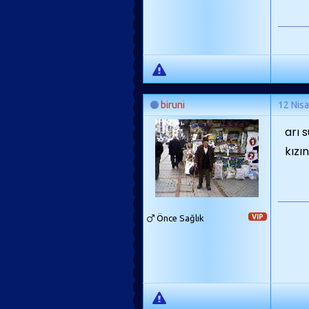
biruni
12 Nis
arı s
kızın
Önce Sağlık
VIP