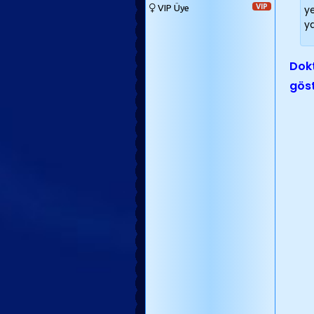
VIP Üye
VIP
y
y
Dokt
göst