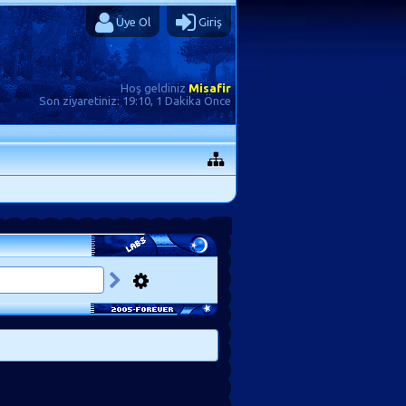
Üye Ol
Giriş
Hoş geldiniz
Misafir
Son ziyaretiniz:
19:10, 1 Dakika Önce