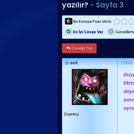
yazılır?
- Sayfa 3
Bu Konuya Puan Verin:
En İyi Cevap Var
Güncellem
Cevap Yaz
avril
5 Ekim
Duyg
Ekm
doym
sonr
oyna
Ziyaretçi