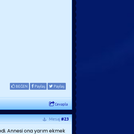
BEĞEN
Paylaş
Paylaş
Cevapla
Mesaj
#23
edi. Annesi ona yarım ekmek