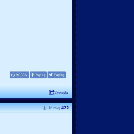
BEĞEN
Paylaş
Paylaş
Cevapla
Mesaj
#22