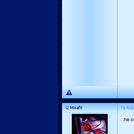
Misafir
16 Aral
ne ol