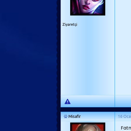
Ziyaretçi
Misafir
16 Oca
Fatm