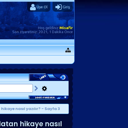
Üye Ol
Giriş
Hoş geldiniz
Misafir
Son ziyaretiniz:
20:21, 1 Dakika Önce
 hikaye nasıl yazılır?
- Sayfa 3
nlatan hikaye nasıl