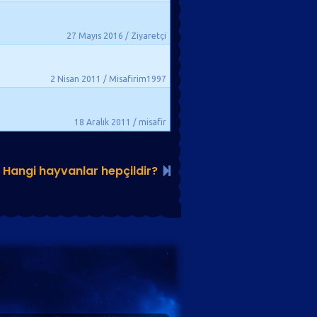
27 Mayıs 2016 / Ziyaretçi
2 Nisan 2011 / Misafirim1997
18 Aralık 2011 / misafir
Hangi hayvanlar hepçildir?