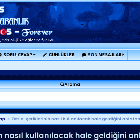
SORU-CEVAP
GÜNLÜKLER
SON MESAJLAR
Arama
ap
Besin içeriklerinin nasıl kullanılacak hale geldiğini anlatan
in nasıl kullanılacak hale geldiğini a