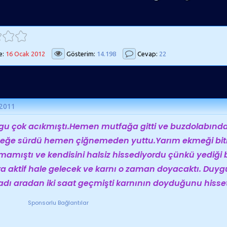
e:
16 Ocak 2012
Gösterim:
14.198
Cevap:
22
 2011
u çok acıkmıştı.Hemen mutfağa gitti ve buzdolabından 
eğe sürdü hemen çiğnemeden yuttu.Yarım ekmeği bit
amıştı ve kendisini halsiz hissediyordu çünkü yediği b
a aktif hale gelecek ve karnı o zaman doyacaktı. Duygu
dı aradan iki saat geçmişti karnının doyduğunu hisset
Sponsorlu Bağlantılar