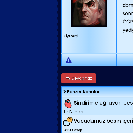
doma
sonr
ÖĞR
yedi
Ziyaretçi
Cevap Yaz
Benzer Konular
Sindirime uğrayan besi
Tıp Bilimleri
Vücudumuz besin içerikle
Soru-Cevap