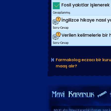
Fosil yakıtlar işlenerek 
Cevaplanmış
İngilizce hikaye nasıl ya
Soru-Cevap
Verilen kelimelerle bir 
Soru-Cevap
Farmakolog eczacı bir kur
maaş alır?
MsXLabs (
Mavi Karanlık
)
Forum
, son k