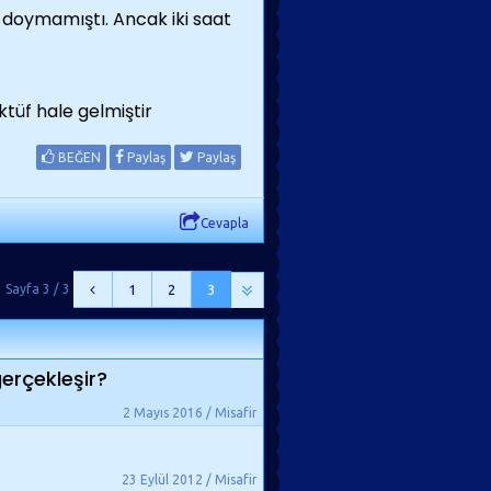
 doymamıştı. Ancak iki saat
tüf hale gelmiştir
BEĞEN
Paylaş
Paylaş
Cevapla
Sayfa 3 / 3
1
2
3
gerçekleşir?
2 Mayıs 2016 / Misafir
23 Eylül 2012 / Misafir