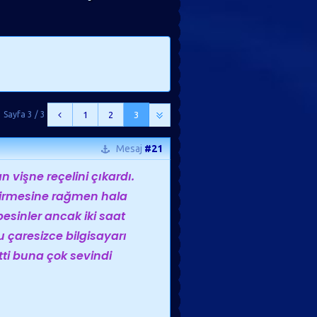
Sayfa 3 / 3
1
2
3
Mesaj
#21
vişne reçelini çıkardı.
irmesine rağmen hala
esinler ancak iki saat
 çaresizce bilgisayarı
ti buna çok sevindi