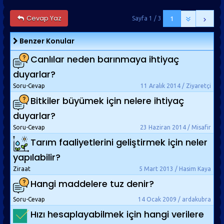
Cevap Yaz
Sayfa 1 / 3
1
Benzer Konular
Canlılar neden barınmaya ihtiyaç
duyarlar?
Soru-Cevap
11 Aralık 2014 / Ziyaretçi
Bitkiler büyümek için nelere ihtiyaç
duyarlar?
Soru-Cevap
23 Haziran 2014 / Misafir
Tarım faaliyetlerini geliştirmek için neler
yapılabilir?
Ziraat
5 Mart 2013 / Hasim Kaya
Hangi maddelere tuz denir?
Soru-Cevap
14 Ocak 2009 / ardakubra
Hızı hesaplayabilmek için hangi verilere