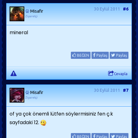
30 Eylül 2011
#6
Misafir
Ziyaretçi
mineral
BEĞEN
Paylaş
Paylaş
Cevapla
30 Eylül 2011
#7
Misafir
Ziyaretçi
of ya çok önemli lütfen söylermisiniz fen ç.k
sayfadaki 12.
BEĞEN
Paylaş
Paylaş