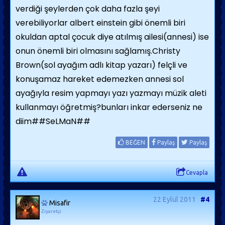
verdiği şeylerden çok daha fazla şeyi
verebiliyorlar albert einstein gibi önemli biri
okuldan aptal çocuk diye atılmış ailesi(annesi) ise
onun önemli biri olmasını sağlamış.Christy
Brown(sol ayağım adlı kitap yazarı) felçli ve
konuşamaz hareket edemezken annesi sol
ayağıyla resim yapmayı yazı yazmayı müzik aleti
kullanmayı öğretmiş?bunları inkar ederseniz ne
diim##SeLMaN##
BEĞEN
Paylaş
Paylaş
Cevapla
22 Eylül 2011
#4
Misafir
Ziyaretçi