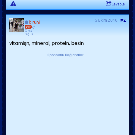
Cevapla
5 Ekim 2010
#2
biruni
VIP
Önce
Sağlık
vitamişn, mineral, protein, besin
Sponsorlu Bağlantılar