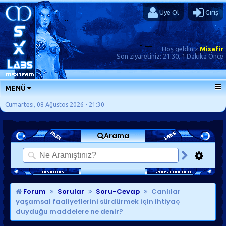
Üye Ol
Giriş
Hoş geldiniz
Misafir
Son ziyaretiniz:
21:30, 1 Dakika Önce
MENÜ
ANA SAYFA
Cumartesi, 08 Ağustos 2026 - 21:30
FORUMLAR
Arama
SORU-CEVAP
GÜNLÜKLER
SON MESAJLAR
KISAYOLLAR
Forum
Sorular
Soru-Cevap
Canlılar
yaşamsal faaliyetlerini sürdürmek için ihtiyaç
duyduğu maddelere ne denir?