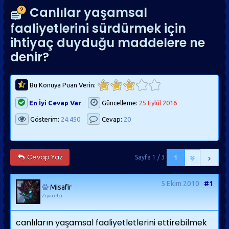
Canlılar yaşamsal
faaliyetlerini sürdürmek için
ihtiyaç duyduğu maddelere ne
denir?
Bu Konuya Puan Verin:
En İyi Cevap Var
Güncelleme:
25 Eylül 2016
Gösterim:
24.450
Cevap:
20
Cevap Yaz
Sayfa 1 / 3
1
5 Ekim 2010
#1
Misafir
Ziyaretçi
canlıların yaşamsal faaliyetletlerini ettirebilmek