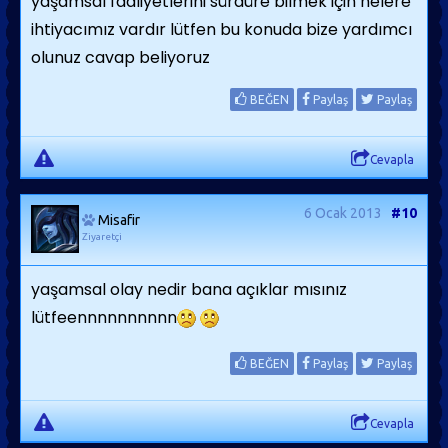
yaşamsal faaliyetlerini sürdüre bilmek için nelere
ihtiyacımız vardır lütfen bu konuda bize yardımcı
olunuz cavap beliyoruz
BEĞEN
Paylaş
Paylaş
Cevapla
6 Ocak 2013
#10
Misafir
Ziyaretçi
yaşamsal olay nedir bana açıklar mısınız
lütfeennnnnnnnnn
BEĞEN
Paylaş
Paylaş
Cevapla