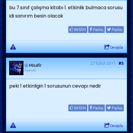
bu 7.sınıf çalışma kitabı 1. etkinlik bulmaca sorusu
idi sanırım besin olacak
BEĞEN
Paylaş
Paylaş
Cevapla
27 Eylül 2011
#5
Misafir
Ziyaretçi
peki 1 etkinligin 1 sorusunun cevapı nedir
BEĞEN
Paylaş
Paylaş
Cevapla