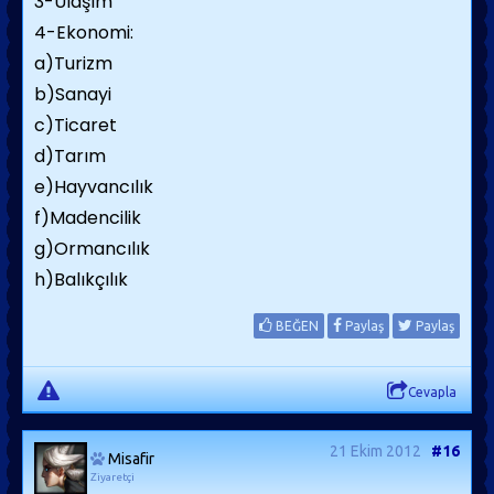
3-Ulaşım
4-Ekonomi:
a)Turizm
b)Sanayi
c)Ticaret
d)Tarım
e)Hayvancılık
f)Madencilik
g)Ormancılık
h)Balıkçılık
BEĞEN
Paylaş
Paylaş
Cevapla
21 Ekim 2012
#16
Misafir
Ziyaretçi