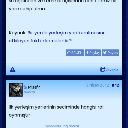
su açısından ve temizlik açısından daha temiz bir
yere sahip olma
Kaynak:
Bir yerde yerleşim yeri kurulmasını
etkileyen faktörler nelerdir?
BEĞEN
Paylaş
Paylaş
Cevapla
3 Nisan 2012
#12
Misafir
Ziyaretçi
ilk yerleşim yerlerinin seciminde hangisi rol
oynmıştır
Sponsorlu Bağlantılar