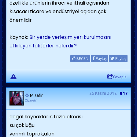
özellikle ürünlerin ihracı ve ithali açısından
kısacası ticare ve endüstriyel açıdan çok
önemlidir
Kaynak:
Bir yerde yerleşim yeri kurulmasını
etkileyen faktörler nelerdir?
BEĞEN
Paylaş
Paylaş
Cevapla
26 Kasım 2012
#17
Misafir
Ziyaretçi
doğal kaynakların fazla olması
su çokluğu
verimli toprak,alan