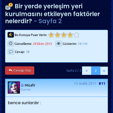
Bir yerde yerleşim yeri
kurulmasını etkileyen faktörler
nelerdir?
- Sayfa 2
Bu Konuya Puan Verin:
Güncelleme:
29 Ekim 2013
Gösterim:
19.110
Cevap:
18
Cevap Yaz
Sayfa 2 / 2
2
15 Aralık 2011
#11
Misafir
Ziyaretçi
bence sunlardır :