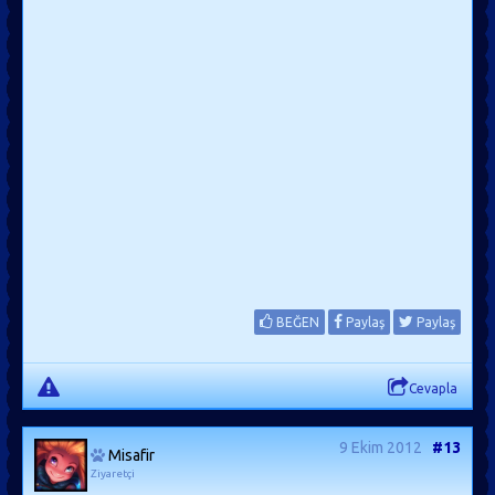
BEĞEN
Paylaş
Paylaş
Cevapla
9 Ekim 2012
#13
Misafir
Ziyaretçi