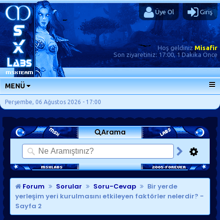
Üye Ol
Giriş
Hoş geldiniz
Misafir
Son ziyaretiniz:
17:00, 1 Dakika Önce
MENÜ
ANA SAYFA
Perşembe, 06 Ağustos 2026 - 17:00
FORUMLAR
Arama
SORU-CEVAP
GÜNLÜKLER
SON MESAJLAR
KISAYOLLAR
Forum
Sorular
Soru-Cevap
Bir yerde
yerleşim yeri kurulmasını etkileyen faktörler nelerdir?
-
Sayfa 2