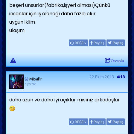
beşeri unsurlar(fabrika,işyeri olması)Çünkü
insanlar için iş olanağı daha fazla olur.
uygun iklim
ulaşım
BEĞEN
Paylaş
Paylaş
Cevapla
22 Ekim 2013
#18
Misafir
Ziyaretçi
daha uzun ve daha iyi açıklar mısınız arkadaşlar
BEĞEN
Paylaş
Paylaş