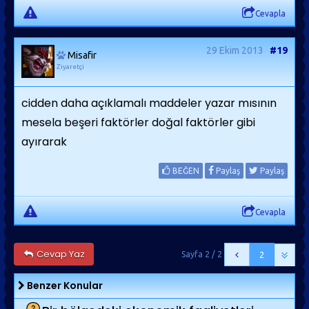
Cevapla
29 Ekim 2013
#19
Misafir
Ziyaretçi
cidden daha açıklamalı maddeler yazar mısının
mesela beşeri faktörler doğal faktörler gibi
ayırarak
BEĞEN
Paylaş
Paylaş
Cevapla
Cevap Yaz
Sayfa 2 / 2
2
Benzer Konular