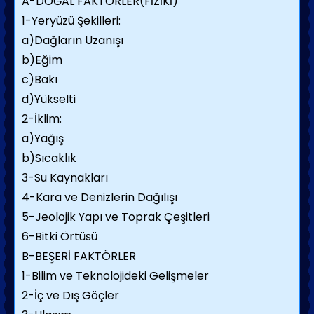
A-DOĞAL FAKTÖRLER(FİZİKİ)
1-Yeryüzü Şekilleri:
a)Dağların Uzanışı
b)Eğim
c)Bakı
d)Yükselti
2-İklim:
a)Yağış
b)Sıcaklık
3-Su Kaynakları
4-Kara ve Denizlerin Dağılışı
5-Jeolojik Yapı ve Toprak Çeşitleri
6-Bitki Örtüsü
B-BEŞERİ FAKTÖRLER
1-Bilim ve Teknolojideki Gelişmeler
2-İç ve Dış Göçler