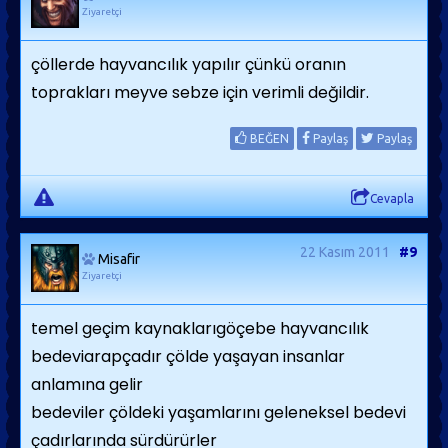
Ziyaretçi
çöllerde hayvancılık yapılır çünkü oranın
toprakları meyve sebze için verimli değildir.
BEĞEN
Paylaş
Paylaş
Cevapla
22 Kasım 2011
#9
Misafir
Ziyaretçi
temel geçim kaynaklarıgöçebe hayvancılık
bedeviarapçadır çölde yaşayan insanlar
anlamına gelir
bedeviler çöldeki yaşamlarını geleneksel bedevi
çadırlarında sürdürürler