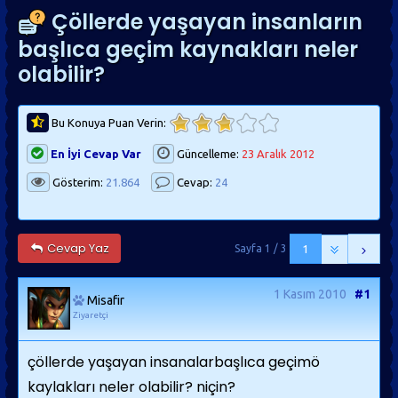
Çöllerde yaşayan insanların
başlıca geçim kaynakları neler
olabilir?
Bu Konuya Puan Verin:
En İyi Cevap Var
Güncelleme:
23 Aralık 2012
Gösterim:
21.864
Cevap:
24
Cevap Yaz
Sayfa 1 / 3
1
1 Kasım 2010
#1
Misafir
Ziyaretçi
çöllerde yaşayan insanalarbaşlıca geçimö
kaylakları neler olabilir? niçin?