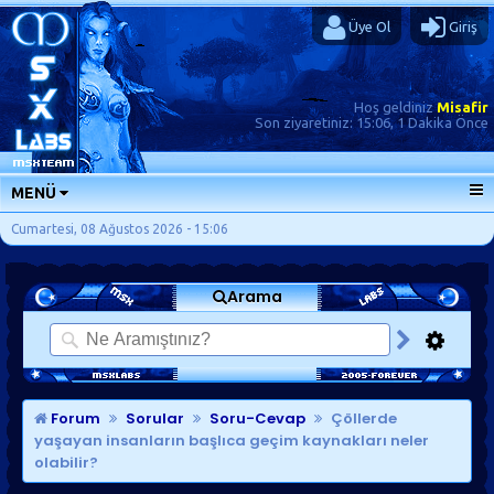
Üye Ol
Giriş
Hoş geldiniz
Misafir
Son ziyaretiniz:
15:06, 1 Dakika Önce
MENÜ
ANA SAYFA
Cumartesi, 08 Ağustos 2026 - 15:06
FORUMLAR
Arama
SORU-CEVAP
GÜNLÜKLER
SON MESAJLAR
KISAYOLLAR
Forum
Sorular
Soru-Cevap
Çöllerde
yaşayan insanların başlıca geçim kaynakları neler
olabilir?