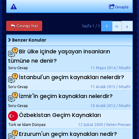
Cevapla
Cevap Yaz
Sayfa 1 / 3
1
Benzer Konular
Bir ülke içinde yaşayan insanların
tümüne ne denir?
Soru-Cevap
11 Mayıs 2014 / Misafir
İstanbul'un geçim kaynakları nelerdir?
Soru-Cevap
11 Aralık 2013 / Misafir
İzmir'in geçim kaynakları nelerdir?
Soru-Cevap
10 Aralık 2012 / Misafir
Özbekistan Geçim Kaynakları
Türk ve İslam Dünyası
12 Şubat 2009 / Keten Prenses
Erzurum'un geçim kaynakları nedir?