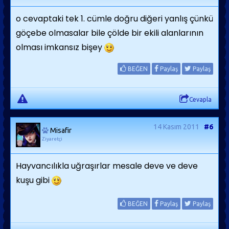
o cevaptaki tek 1. cümle doğru diğeri yanlış çünkü
göçebe olmasalar bile çölde bir ekili alanlarının
olması imkansız bişey
BEĞEN
Paylaş
Paylaş
Cevapla
14 Kasım 2011
#6
Misafir
Ziyaretçi
Hayvancılıkla uğraşırlar mesale deve ve deve
kuşu gibi
BEĞEN
Paylaş
Paylaş