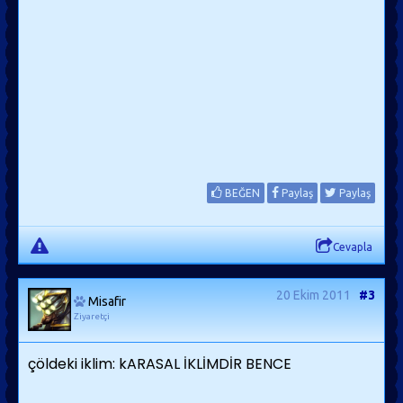
BEĞEN
Paylaş
Paylaş
Cevapla
20 Ekim 2011
#3
Misafir
Ziyaretçi
çöldeki iklim: kARASAL İKLİMDİR BENCE