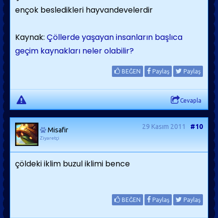
ençok besledikleri hayvandevelerdir
Kaynak:
Çöllerde yaşayan insanların başlıca
geçim kaynakları neler olabilir?
BEĞEN
Paylaş
Paylaş
Cevapla
29 Kasım 2011
#10
Misafir
Ziyaretçi
çöldeki iklim buzul iklimi bence
BEĞEN
Paylaş
Paylaş