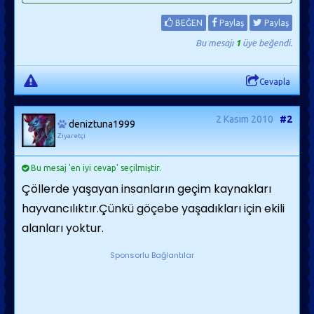
BEĞEN
Paylaş
Paylaş
Bu mesajı
1
üye beğendi.
Cevapla
2 Kasım 2010
#2
deniztuna1999
Ziyaretçi
Bu mesaj 'en iyi cevap' seçilmiştir.
Çöllerde yaşayan insanların geçim kaynakları
hayvancılıktır.Çünkü göçebe yaşadıkları için ekili
alanları yoktur.
Sponsorlu Bağlantılar