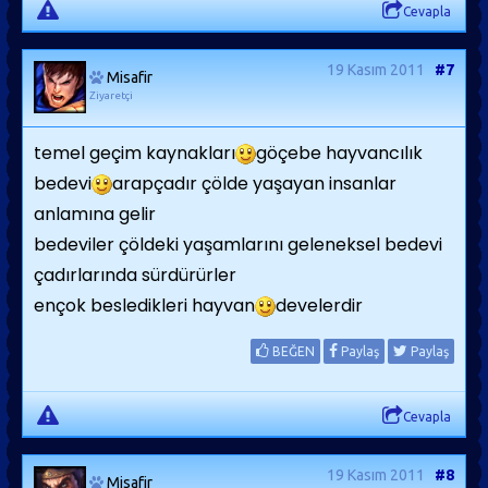
Cevapla
19 Kasım 2011
#7
Misafir
Ziyaretçi
temel geçim kaynakları
göçebe hayvancılık
bedevi
arapçadır çölde yaşayan insanlar
anlamına gelir
bedeviler çöldeki yaşamlarını geleneksel bedevi
çadırlarında sürdürürler
ençok besledikleri hayvan
develerdir
BEĞEN
Paylaş
Paylaş
Cevapla
19 Kasım 2011
#8
Misafir