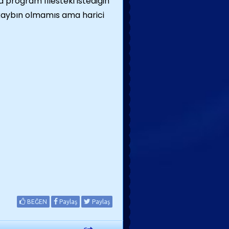
a program filesteki istedigin
 kaybın olmamıs ama harici
BEĞEN
Paylaş
Paylaş