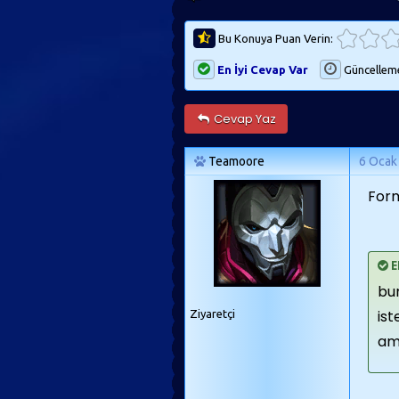
Bu Konuya Puan Verin:
En İyi Cevap Var
Güncellem
Cevap Yaz
Teamoore
6 Ocak
Form
E
bun
ist
Ziyaretçi
ama