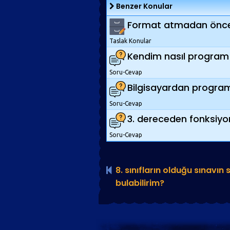
Benzer Konular
Format atmadan önce 
Taslak Konular
Kendim nasıl program 
Soru-Cevap
Bilgisayardan program n
Soru-Cevap
3. dereceden fonksiyon
Soru-Cevap
8. sınıfların olduğu sınavın
bulabilirim?