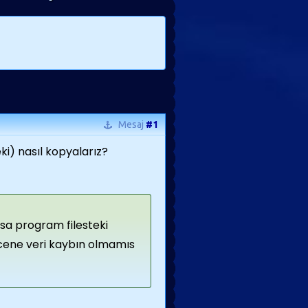
Mesaj
#1
ki) nasıl kopyalarız?
rsa program filesteki
ecene veri kaybın olmamıs