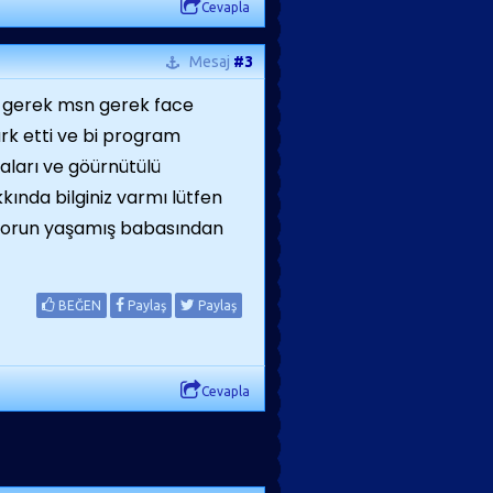
Cevapla
Mesaj
#3
z gerek msn gerek face
rk etti ve bi program
aları ve göürnütülü
ında bilginiz varmı lütfen
 sorun yaşamış babasından
BEĞEN
Paylaş
Paylaş
Cevapla