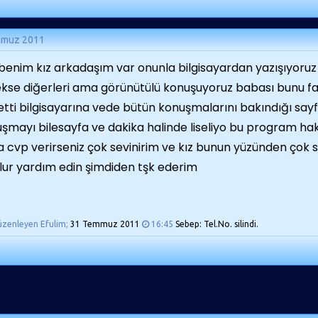
mmuz 2011
benim kız arkadaşım var onunla bilgisayardan yazışıyoru
kse diğerleri ama görünütülü konuşuyoruz babası bunu fa
etti bilgisayarına vede bütün konuşmalarını bakındığı sayf
şmayı bilesayfa ve dakika halinde liseliyo bu program hakk
 cvp verirseniz çok sevinirim ve kız bunun yüzünden çok
lur yardım edin şimdiden tşk ederim
üzenleyen Efulim;
31 Temmuz 2011
16:45
Sebep: Tel.No. silindi.