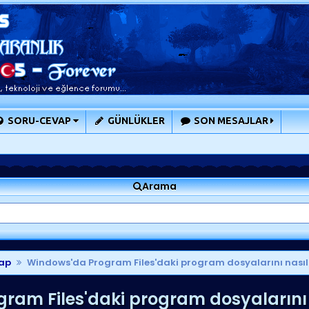
SORU-CEVAP
GÜNLÜKLER
SON MESAJLAR
Arama
ap
Windows'da Program Files'daki program dosyalarını nasıl
am Files'daki program dosyalarını n