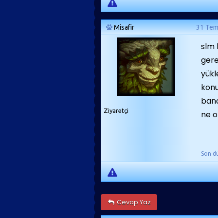
Misafir
31 Te
slm 
gere
yükl
konu
bana
Ziyaretçi
ne o
Son d
Cevap Yaz