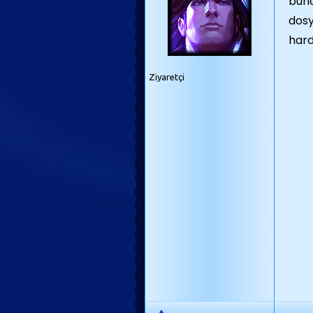
bund
dosy
hard
Ziyaretçi