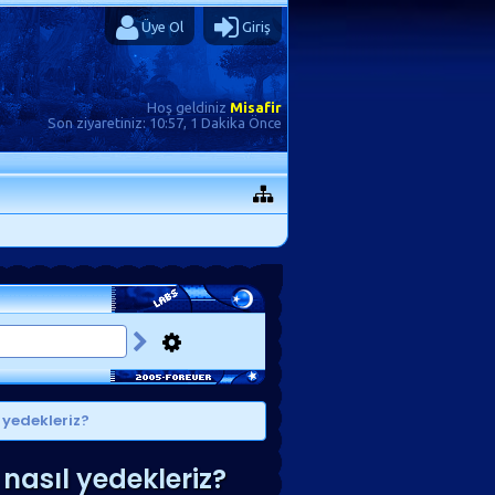
Üye Ol
Giriş
Hoş geldiniz
Misafir
Son ziyaretiniz:
10:57, 1 Dakika Önce
 yedekleriz?
asıl yedekleriz?