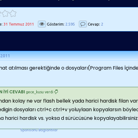
e:
31 Temmuz 2011
Gösterim:
2.595
Cevap:
2
 2011
at atılması gerektiğinde o dosyaları(Program Files İçinde
N İYİ CEVABI
gece_kusu verdi
dan kolay ne var flash bellek yada harici hardisk filan va
edigin dosyaları ctrl+c ctrl+v yoluylaan kopyalarsın böyl
 harici hardisk vs. yoksa d sürücüsüne kopyalayabilirsiniz
Sponsorlu Baglantilar