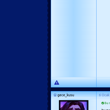
gece_kusu
6 Ocak
Bu m