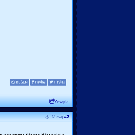
BEĞEN
Paylaş
Paylaş
Cevapla
Mesaj
#2