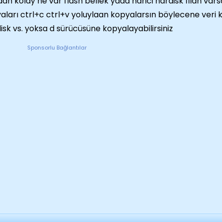
an kolay ne var flash bellek yada harici hardisk filan vars
aları ctrl+c ctrl+v yoluylaan kopyalarsın böylecene veri
isk vs. yoksa d sürücüsüne kopyalayabilirsiniz
Sponsorlu Bağlantılar