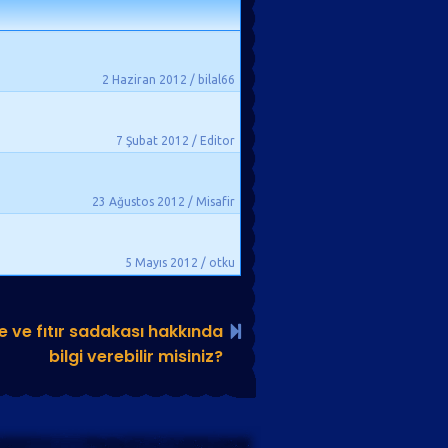
2 Haziran 2012 / bilal66
7 Şubat 2012 / Editor
23 Ağustos 2012 / Misafir
5 Mayıs 2012 / otku
 ve fıtır sadakası hakkında
bilgi verebilir misiniz?