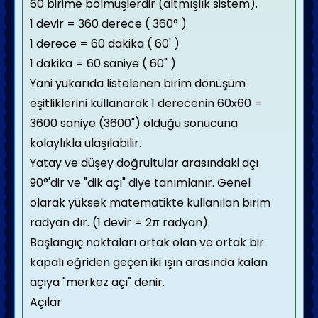
60 birime bölmüşlerdir (altmışlık sistem).
1 devir = 360 derece ( 360° )
1 derece = 60 dakika ( 60' )
1 dakika = 60 saniye ( 60" )
Yani yukarıda listelenen birim dönüşüm
eşitliklerini kullanarak 1 derecenin 60x60 =
3600 saniye (3600") olduğu sonucuna
kolaylıkla ulaşılabilir.
Yatay ve düşey doğrultular arasındaki açı
90°'dir ve "dik açı" diye tanımlanır. Genel
olarak yüksek matematikte kullanılan birim
radyan dır. (1 devir = 2π radyan).
Başlangıç noktaları ortak olan ve ortak bir
kapalı eğriden geçen iki ışın arasında kalan
açıya "merkez açı" denir.
Açılar