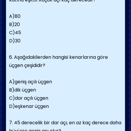
A)80
B)20
C)45
D)30
6. Aşağıdakilerden hangisi kenarlarına göre
üçgen çeşididir?
A)geniş açılı üçgen
B)dik üçgen
C)dar açılı üçgen
D)eşkenar üçgen
7. 45 derecelik bir dar açı, en az kaç derece daha
büyürse geniş açı olur?