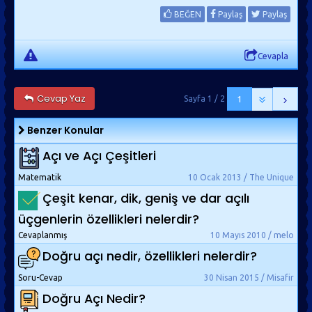
BEĞEN
Paylaş
Paylaş
Cevapla
Cevap Yaz
Sayfa 1 / 2
1
Benzer Konular
Açı ve Açı Çeşitleri
Matematik
10 Ocak 2013 / The Unique
Çeşit kenar, dik, geniş ve dar açılı
üçgenlerin özellikleri nelerdir?
Cevaplanmış
10 Mayıs 2010 / melo
Doğru açı nedir, özellikleri nelerdir?
Soru-Cevap
30 Nisan 2015 / Misafir
Doğru Açı Nedir?