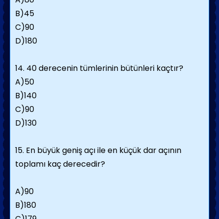
B)45
C)90
D)180
14. 40 derecenin tümlerinin bütünleri kaçtır?
A)50
B)140
C)90
D)130
15. En büyük geniş açı ile en küçük dar açının
toplamı kaç derecedir?
A)90
B)180
C)179