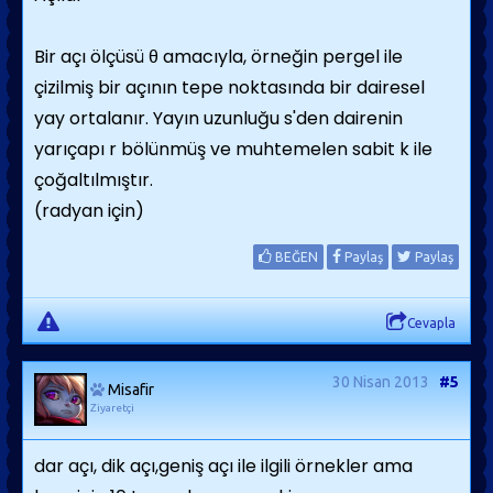
Bir açı ölçüsü θ amacıyla, örneğin pergel ile
çizilmiş bir açının tepe noktasında bir dairesel
yay ortalanır. Yayın uzunluğu s'den dairenin
yarıçapı r bölünmüş ve muhtemelen sabit k ile
çoğaltılmıştır.
(radyan için)
BEĞEN
Paylaş
Paylaş
Cevapla
30 Nisan 2013
#5
Misafir
Ziyaretçi
dar açı, dik açı,geniş açı ile ilgili örnekler ama