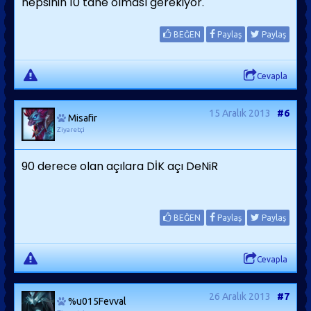
hepsinin 10 tane olması gerekiyor.
BEĞEN
Paylaş
Paylaş
Cevapla
15 Aralık 2013
#6
Misafir
Ziyaretçi
90 derece olan açılara DİK açı DeNiR
BEĞEN
Paylaş
Paylaş
Cevapla
26 Aralık 2013
#7
%u015Fevval