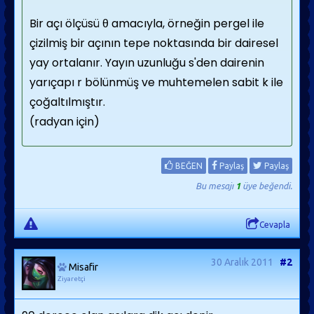
Bir açı ölçüsü θ amacıyla, örneğin pergel ile
çizilmiş bir açının tepe noktasında bir dairesel
yay ortalanır. Yayın uzunluğu s'den dairenin
yarıçapı r bölünmüş ve muhtemelen sabit k ile
çoğaltılmıştır.
(radyan için)
BEĞEN
Paylaş
Paylaş
Bu mesajı
1
üye beğendi.
Cevapla
30 Aralık 2011
#2
Misafir
Ziyaretçi