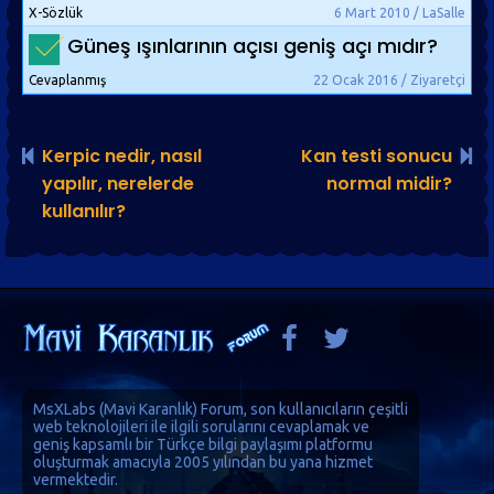
X-Sözlük
6 Mart 2010 / LaSalle
Güneş ışınlarının açısı geniş açı mıdır?
Cevaplanmış
22 Ocak 2016 / Ziyaretçi
Kerpic nedir, nasıl
Kan testi sonucu
yapılır, nerelerde
normal midir?
kullanılır?
MsXLabs (
Mavi Karanlık
)
Forum
, son kullanıcıların çeşitli
web teknolojileri ile ilgili sorularını cevaplamak ve
geniş kapsamlı bir Türkçe bilgi paylaşımı platformu
oluşturmak amacıyla 2005 yılından bu yana hizmet
vermektedir.