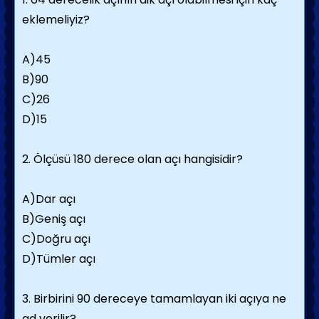
eklemeliyiz?
A)45
B)90
C)26
D)15
2. Ölçüsü 180 derece olan açı hangisidir?
A)Dar açı
B)Geniş açı
C)Doğru açı
D)Tümler açı
3. Birbirini 90 dereceye tamamlayan iki açıya ne
ad verilir?