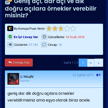
Geniş açı, dar açı ve dik
doğru açılara örnekler verebilir
misiniz?
Bu Konuya Puan Verin:
En İyi Cevap Var
Güncelleme:
16 Ocak 2016
Gösterim:
57.743
Cevap:
10
Cevap Yaz
Sayfa 1 / 2
1
23 Şubat 2011
#1
Misafir
Ziyaretçi
geniş dar dik doğru açılara örnekler
verebilirmisiniz ama eşya olarak biraz acele.