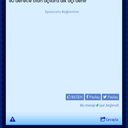
90 derece olan açılara dik açı denir
Sponsorlu Bağlantılar
BEĞEN
Paylaş
Paylaş
Bu mesajı
0
üye beğendi.
Cevapla