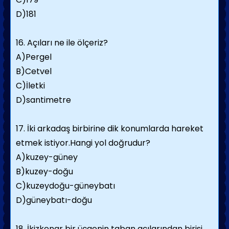
D)181
16. Açıları ne ile ölçeriz?
A)Pergel
B)Cetvel
C)İletki
D)santimetre
17. İki arkadaş birbirine dik konumlarda hareket
etmek istiyor.Hangi yol doğrudur?
A)kuzey-güney
B)kuzey-doğu
C)kuzeydoğu-güneybatı
D)güneybatı-doğu
18. İkizkenar bir üçgenin taban açılarından birisi