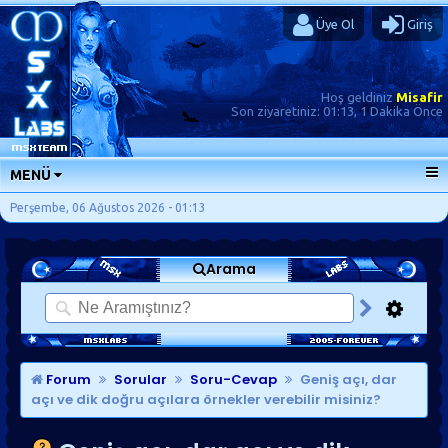
Üye Ol
Giriş
Hoş geldiniz
Misafir
Son ziyaretiniz:
01:13, 1 Dakika Önce
MENÜ
ANA SAYFA
Perşembe, 06 Ağustos 2026 - 01:13
FORUMLAR
Arama
SORU-CEVAP
GÜNLÜKLER
SON MESAJLAR
KISAYOLLAR
Forum
Sorular
Soru-Cevap
Geniş açı, dar
açı ve dik doğru açılara örnekler verebilir misiniz?