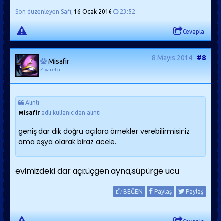
Son düzenleyen Safi;
16 Ocak 2016
23:52
Cevapla
8 Mayıs 2014
#8
Misafir
Ziyaretçi
Alıntı
Misafir
adlı kullanıcıdan alıntı
geniş dar dik doğru açılara örnekler verebilirmisiniz
ama eşya olarak biraz acele.
evimizdeki dar açı:üçgen ayna,süpürge ucu
BEĞEN
Paylaş
Paylaş