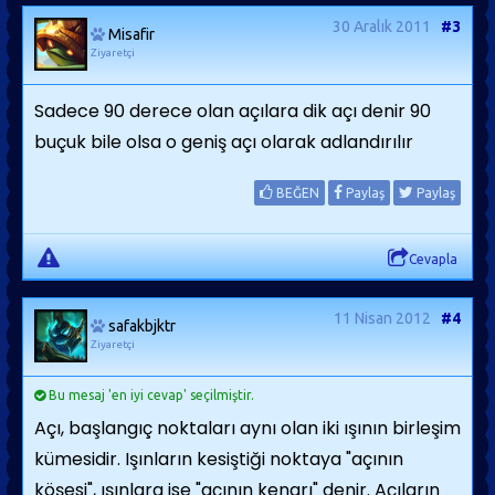
30 Aralık 2011
#3
Misafir
Ziyaretçi
Sadece 90 derece olan açılara dik açı denir 90
buçuk bile olsa o geniş açı olarak adlandırılır
BEĞEN
Paylaş
Paylaş
Cevapla
11 Nisan 2012
#4
safakbjktr
Ziyaretçi
Bu mesaj 'en iyi cevap' seçilmiştir.
Açı, başlangıç noktaları aynı olan iki ışının birleşim
kümesidir. Işınların kesiştiği noktaya "açının
köşesi", ışınlara ise "açının kenarı" denir. Açıların