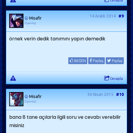
Cevapla
14 Aralık 2014
#9
Misafir
Ziyaretçi
örnek verin dedik tanımını yapın demedik
BEĞEN
Paylaş
Paylaş
Cevapla
30 Nisan 2015
#10
Misafir
Ziyaretçi
bana 8 tane açılarla ilgili soru ve cevabı verebilir
misiniz