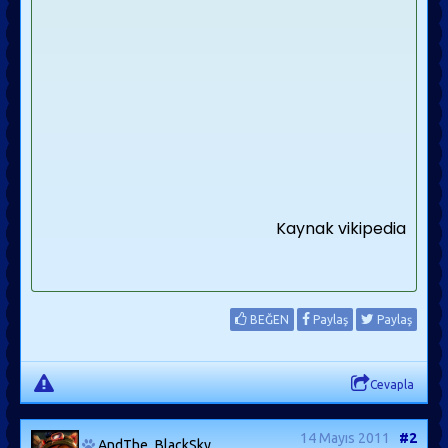
Kaynak vikipedia
BEĞEN
Paylaş
Paylaş
Cevapla
14 Mayıs 2011
#2
AndThe_BlackSky