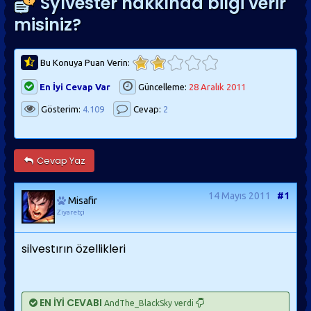
Sylvester hakkında bilgi verir
misiniz?
Bu Konuya Puan Verin:
En İyi Cevap Var
Güncelleme:
28 Aralık 2011
Gösterim:
4.109
Cevap:
2
Cevap Yaz
14 Mayıs 2011
#1
Misafir
Ziyaretçi
silvestırın özellikleri
EN İYİ CEVABI
AndThe_BlackSky verdi