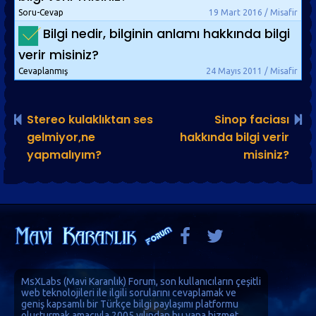
Soru-Cevap
19 Mart 2016 / Misafir
Bilgi nedir, bilginin anlamı hakkında bilgi
verir misiniz?
Cevaplanmış
24 Mayıs 2011 / Misafir
Stereo kulaklıktan ses
Sinop faciası
gelmiyor,ne
hakkında bilgi verir
yapmalıyım?
misiniz?
MsXLabs (
Mavi Karanlık
)
Forum
, son kullanıcıların çeşitli
web teknolojileri ile ilgili sorularını cevaplamak ve
geniş kapsamlı bir Türkçe bilgi paylaşımı platformu
oluşturmak amacıyla 2005 yılından bu yana hizmet