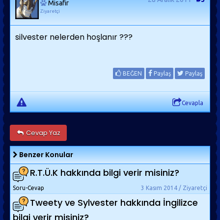
Misafir
Ziyaretçi
silvester nelerden hoşlanır ???
BEĞEN
Paylaş
Paylaş
Cevapla
Cevap Yaz
Benzer Konular
R.T.Ü.K hakkında bilgi verir misiniz?
Soru-Cevap
3 Kasım 2014 / Ziyaretçi
Tweety ve Sylvester hakkında İngilizce
bilgi verir misiniz?