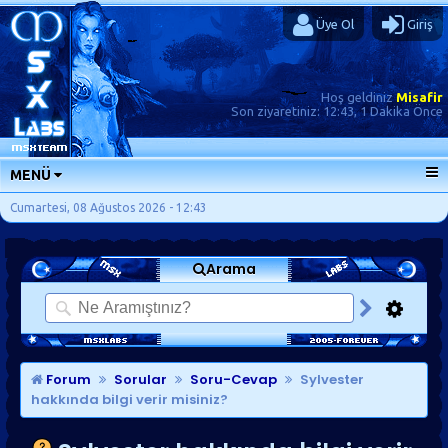
Üye Ol
Giriş
Hoş geldiniz
Misafir
Son ziyaretiniz:
12:43, 1 Dakika Önce
MENÜ
ANA SAYFA
Cumartesi, 08 Ağustos 2026 - 12:43
FORUMLAR
Arama
SORU-CEVAP
GÜNLÜKLER
SON MESAJLAR
KISAYOLLAR
Forum
Sorular
Soru-Cevap
Sylvester
hakkında bilgi verir misiniz?