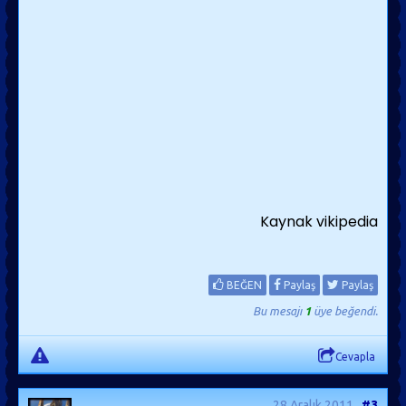
Kaynak vikipedia
BEĞEN
Paylaş
Paylaş
Bu mesajı
1
üye beğendi.
Cevapla
28 Aralık 2011
#3