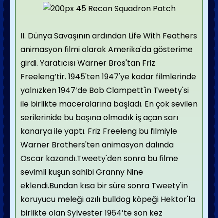
II. Dünya Savaşının ardından Life With Feathers
animasyon filmi olarak Amerika'da gösterime
girdi. Yaratıcısı Warner Bros'tan Friz
Freeleng’tir. 1945'ten 1947'ye kadar filmlerinde
yalnızken 1947’de Bob Clampett'in Tweety'si
ile birlikte maceralarına başladı. En çok sevilen
serilerinide bu başına olmadık iş açan sarı
kanarya ile yaptı. Friz Freeleng bu filmiyle
Warner Brothers'ten animasyon dalında
Oscar kazandı.Tweety'den sonra bu filme
sevimli kuşun sahibi Granny Nine
eklendi.Bundan kısa bir süre sonra Tweety'in
koruyucu meleği azılı bulldog köpeği Hektor'la
birlikte olan Sylvester 1964’te son kez