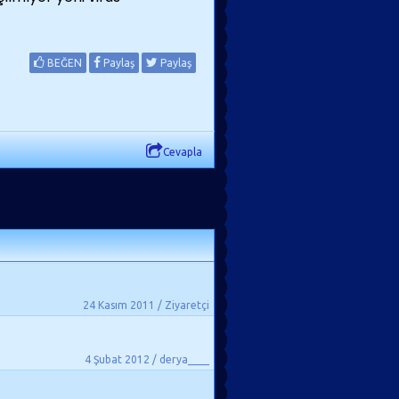
BEĞEN
Paylaş
Paylaş
Cevapla
24 Kasım 2011 / Ziyaretçi
4 Şubat 2012 / derya____