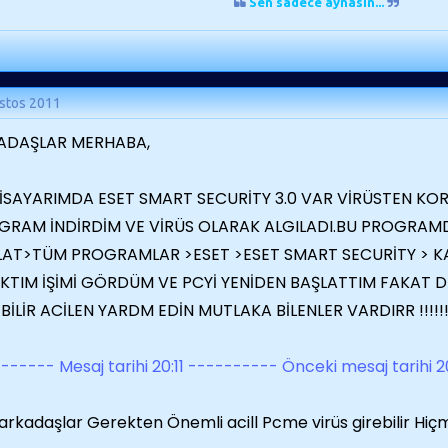
Sen sadece aynasin...
stos 2011
ADAŞLAR MERHABA,
İSAYARIMDA ESET SMART SECURİTY 3.0 VAR VİRÜSTEN KOR
GRAM İNDİRDİM VE VİRÜS OLARAK ALGILADI.BU PROGRAM
LAT>TÜM PROGRAMLAR >ESET >ESET SMART SECURİTY > KA
AKTIM İŞİMİ GÖRDÜM VE PCYİ YENİDEN BAŞLATTIM FAKAT 
BİLİR ACİLEN YARDM EDİN MUTLAKA BİLENLER VARDIRR !!!!!!!!
------ Mesaj tarihi 20:11 ---------- Önceki mesaj tarihi 
arkadaşlar Gerekten Önemli acill Pcme virüs girebilir Hi