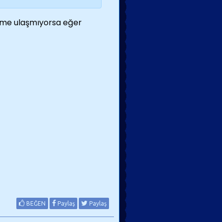
züme ulaşmıyorsa eğer
BEĞEN
Paylaş
Paylaş