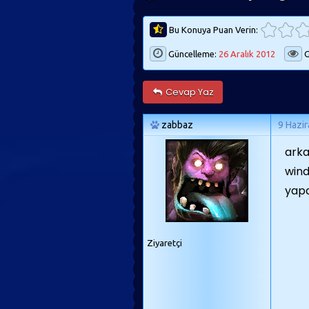
Bu Konuya Puan Verin:
Güncelleme:
26 Aralık 2012
G
Cevap Yaz
zabbaz
9 Hazi
arka
wind
yapa
Ziyaretçi