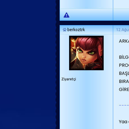
berkoztrk
12 Ağu
ARK
BİLG
PRO
BAŞ
Ziyaretçi
BIR
GİRE
----
Yaa 