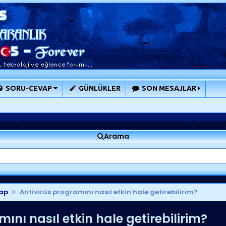
SORU-CEVAP
GÜNLÜKLER
SON MESAJLAR
Arama
ap
Antivirüs programını nasıl etkin hale getirebilirim?
ını nasıl etkin hale getirebilirim?