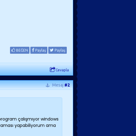
BEĞEN
Paylaş
Paylaş
Cevapla
Mesaj
#2
u program çalışmıyor windows
taraması yapabiliyorum ama