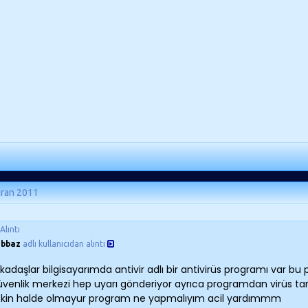
iran 2011
Alıntı
abbaz
adlı kullanıcıdan alıntı
kadaşlar bilgisayarımda antivir adlı bir antivirüs programı var b
üvenlik merkezi hep uyarı gönderiyor ayrıca programdan virüs 
tkin halde olmayur program ne yapmalıyım acil yardımmm