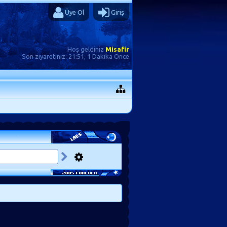
Üye Ol
Giriş
Hoş geldiniz
Misafir
Son ziyaretiniz:
21:51, 1 Dakika Önce