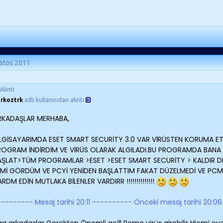
stos 2011
Alıntı
rkoztrk
adlı kullanıcıdan alıntı
RKADAŞLAR MERHABA,
İLGİSAYARIMDA ESET SMART SECURİTY 3.0 VAR VİRÜSTEN KORUMA ETKİ
ROGRAM İNDİRDİM VE VİRÜS OLARAK ALGILADI.BU PROGRAMDA BANA 
AŞLAT>TÜM PROGRAMLAR >ESET >ESET SMART SECURİTY > KALDIR DED
ŞİMİ GÖRDÜM VE PCYİ YENİDEN BAŞLATTIM FAKAT DÜZELMEDİ VE PCME 
RDM EDİN MUTLAKA BİLENLER VARDIRR !!!!!!!!!!!!!!
--------- Mesaj tarihi 20:11 ---------- Önceki mesaj tarihi 20:0