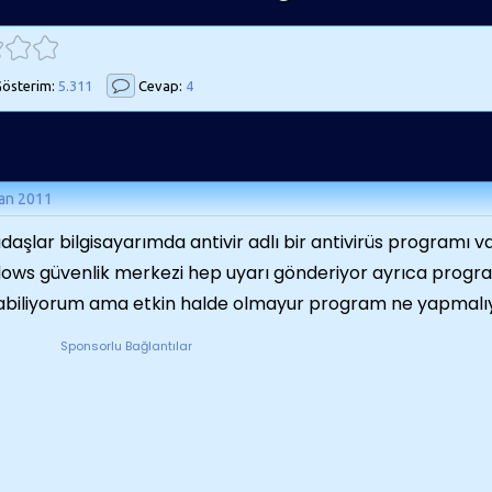
österim:
5.311
Cevap:
4
ran 2011
daşlar bilgisayarımda antivir adlı bir antivirüs programı 
ows güvenlik merkezi hep uyarı gönderiyor ayrıca progr
biliyorum ama etkin halde olmayur program ne yapmal
Sponsorlu Bağlantılar