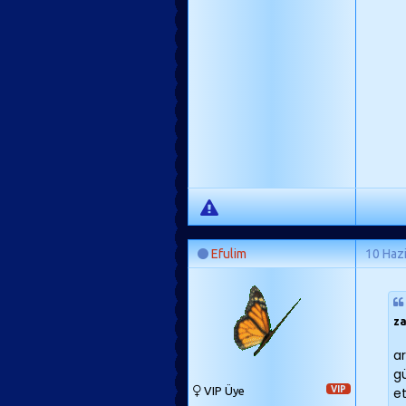
Efulim
10 Haz
z
ar
g
VIP Üye
VIP
e