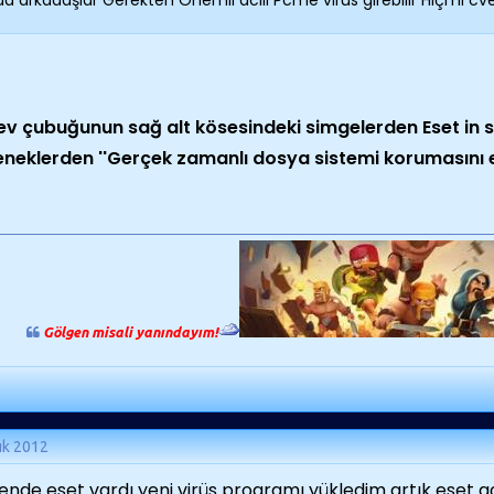
aa arkadaşlar Gerekten Önemli acill Pcme virüs girebilir Hiçmi c
v çubuğunun sağ alt kösesindeki simgelerden Eset in s
neklerden ''Gerçek zamanlı dosya sistemi korumasını et
Gölgen misali yanındayım!
ık 2012
ende eset vardı yeni virüs programı yükledim artık eset aç