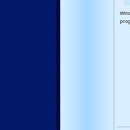
Wind
prog