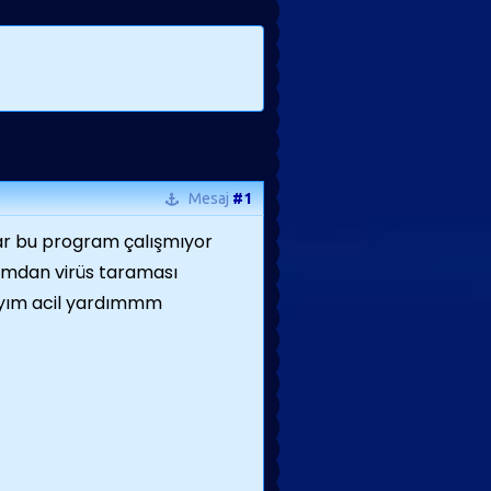
Mesaj
#1
var bu program çalışmıyor
amdan virüs taraması
ıyım acil yardımmm