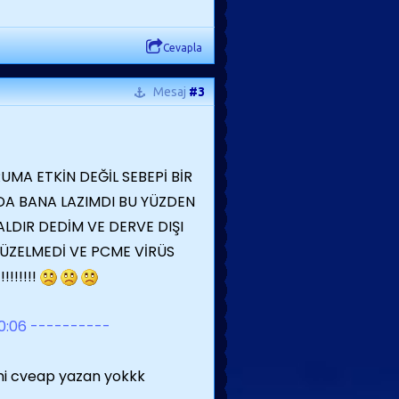
Cevapla
Mesaj
#3
UMA ETKİN DEĞİL SEBEPİ BİR
DA BANA LAZIMDI BU YÜZDEN
LDIR DEDİM VE DERVE DIŞI
DÜZELMEDİ VE PCME VİRÜS
!!!!!!
20:06 ----------
çmi cveap yazan yokkk