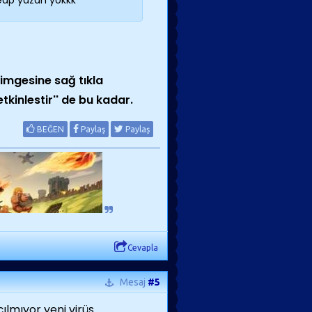
veap yazan yokkk
imgesine sağ tıkla
kinlestir'' de bu kadar.
BEĞEN
Paylaş
Paylaş
Cevapla
Mesaj
#5
ılmıyor yeni virüs