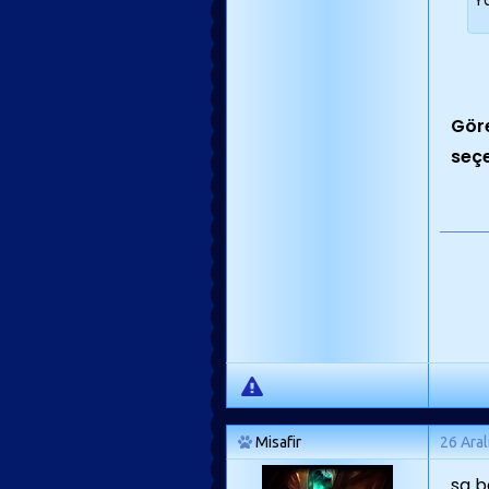
Y
Göre
seçe
Misafir
26 Aral
sa b