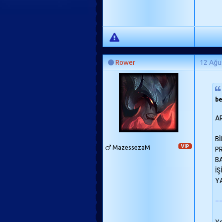
Rower
12 Ağu
be
A
B
MazessezaM
VIP
P
B
İ
YA
-