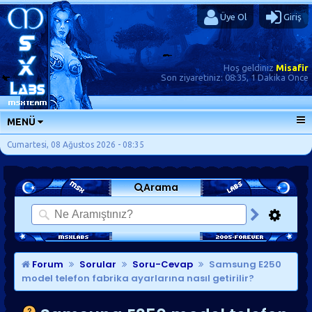
Üye Ol
Giriş
Hoş geldiniz
Misafir
Son ziyaretiniz:
08:35, 1 Dakika Önce
MENÜ
ANA SAYFA
Cumartesi, 08 Ağustos 2026 - 08:35
FORUMLAR
Arama
SORU-CEVAP
GÜNLÜKLER
SON MESAJLAR
KISAYOLLAR
Forum
Sorular
Soru-Cevap
Samsung E250
model telefon fabrika ayarlarına nasıl getirilir?