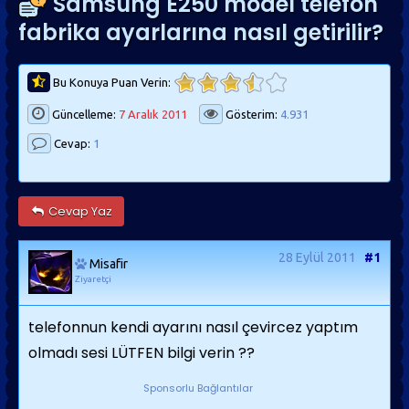
Samsung E250 model telefon
fabrika ayarlarına nasıl getirilir?
Bu Konuya Puan Verin:
Güncelleme:
7 Aralık 2011
Gösterim:
4.931
Cevap:
1
Cevap Yaz
28 Eylül 2011
#1
Misafir
Ziyaretçi
telefonnun kendi ayarını nasıl çevircez yaptım
olmadı sesi LÜTFEN bilgi verin ??
Sponsorlu Bağlantılar