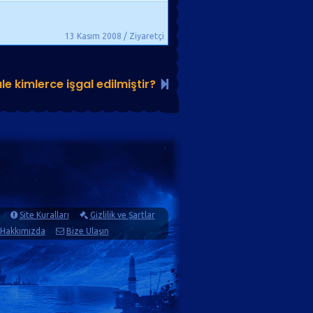
13 Kasım 2008 / Ziyaretçi
e kimlerce işgal edilmiştir?
Site Kuralları
Gizlilik ve Şartlar
Hakkımızda
Bize Ulaşın