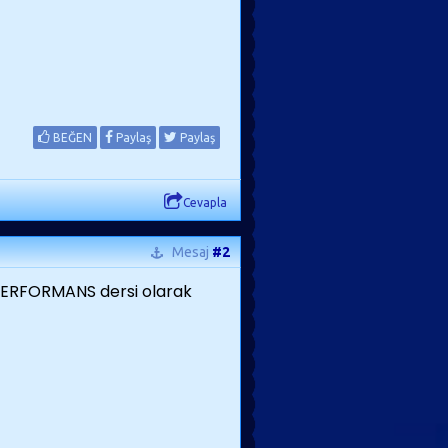
BEĞEN
Paylaş
Paylaş
Cevapla
Mesaj
#2
.PERFORMANS dersi olarak