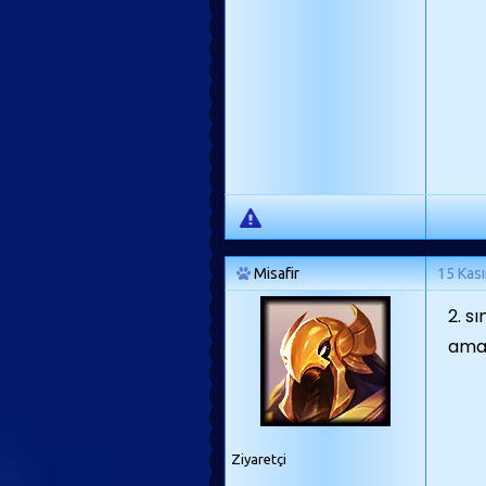
Misafir
15 Kas
2. s
ama 
Ziyaretçi