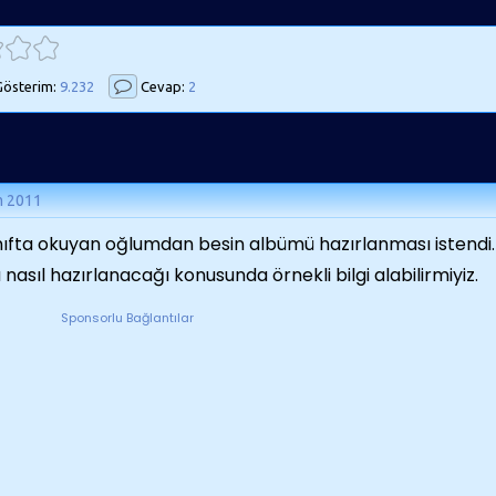
österim:
9.232
Cevap:
2
m 2011
ınıfta okuyan oğlumdan besin albümü hazırlanması istend
nasıl hazırlanacağı konusunda örnekli bilgi alabilirmiyiz.
Sponsorlu Bağlantılar