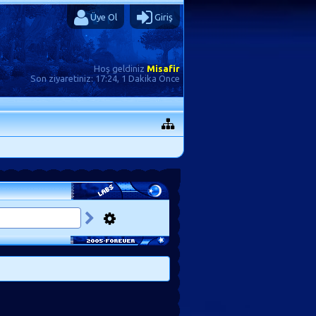
Üye Ol
Giriş
Hoş geldiniz
Misafir
Son ziyaretiniz:
17:24, 1 Dakika Önce