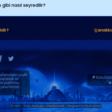
ibi nasıl seyredilir?
idir?
Çanakkal
ullanıcıların çeşitli
Konu Dizini
cevaplamak ve
ımı platformu
 yana hizmet
2005 - 2026, MsXLabs - MaviKaranlık / designed by
NeutralizeR