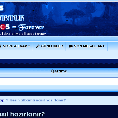
SORU-CEVAP
GÜNLÜKLER
SON MESAJLAR
Arama
ap
Besin albümü nasıl hazırlanır?
ıl hazırlanır?