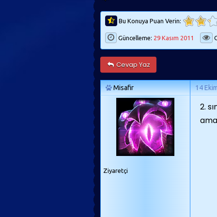
Bu Konuya Puan Verin:
Güncelleme:
29 Kasım 2011
G
Cevap Yaz
Misafir
14 Eki
2. s
ama 
Ziyaretçi