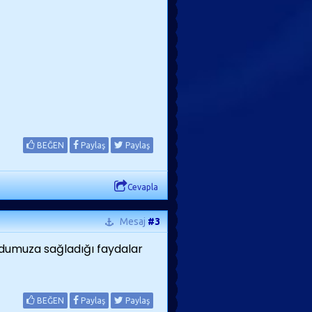
BEĞEN
Paylaş
Paylaş
Cevapla
Mesaj
#3
ücudumuza sağladığı faydalar
BEĞEN
Paylaş
Paylaş