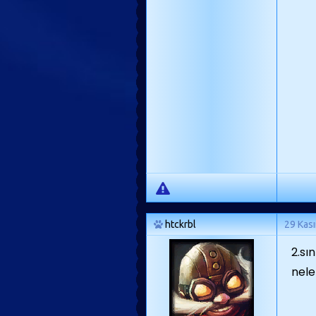
htckrbl
29 Kas
2.sı
nele