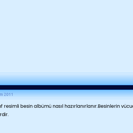
ım 2011
nıf resimli besin albümü nasıl hazırlanırlanır.Besinlerin v
rdir.