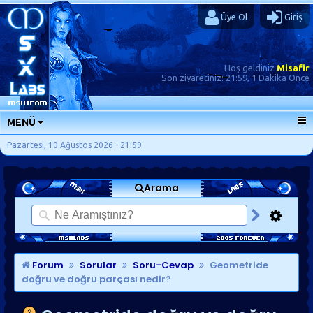
Üye Ol
Giriş
Hoş geldiniz
Misafir
Son ziyaretiniz:
21:59, 1 Dakika Önce
MENÜ
ANA SAYFA
Pazartesi, 10 Ağustos 2026 - 21:59
FORUMLAR
Arama
SORU-CEVAP
GÜNLÜKLER
SON MESAJLAR
KISAYOLLAR
Forum
Sorular
Soru-Cevap
Geometride
doğru ve doğru parçası nedir?