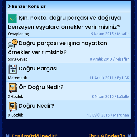
Benzer Konular
Işın, nokta, doğru parçası ve doğruya
benzeyen eşyalara örnekler verir misiniz?
Cevaplanmış
19 Kasım 2015 / Misafir
Doğru parçası ve ışına hayattan
örnekler verir misiniz?
Soru-Cevap
8 Aralık 2013 / Misafirr
Doğru Parçası
Matematik
11 Aralık 2011 / ßy HBK
Ön Doğru Nedir?
X-Sözlük
8 Nisan 2010 / LaSalle
Doğru Nedir?
X-Sözlük
15 Eylül 2015 / Martinaa
Fasıl müziği nedir?
Ebru Gündeş'in