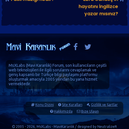
hayatını İngilizce
yazar mısınız?
MsXLabs (
Mavi Karanlık
)
Forum
, son kullanıcıların çeşitli
web teknolojileri ile ilgili sorularını cevaplamak ve
geniş kapsamlı bir Türkçe bilgi paylaşımı platformu
oluşturmak amacıyla 2005 yılından bu yana hizmet
vermektedir.
Konu Dizini
Site Kuralları
Gizlilik ve Şartlar
Hakkımızda
Bize Ulaşın
2005 - 2026, MsXLabs - MaviKaranlık / designed by
NeutralizeR