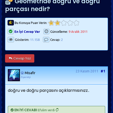
Geometride doğru ve doğru
parçası nedir?
Bu Konuya Puan Verin:
En İyi Cevap Var
Güncelleme:
9 Aralık 2011
Gösterim:
11.158
Cevap:
2
Cevap Yaz
23 Kasım 2011
#1
Misafir
Ziyaretçi
doğru ve doğru parçasını açıklarmısınızz..
EN İYİ CEVABI
Efulim verdi