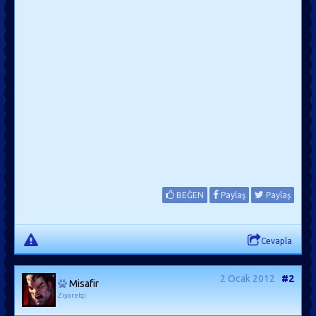
BEĞEN
Paylaş
Paylaş
Cevapla
2 Ocak 2012
#2
Misafir
Ziyaretçi