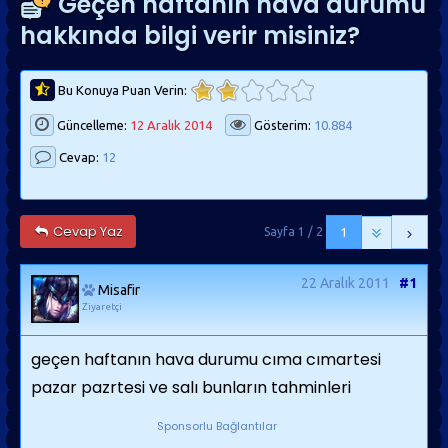
Geçen haftanın hava durumu
hakkında bilgi verir misiniz?
Bu Konuya Puan Verin:
Güncelleme:
12 Aralık 2014
Gösterim:
10.884
Cevap:
12
Cevap Yaz
Sayfa 1 / 2
1
22 Aralık 2011
#1
Misafir
Ziyaretçi
geçen haftanın hava durumu cıma cımartesi
pazar pazrtesi ve salı bunların tahminleri
Sponsorlu Bağlantılar