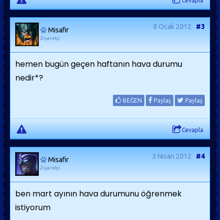
Cevapla
8 Ocak 2012
#3
Misafir
Ziyaretçi
hemen bugün geçen haftanın hava durumu
nedir*?
BEĞEN
Paylaş
Paylaş
Cevapla
3 Nisan 2012
#4
Misafir
Ziyaretçi
ben mart ayının hava durumunu öğrenmek
istiyorum