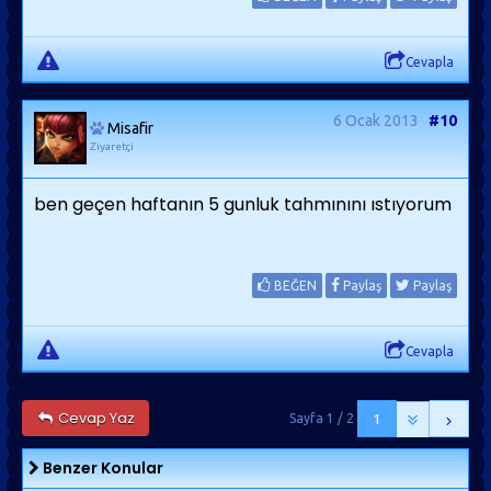
Cevapla
6 Ocak 2013
#10
Misafir
Ziyaretçi
ben geçen haftanın 5 gunluk tahmınını ıstıyorum
BEĞEN
Paylaş
Paylaş
Cevapla
Cevap Yaz
Sayfa 1 / 2
1
Benzer Konular