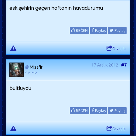
eskişehirin geçen haftanın havadurumu
BEĞEN
Paylaş
Paylaş
Cevapla
17 Aralık 2012
#7
Misafir
Ziyaretçi
bultluydu
BEĞEN
Paylaş
Paylaş
Cevapla