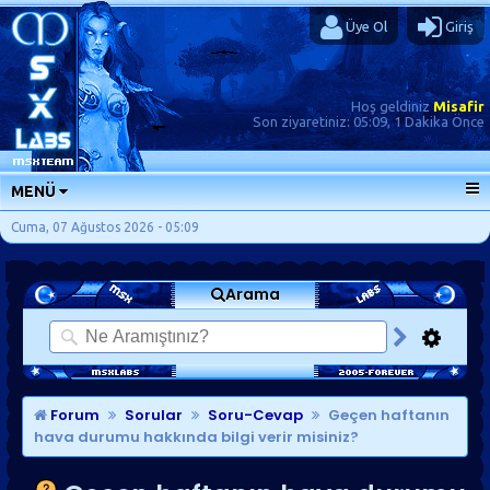
Üye Ol
Giriş
Hoş geldiniz
Misafir
Son ziyaretiniz:
05:09, 1 Dakika Önce
MENÜ
ANA SAYFA
Cuma, 07 Ağustos 2026 - 05:09
FORUMLAR
Arama
SORU-CEVAP
GÜNLÜKLER
SON MESAJLAR
KISAYOLLAR
Forum
Sorular
Soru-Cevap
Geçen haftanın
hava durumu hakkında bilgi verir misiniz?