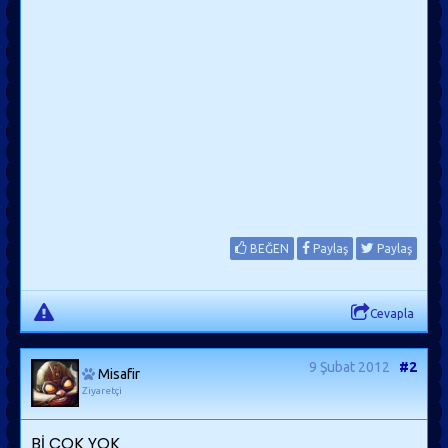
BEĞEN
Paylaş
Paylaş
Cevapla
9 Şubat 2012
#2
Misafir
Ziyaretçi
Bİ COK YOK