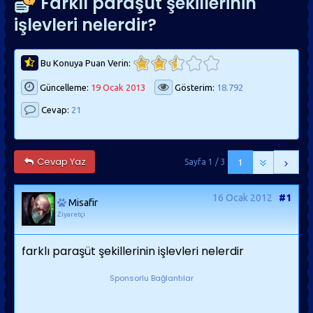
Farklı paraşüt şekillerinin
işlevleri nelerdir?
Bu Konuya Puan Verin:
Güncelleme:
19 Ocak 2013
Gösterim:
18.792
Cevap:
21
Cevap Yaz
Sayfa 1 / 3
1
16 Ocak 2012
#1
Misafir
Ziyaretçi
farklı paraşüt şekillerinin işlevleri nelerdir
Sponsorlu Bağlantılar