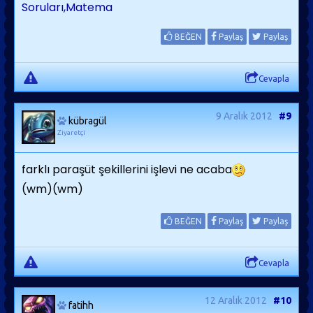
Soruları,Matema
BEĞEN
Paylaş
Paylaş
Cevapla
9 Aralık 2012
#9
kübragül
Ziyaretçi
farklı paraşüt şekillerini işlevi ne acaba
(wm)(wm)
BEĞEN
Paylaş
Paylaş
Cevapla
12 Aralık 2012
#10
fatihh