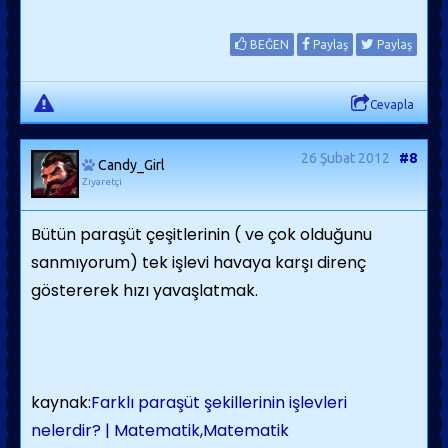
BEĞEN
Paylaş
Paylaş
Cevapla
26 Şubat 2012
#8
Candy_Girl
Ziyaretçi
Bütün paraşüt çeşitlerinin ( ve çok olduğunu
sanmıyorum) tek işlevi havaya karşı direnç
göstererek hızı yavaşlatmak.
kaynak:
Farklı paraşüt şekillerinin işlevleri
nelerdir? | Matematik,Matematik