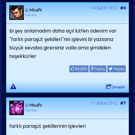
14 Şubat 2012
#6
Misafir
Ziyaretçi
bi şey anlamadım daha açıl lütfen ödevim var
''farklı paraşüt şekilleri''nin işlevini bi yazsanız
büyük sevaba girersiniz valla ama şimdiden
teşekkürler
BEĞEN
Paylaş
Paylaş
Cevapla
17 Şubat 2012
#7
Misafir
Ziyaretçi
farklı paraşüt şekillerinin işlevleri