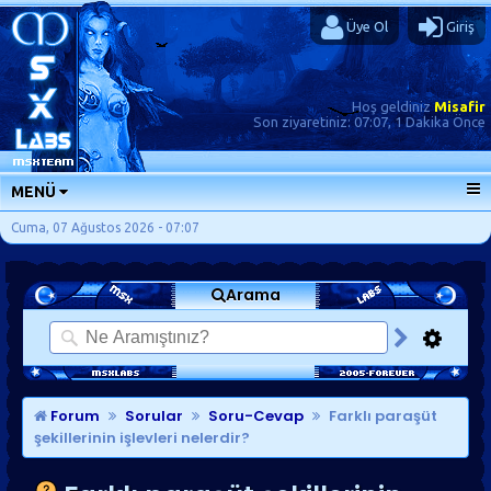
Üye Ol
Giriş
Hoş geldiniz
Misafir
Son ziyaretiniz:
07:07, 1 Dakika Önce
MENÜ
ANA SAYFA
Cuma, 07 Ağustos 2026 - 07:07
FORUMLAR
Arama
SORU-CEVAP
GÜNLÜKLER
SON MESAJLAR
KISAYOLLAR
Forum
Sorular
Soru-Cevap
Farklı paraşüt
şekillerinin işlevleri nelerdir?