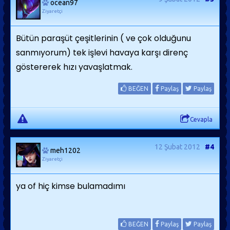
ocean97
Ziyaretçi
Bütün paraşüt çeşitlerinin ( ve çok olduğunu
sanmıyorum) tek işlevi havaya karşı direnç
göstererek hızı yavaşlatmak.
BEĞEN
Paylaş
Paylaş
Cevapla
12 Şubat 2012
#4
meh1202
Ziyaretçi
ya of hiç kimse bulamadımı
BEĞEN
Paylaş
Paylaş