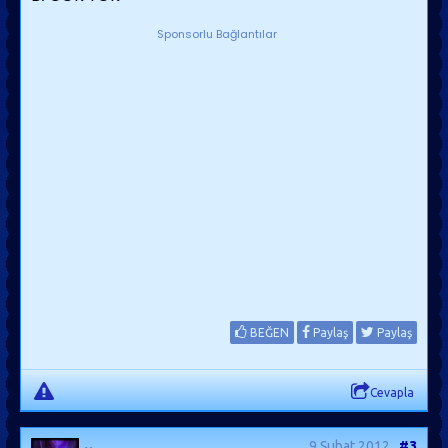
Sponsorlu Bağlantılar
BEĞEN
Paylaş
Paylaş
Cevapla
9 Şubat 2012
#3