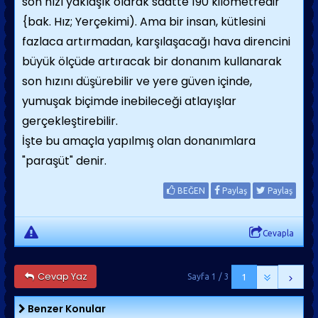
son hızı yaklaşık olarak saatte 190 kilometredir
{bak. Hız; Yerçekimi). Ama bir insan, kütlesini
fazlaca artırmadan, karşılaşacağı hava direncini
büyük ölçüde artıracak bir donanım kullanarak
son hızını düşürebilir ve yere güven içinde,
yumuşak biçimde inebileceği atlayışlar
gerçekleştirebilir.
İşte bu amaçla yapılmış olan donanımlara
"paraşüt" denir.
BEĞEN
Paylaş
Paylaş
Cevapla
Cevap Yaz
Sayfa 1 / 3
1
Benzer Konular