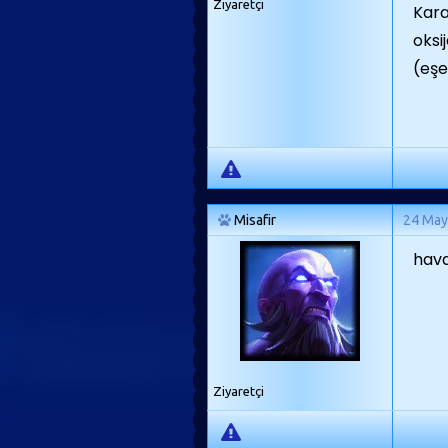
Ziyaretçi
Kara
oksi
(eşek
Misafir
24 May
hava
Ziyaretçi