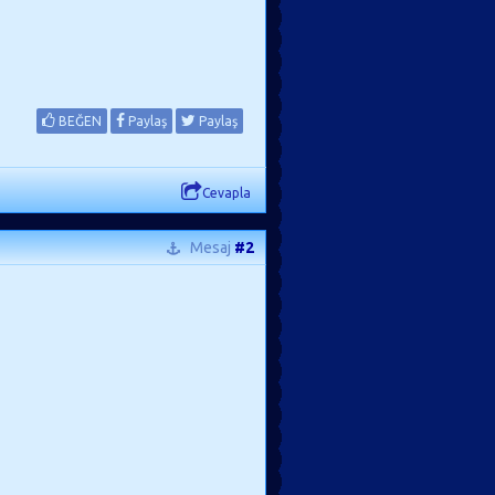
BEĞEN
Paylaş
Paylaş
Cevapla
Mesaj
#2