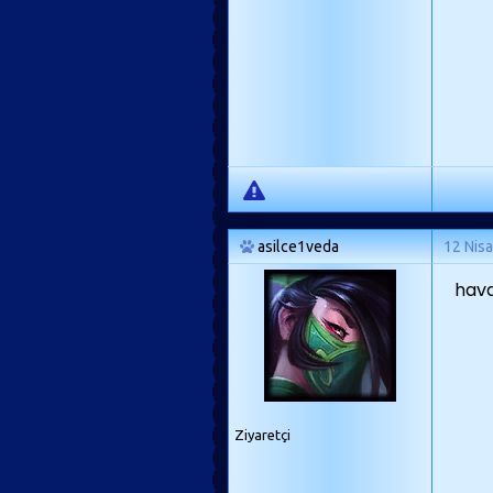
asilce1veda
12 Nis
hava
Ziyaretçi