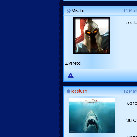
Misafir
11 Mar
örde
Ziyaretçi
iceslush
12 Mar
Kara
Su C