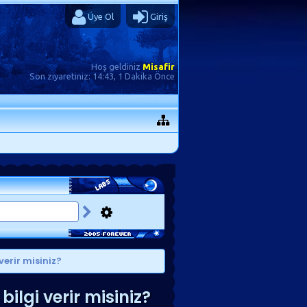
Üye Ol
Giriş
Hoş geldiniz
Misafir
Son ziyaretiniz:
14:43, 1 Dakika Önce
erir misiniz?
lgi verir misiniz?