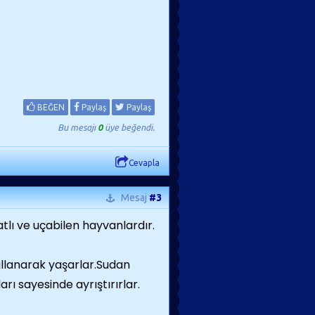
BEĞEN
Paylaş
Paylaş
Bu mesajı
0
üye beğendi.
Cevapla
Mesaj
#3
tlı ve uçabilen hayvanlardır.
ullanarak yaşarlar.Sudan
ı sayesinde ayrıştırırlar.