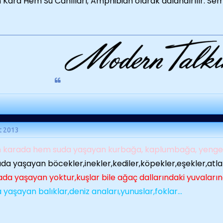
Kara Hem Su Canlıları; Amphibian olarak adlandırılır. Se
t 2013
karada hem suda yaşayan kurbağa, kaplumbağa, yengeç, 
da yaşayan böcekler,inekler,kediler,köpekler,eşekler,atlar.
da yaşayan yoktur,kuşlar bile ağaç dallarındaki yuvalarınd
 yaşayan balıklar,deniz anaları,yunuslar,foklar...