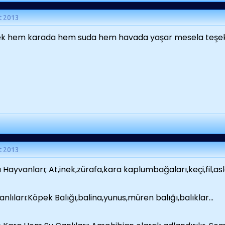
t 2013
k hem karada hem suda hem havada yaşar mesela teşekk
t 2013
 Hayvanları; At,inek,zürafa,kara kaplumbağaları,keçi,fil,asla
anlıları:Köpek Balığı,balina,yunus,müren balığı,balıklar...