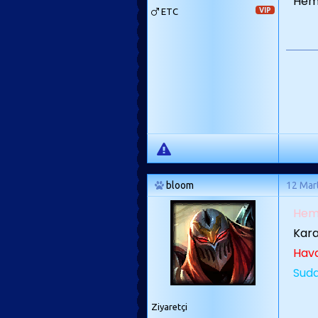
Hem 
ETC
VIP
bloom
12 Mar
Hem 
Kara
Hava
Suda
Ziyaretçi