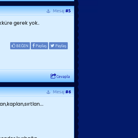
Mesaj
#5
üre gerek yok..
BEĞEN
Paylaş
Paylaş
Cevapla
Mesaj
#6
n,kaplan,sırtlan....