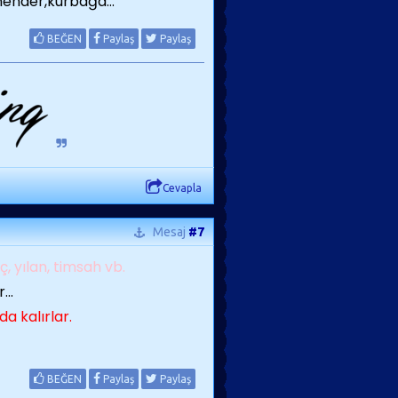
mender,kurbağa...
BEĞEN
Paylaş
Paylaş
Cevapla
Mesaj
#7
yılan, timsah vb.
..
a kalırlar.
BEĞEN
Paylaş
Paylaş