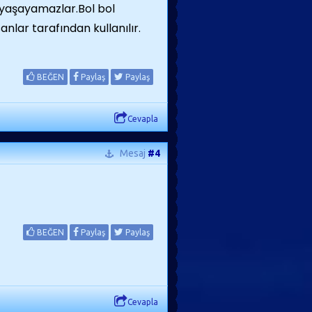
a yaşayamazlar.Bol bol
anlar tarafından kullanılır.
BEĞEN
Paylaş
Paylaş
Cevapla
Mesaj
#4
BEĞEN
Paylaş
Paylaş
Cevapla