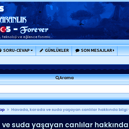
SORU-CEVAP
GÜNLÜKLER
SON MESAJLAR
Arama
ap
Havada, karada ve suda yaşayan canlılar hakkında bilgi v
e suda yaşayan canlılar hakkında bi