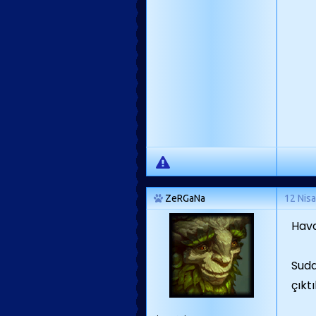
ZeRGaNa
12 Nis
Hava
Suda
çıkt