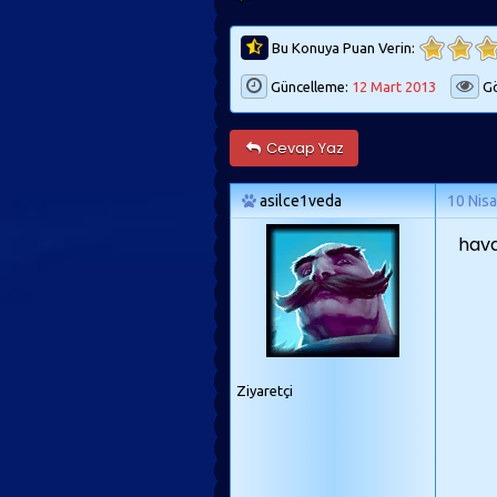
Bu Konuya Puan Verin:
Güncelleme:
12 Mart 2013
Gö
Cevap Yaz
asilce1veda
10 Nis
hava
Ziyaretçi