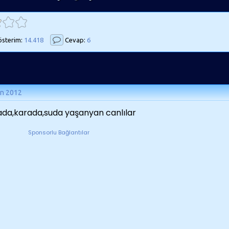
sterim:
14.418
Cevap:
6
an 2012
da,karada,suda yaşanyan canlılar
Sponsorlu Bağlantılar