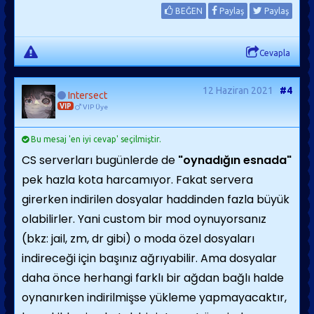
BEĞEN
Paylaş
Paylaş
Cevapla
12 Haziran 2021
#4
Intersect
VIP
VIP Üye
Bu mesaj 'en iyi cevap' seçilmiştir.
CS serverları bugünlerde de
"oynadığın esnada"
pek hazla kota harcamıyor. Fakat servera
girerken indirilen dosyalar haddinden fazla büyük
olabilirler. Yani custom bir mod oynuyorsanız
(bkz: jail, zm, dr gibi) o moda özel dosyaları
indireceği için başınız ağrıyabilir. Ama dosyalar
daha önce herhangi farklı bir ağdan bağlı halde
oynanırken indirilmişse yükleme yapmayacaktır,