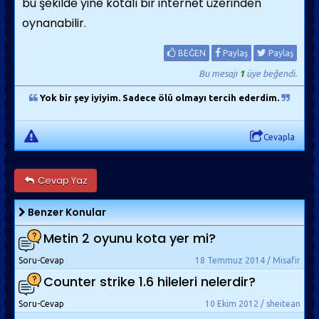
bu şekilde yine kotalı bir internet üzerinden
oynanabilir.
BEĞEN
Paylaş
Paylaş
Bu mesajı
1
üye beğendi.
Yok bir şey iyiyim. Sadece ölü olmayı tercih ederdim.
Cevapla
Cevap Yaz
Benzer Konular
Metin 2 oyunu kota yer mi?
Soru-Cevap
18 Temmuz 2014 / Misafir
Counter strike 1.6 hileleri nelerdir?
Soru-Cevap
10 Ekim 2012 / sheitean