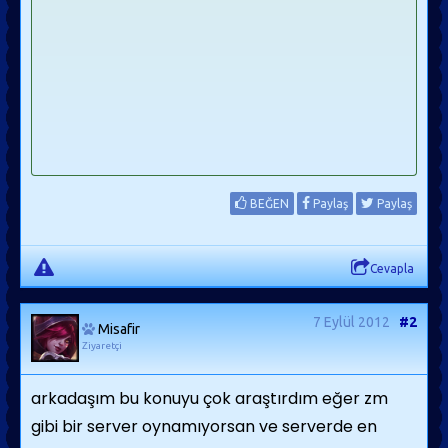
BEĞEN
Paylaş
Paylaş
Cevapla
7 Eylül 2012
#2
Misafir
Ziyaretçi
arkadaşım bu konuyu çok araştırdım eğer zm
gibi bir server oynamıyorsan ve serverde en