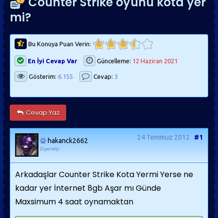
Counter Strike oyunu kota yer
mi?
Bu Konuya Puan Verin:
En İyi Cevap Var
Güncelleme:
12 Haziran 2021
Gösterim:
6.155
Cevap:
3
Cevap Yaz
24 Temmuz 2012
#1
hakanck2662
Ziyaretçi
Arkadaşlar Counter Strike Kota Yermi Yerse ne
kadar yer İnternet 8gb Aşar mı Günde
Maxsimum 4 saat oynamaktan