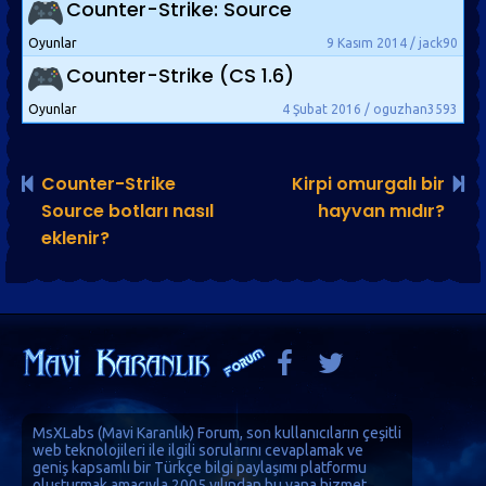
Counter-Strike: Source
Oyunlar
9 Kasım 2014 / jack90
Counter-Strike (CS 1.6)
Oyunlar
4 Şubat 2016 / oguzhan3593
Counter-Strike
Kirpi omurgalı bir
Source botları nasıl
hayvan mıdır?
eklenir?
MsXLabs (
Mavi Karanlık
)
Forum
, son kullanıcıların çeşitli
web teknolojileri ile ilgili sorularını cevaplamak ve
geniş kapsamlı bir Türkçe bilgi paylaşımı platformu
oluşturmak amacıyla 2005 yılından bu yana hizmet