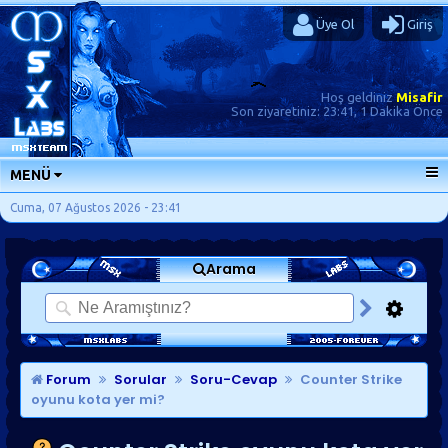
Üye Ol
Giriş
Hoş geldiniz
Misafir
Son ziyaretiniz:
23:41, 1 Dakika Önce
MENÜ
ANA SAYFA
Cuma, 07 Ağustos 2026 - 23:41
FORUMLAR
Arama
SORU-CEVAP
GÜNLÜKLER
SON MESAJLAR
KISAYOLLAR
Forum
Sorular
Soru-Cevap
Counter Strike
oyunu kota yer mi?