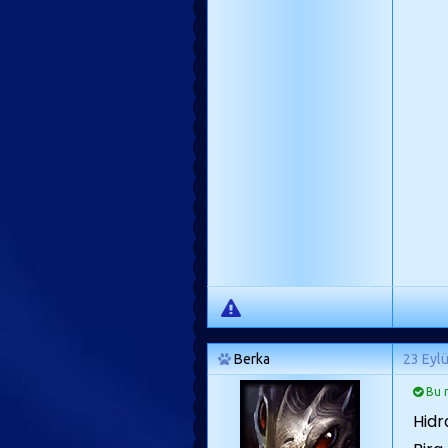
Berka
23 Eyl
Bu m
Hidr