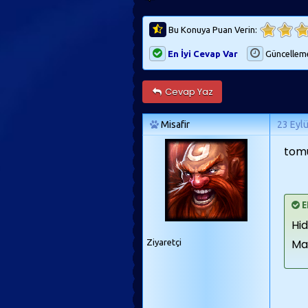
Bu Konuya Puan Verin:
En İyi Cevap Var
Güncellem
Cevap Yaz
Misafir
23 Eyl
tomu
E
Hid
Ma
Ziyaretçi