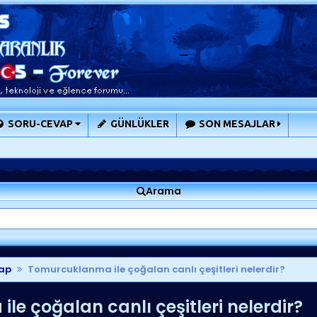
SORU-CEVAP
GÜNLÜKLER
SON MESAJLAR
Arama
ap
Tomurcuklanma ile çoğalan canlı çeşitleri nelerdir?
e çoğalan canlı çeşitleri nelerdir?