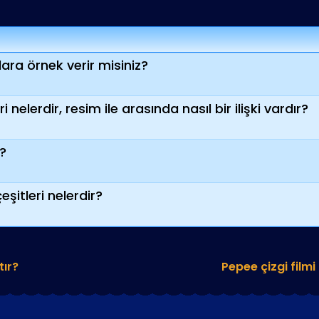
lara örnek verir misiniz?
i nelerdir, resim ile arasında nasıl bir ilişki vardır?
?
eşitleri nelerdir?
tır?
Pepee çizgi filmi