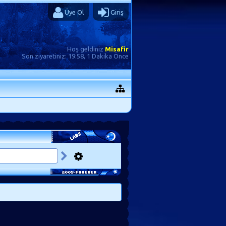
Üye Ol
Giriş
Hoş geldiniz
Misafir
Son ziyaretiniz:
19:58, 1 Dakika Önce