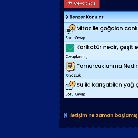
Cevap Yaz
Benzer Konular
Mitoz ile çoğalan canlı
Soru-Cevap
Karikatür nedir, çeşitler
Cevaplanmış
Tomurcuklanma Nedir
X-Sözlük
Su ile karışabilen yağ ç
Soru-Cevap
İletişim ne zaman başlamış