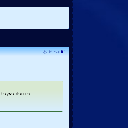
Mesaj
#1
 hayvanları ile