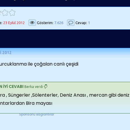
e:
23 Eylül 2012
Gösterim:
7.626
Cevap:
1
ül 2012
rcuklanma ile çoğalan canlı çeşidi
N İYİ CEVABI
Berka verdi
ra , Süngerler ,Sölenterler, Deniz Anası , mercan gibi deniz
ntarlardan Bira mayası
Sponsorlu Baglantilar