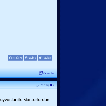
BEĞEN
Paylaş
Paylaş
Cevapla
Mesaj
#2
 hayvanları ile Mantarlardan