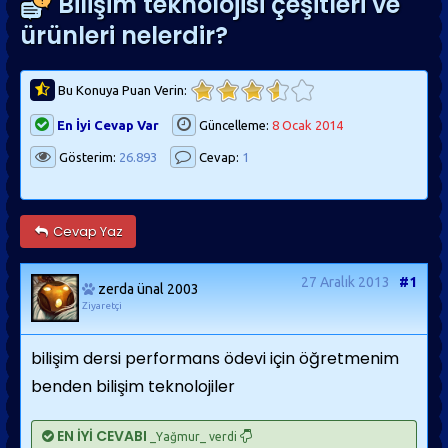
Bilişim teknolojisi çeşitleri ve
ürünleri nelerdir?
Bu Konuya Puan Verin:
En İyi Cevap Var
Güncelleme:
8 Ocak 2014
Gösterim:
26.893
Cevap:
1
Cevap Yaz
27 Aralık 2013
#1
zerda ünal 2003
Ziyaretçi
bilişim dersi performans ödevi için öğretmenim
benden bilişim teknolojiler
EN İYİ CEVABI
_Yağmur_ verdi