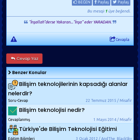
BEĞEN
Paylaş
Paylaş
Bu mesajı
1
üye beğendi.
"İnşallah"derse Yakaran..."İnşa" eder YARADAN.
Cevapla
Cevap Yaz
Benzer Konular
Bilişim teknolojilerinin kapsadığı alanlar
nelerdir?
Soru-Cevap
22 Temmuz 2015 / Misafir
Bilişim teknolojisi nedir?
Cevaplanmış
1 Mayıs 2014 / Misafir
Türkiye'de Bilişim Teknolojisi Eğitimi
Eğitim Bilimleri
3 Ocak 2012 / AndThe_BlackSky