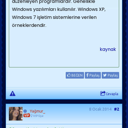
düzenleyen programlardır. Genellikle
Windows yazılımları kullanılır. Windows XP,
Windows 7 işletim sistemlerine verilen
örneklerdendir.
kaynak
BEĞEN
Paylaş
Paylaş
Cevapla
8 Ocak 2014
#2
_Yağmur_
VIP
VIP Üye