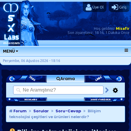
Üye Ol
Giriş
Hoş geldiniz
Misafir
Son ziyaretiniz:
18:16, 1 Dakika Önce
MENÜ
ANA SAYFA
Perşembe, 06 Ağustos 2026 - 18:16
FORUMLAR
Arama
SORU-CEVAP
GÜNLÜKLER
SON MESAJLAR
KISAYOLLAR
Forum
Sorular
Soru-Cevap
Bilişim
teknolojisi çeşitleri ve ürünleri nelerdir?