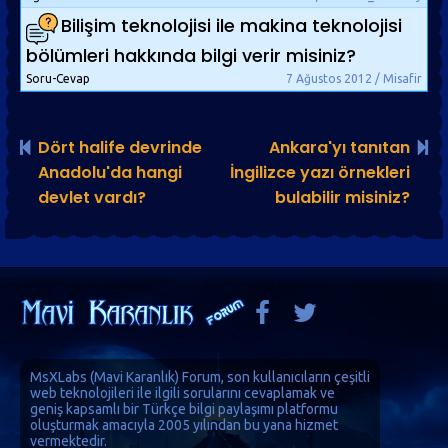
Bilişim teknolojisi ile makina teknolojisi
bölümleri hakkında bilgi verir misiniz?
Soru-Cevap
7 Ağustos 2012 / Misafir
Dört halife devrinde
Ankara'yı tanıtan
Anadolu'da hangi
İngilizce yazı örnekleri
devlet vardı?
bulabilir misiniz?
MsXLabs (
Mavi Karanlık
)
Forum
, son kullanıcıların çeşitli
web teknolojileri ile ilgili sorularını cevaplamak ve
geniş kapsamlı bir Türkçe bilgi paylaşımı platformu
oluşturmak amacıyla 2005 yılından bu yana hizmet
vermektedir.