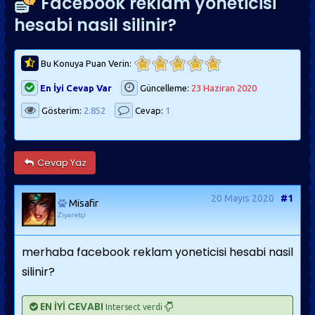
Facebook reklam yoneticisi
hesabi nasil silinir?
Bu Konuya Puan Verin:
En İyi Cevap Var
Güncelleme:
23 Haziran 2020
Gösterim:
2.852
Cevap:
1
Cevap Yaz
20 Mayıs 2020
#1
Misafir
Ziyaretçi
merhaba facebook reklam yoneticisi hesabi nasil
silinir?
EN İYİ CEVABI
Intersect verdi