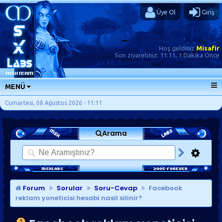
Üye Ol
Giriş
Hoş geldiniz
Misafir
Son ziyaretiniz:
11:11, 1 Dakika Önce
MENÜ
ANA SAYFA
Cumartesi, 08 Ağustos 2026 - 11:11
FORUMLAR
Arama
SORU-CEVAP
GÜNLÜKLER
SON MESAJLAR
KISAYOLLAR
Forum
Sorular
Soru-Cevap
Facebook
reklam yoneticisi hesabi nasil silinir?