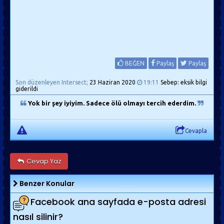
BEĞEN
Paylaş
Paylaş
Son düzenleyen Intersect;
23 Haziran 2020
19:11
Sebep: eksik bilgi
giderildi
Yok bir şey iyiyim. Sadece ölü olmayı tercih ederdim.
Cevapla
Cevap Yaz
Benzer Konular
Facebook ana sayfada e-posta adresi
nasıl silinir?