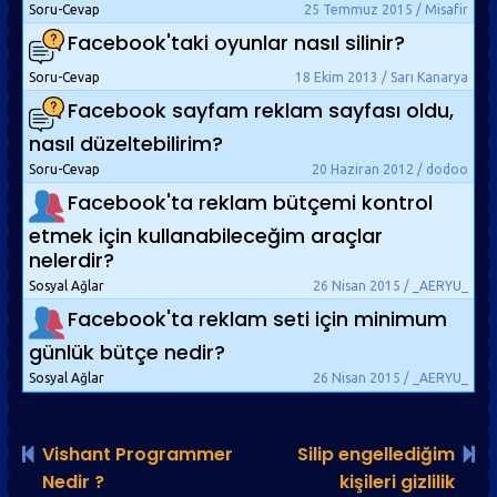
Soru-Cevap
25 Temmuz 2015 / Misafir
Facebook'taki oyunlar nasıl silinir?
Soru-Cevap
18 Ekim 2013 / Sarı Kanarya
Facebook sayfam reklam sayfası oldu,
nasıl düzeltebilirim?
Soru-Cevap
20 Haziran 2012 / dodoo
Facebook'ta reklam bütçemi kontrol
etmek için kullanabileceğim araçlar
nelerdir?
Sosyal Ağlar
26 Nisan 2015 / _AERYU_
Facebook'ta reklam seti için minimum
günlük bütçe nedir?
Sosyal Ağlar
26 Nisan 2015 / _AERYU_
Vishant Programmer
Silip engellediğim
Nedir ?
kişileri gizlilik