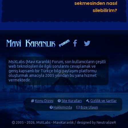
sekmesinden nasıl
silebilirim?
MsXLabs (
Mavi Karanlık
)
Forum
, son kullanıcıların çeşitli
web teknolojileri ile ilgili sorularını cevaplamak ve
geniş kapsamlı bir Türkçe bilgi paylaşımı platformu
oluşturmak amacıyla 2005 yılından bu yana hizmet
vermektedir.
Konu Dizini
Site Kuralları
Gizlilik ve Şartlar
Hakkımızda
Bize Ulaşın
2005 - 2026, MsXLabs - MaviKaranlık / designed by
NeutralizeR