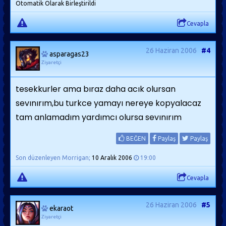
Otomatik Olarak Birleştirildi
Cevapla
26 Haziran 2006
#4
asparagas23
Ziyaretçi
tesekkurler ama bıraz daha acık olursan
sevınırım,bu turkce yamayı nereye kopyalacaz
tam anlamadım yardımcı olursa sevınırım
BEĞEN
Paylaş
Paylaş
Son düzenleyen Morrigan;
10 Aralık 2006
19:00
Cevapla
26 Haziran 2006
#5
ekaraot
Ziyaretçi