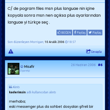
C/ de pogram files msn plus languae nin içine
kopyala sonra msn nen açıksa plus ayarlarından
languae yi türkçe seç .
BEĞEN
Paylaş
Paylaş
Son düzenleyen Morrigan;
10 Aralık 2006
18:57
Cevapla
26 Haziran 2006
#6
Misafir
Ziyaretçi
Alıntı
kaderimsin
adlı kullanıcıdan alıntı
merhaba;
eski messenger plus da sohbet dosyaları şifreli bir