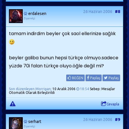
26 Haziran 2006
#8
erdalesen
Ziyaretçi
tamam indirdim beyler çok saol ellerinize sağlık
beyler galiba bunun hepsi türkçe olmuyo.sadece
yüzde 70i falan türkçe oluyo.öğle değil mi?
BEĞEN
Paylaş
Paylaş
Son düzenleyen Morrigan;
10 Aralık 2006
18:54
Sebep: Mesajlar
Otomatik Olarak Birleştirildi
Cevapla
26 Haziran 2006
#9
serhart
Ziyaretçi