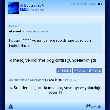
26 Haziran 2006
#7
NeutralizeR
ADM
Webmaster
Alıntı
ekaraot
adlı kullanıcıdan alıntı
hocam ***** yazan yerlere rapidshare yazarsan
indirebilirsin
İlk mesaj ve indirme bağlantısı güncellenmiştir.
BEĞEN
Paylaş
Paylaş
Son düzenleyen Morrigan;
10 Aralık 2006
18:55
Son derece gururlu insanlar, susmayı ve yalnızlığı
sever.
Cevapla