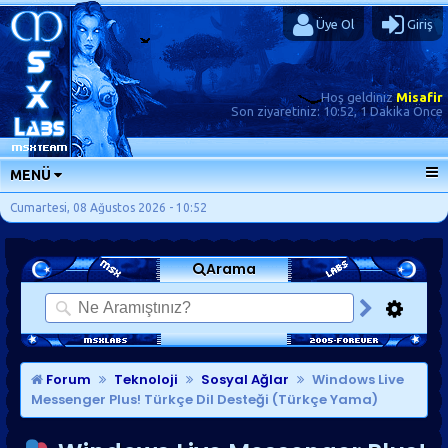
Üye Ol
Giriş
Hoş geldiniz
Misafir
Son ziyaretiniz:
10:52, 1 Dakika Önce
MENÜ
ANA SAYFA
Cumartesi, 08 Ağustos 2026 - 10:52
FORUMLAR
Arama
SORU-CEVAP
GÜNLÜKLER
SON MESAJLAR
KISAYOLLAR
Forum
Teknoloji
Sosyal Ağlar
Windows Live
Messenger Plus! Türkçe Dil Desteği (Türkçe Yama)