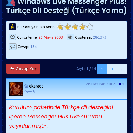
Windows Live Messenger Plus!
Türkçe Dil Desteği (Türkçe Yama)
Bu Konuya Puan Verin:
Güncelleme:
25 Mayıs 2008
Gösterim:
286.373
Cevap:
134
Cevap Yaz
Sayfa 1 / 14
1
26 Haziran 2006
#1
ekaraot
Ziyaretçi
Kurulum paketinde Türkçe dil desteğini
içeren Messenger Plus Live sürümü
yayınlanmıştır: