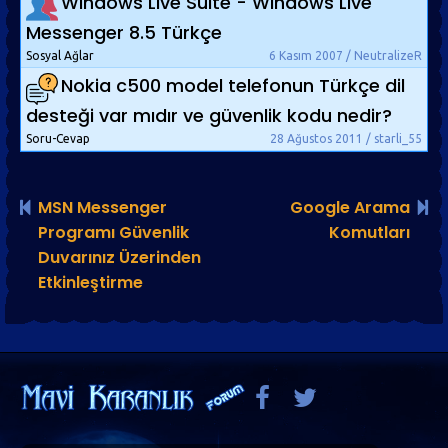
Windows Live Suite - Windows Live
Messenger 8.5 Türkçe
Sosyal Ağlar
6 Kasım 2007 / NeutralizeR
Nokia c500 model telefonun Türkçe dil
desteği var mıdır ve güvenlik kodu nedir?
Soru-Cevap
28 Ağustos 2011 / starli_55
MSN Messenger
Google Arama
Programı Güvenlik
Komutları
Duvarınız Üzerinden
Etkinleştirme