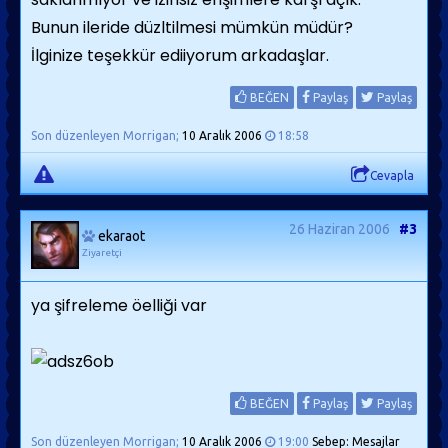
Bunun ileride düzltilmesi mümkün müdür?
İlginize teşekkür ediiyorum arkadaşlar.
BEĞEN
Paylaş
Paylaş
Son düzenleyen Morrigan;
10 Aralık 2006
18:58
Cevapla
26 Haziran 2006
#3
ekaraot
Ziyaretçi
ya şifreleme öelliği var
BEĞEN
Paylaş
Paylaş
Son düzenleyen Morrigan;
10 Aralık 2006
19:00
Sebep: Mesajlar