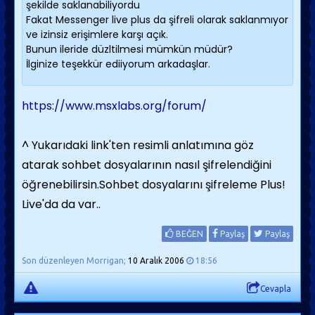
şekilde saklanabiliyordu
Fakat Messenger live plus da şifreli olarak saklanmıyor
ve izinsiz erişimlere karşı açık.
Bunun ileride düzltilmesi mümkün müdür?
İlginize teşekkür ediiyorum arkadaşlar.
https://www.msxlabs.org/forum/
^ Yukarıdaki link'ten resimli anlatımına göz
atarak sohbet dosyalarının nasıl şifrelendiğini
öğrenebilirsin.Sohbet dosyalarını şifreleme Plus!
Live'da da var..
BEĞEN
Paylaş
Paylaş
Son düzenleyen Morrigan;
10 Aralık 2006
18:56
Cevapla