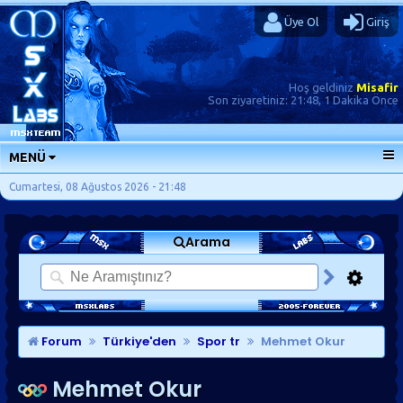
Üye Ol
Giriş
Hoş geldiniz
Misafir
Son ziyaretiniz:
21:48, 1 Dakika Önce
MENÜ
ANA SAYFA
Cumartesi, 08 Ağustos 2026 - 21:48
FORUMLAR
Arama
SORU-CEVAP
GÜNLÜKLER
SON MESAJLAR
KISAYOLLAR
Forum
Türkiye'den
Spor tr
Mehmet Okur
Mehmet Okur