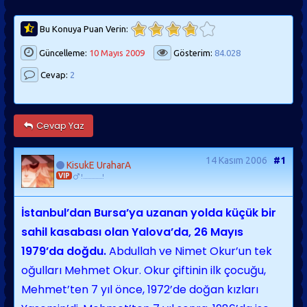
Bu Konuya Puan Verin:
Güncelleme:
10 Mayıs 2009
Gösterim:
84.028
Cevap:
2
Cevap Yaz
14 Kasım 2006
#1
KisukE UraharA
VIP
!..............!
İstanbul’dan Bursa’ya uzanan yolda küçük bir
sahil kasabası olan Yalova’da, 26 Mayıs
1979’da doğdu.
Abdullah ve Nimet Okur’un tek
oğulları Mehmet Okur. Okur çiftinin ilk çocuğu,
Mehmet’ten 7 yıl önce, 1972’de doğan kızları