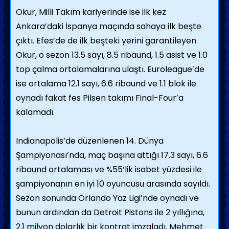
Okur, Milli Takım kariyerinde ise ilk kez
Ankara’daki İspanya maçında sahaya ilk beşte
çıktı. Efes’de de ilk beşteki yerini garantileyen
Okur, o sezon 13.5 sayı, 8.5 ribaund, 1.5 asist ve 1.0
top çalma ortalamalarına ulaştı. Euroleague’de
ise ortalama 12.1 sayı, 6.6 ribaund ve 1.1 blok ile
oynadı fakat fes Pilsen takımı Final-Four’a
kalamadı.
Indianapolis’de düzenlenen 14. Dünya
Şampiyonası’nda, maç başına attığı 17.3 sayı, 6.6
ribaund ortalaması ve %55’lik isabet yüzdesi ile
şampiyonanın en iyi 10 oyuncusu arasında sayıldı.
Sezon sonunda Orlando Yaz Ligi’nde oynadı ve
bunun ardından da Detroit Pistons ile 2 yıllığına,
2.1 milyon dolarlık bir kontrat imzaladı. Mehmet