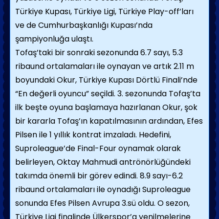
Türkiye Kupası, Türkiye Ligi, Türkiye Play-off’ları
ve de Cumhurbaşkanlığı Kupası’nda
şampiyonluğa ulaştı.
Tofaş’taki bir sonraki sezonunda 6.7 sayı, 5.3
ribaund ortalamaları ile oynayan ve artık 2.11 m
boyundaki Okur, Türkiye Kupası Dörtlü Finali’nde
“En değerli oyuncu” seçildi. 3. sezonunda Tofaş’ta
ilk beşte oyuna başlamaya hazırlanan Okur, şok
bir kararla Tofaş’ın kapatılmasının ardından, Efes
Pilsen ile 1 yıllık kontrat imzaladı. Hedefini,
Suproleague’de Final-Four oynamak olarak
belirleyen, Oktay Mahmudi antrönörlüğündeki
takımda önemli bir görev edindi. 8.9 sayı-6.2
ribaund ortalamaları ile oynadığı Suproleague
sonunda Efes Pilsen Avrupa 3.sü oldu. O sezon,
Türkiye Ligi finalinde Ülkerspor’a yenilmelerine