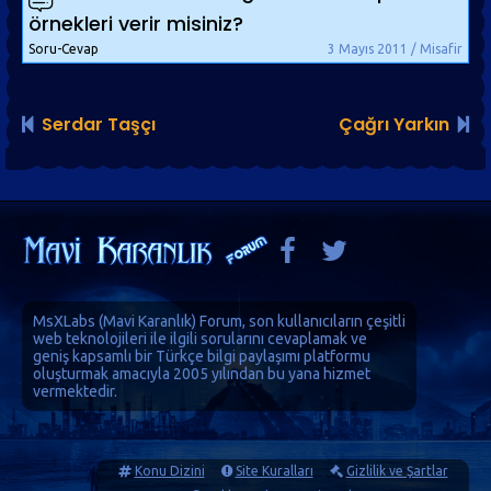
örnekleri verir misiniz?
Soru-Cevap
3 Mayıs 2011 / Misafir
Serdar Taşçı
Çağrı Yarkın
MsXLabs (
Mavi Karanlık
)
Forum
, son kullanıcıların çeşitli
web teknolojileri ile ilgili sorularını cevaplamak ve
geniş kapsamlı bir Türkçe bilgi paylaşımı platformu
oluşturmak amacıyla 2005 yılından bu yana hizmet
vermektedir.
Konu Dizini
Site Kuralları
Gizlilik ve Şartlar