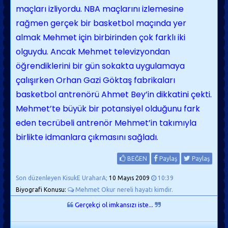
maçları izliyordu. NBA maçlarını izlemesine
rağmen gerçek bir basketbol maçında yer
almak Mehmet için birbirinden çok farklı iki
olguydu. Ancak Mehmet televizyondan
öğrendiklerini bir gün sokakta uygulamaya
çalışırken Orhan Gazi Göktaş fabrikaları
basketbol antrenörü Ahmet Bey’in dikkatini çekti.
Mehmet’te büyük bir potansiyel olduğunu fark
eden tecrübeli antrenör Mehmet’in takımıyla
birlikte idmanlara çıkmasını sağladı.
BEĞEN
Paylaş
Paylaş
Son düzenleyen KisukE UraharA;
10 Mayıs 2009
10:39
Biyografi Konusu:
Mehmet Okur nereli hayatı kimdir.
Gerçekçi ol imkansızı iste...