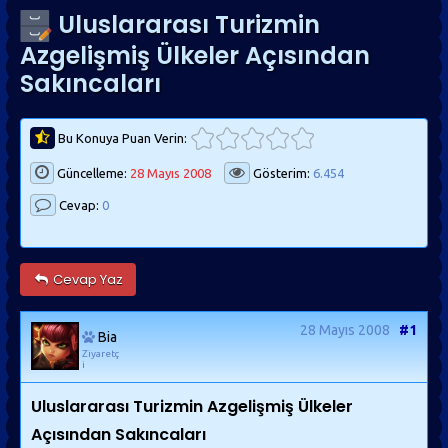
Uluslararası Turizmin
Azgelişmiş Ülkeler Açısından
Sakıncaları
Bu Konuya Puan Verin:
Güncelleme:
28 Mayıs 2008
Gösterim:
6.454
Cevap:
0
Cevap Yaz
28 Mayıs 2008
#1
Bia
Ziyaretç
i
Uluslararası Turizmin Azgelişmiş Ülkeler
Açısından Sakıncaları