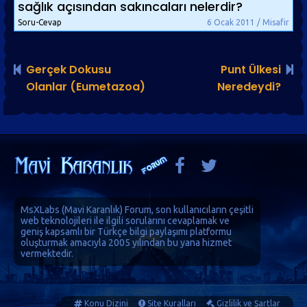
sağlık açısından sakıncaları nelerdir?
Soru-Cevap
6 Ocak 2011 / Misafir
Gerçek Dokusu
Punt Ülkesi
Olanlar (Eumetazoa)
Neredeydi?
MsXLabs (
Mavi Karanlık
)
Forum
, son kullanıcıların çeşitli
web teknolojileri ile ilgili sorularını cevaplamak ve
geniş kapsamlı bir Türkçe bilgi paylaşımı platformu
oluşturmak amacıyla 2005 yılından bu yana hizmet
vermektedir.
Konu Dizini
Site Kuralları
Gizlilik ve Şartlar