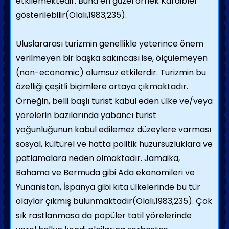
etkilemektedir. Buna en güzel örnek Karaibler
gösterilebilir(Olalı,1983;235).
Uluslararası turizmin genellikle yeterince önem
verilmeyen bir başka sakıncası ise, ölçülemeyen
(non-economic) olumsuz etkilerdir. Turizmin bu
özelliği çeşitli biçimlere ortaya çıkmaktadır.
Örneğin, belli başlı turist kabul eden ülke ve/veya
yörelerin bazılarında yabancı turist
yoğunluğunun kabul edilemez düzeylere varması
sosyal, kültürel ve hatta politik huzursuzluklara ve
patlamalara neden olmaktadır. Jamaika,
Bahama ve Bermuda gibi Ada ekonomileri ve
Yunanistan, İspanya gibi kıta ülkelerinde bu tür
olaylar çıkmış bulunmaktadır(Olalı,1983;235). Çok
sık rastlanmasa da popüler tatil yörelerinde