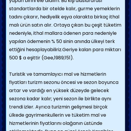
yapan birini ele alalım. Bu kişi uluslararası
standartlarda bir otelde kalır, gurme yemeklerin
tadını çıkarır, hediyelik eşya olarakta birkaç ithal
malı ürün satın alır. Ortaya çıkan bu çeşit tüketim
nedeniyle, ithal mallara ödenen para nedeniyle
yapılan ödemenin % 50 sinin anında ülkeyi terk
ettiğini hesaplayabiliriz.Geriye kalan para miktarı
500 $ a eşittir (Gee,1989;151).
Turistik ve tamamlayıcı mal ve hizmetlerin
fiyatları turizm sezonu öncesi ve sezon boyunca
artar ve vardığı en yüksek düzeyde gelecek
sezona kadar kalır; yeni sezon ile birlikte aynı
trendi izler. Ayrıca turizmin gelişmesi birçok
ülkede gayrimenkullerin ve tüketim mal ve
hizmetlerinin fiyatlarını olağanın üstünde