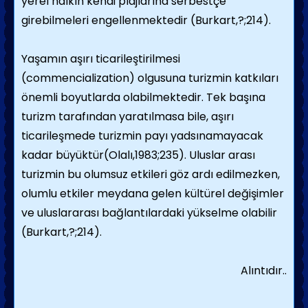
yerel halkın kendi plajlarına serbestçe
girebilmeleri engellenmektedir (Burkart,?;214).
Yaşamın aşırı ticarileştirilmesi
(commencialization) olgusuna turizmin katkıları
önemli boyutlarda olabilmektedir. Tek başına
turizm tarafından yaratılmasa bile, aşırı
ticarileşmede turizmin payı yadsınamayacak
kadar büyüktür(Olalı,1983;235). Uluslar arası
turizmin bu olumsuz etkileri göz ardı edilmezken,
olumlu etkiler meydana gelen kültürel değişimler
ve uluslararası bağlantılardaki yükselme olabilir
(Burkart,?;214).
Alıntıdır..