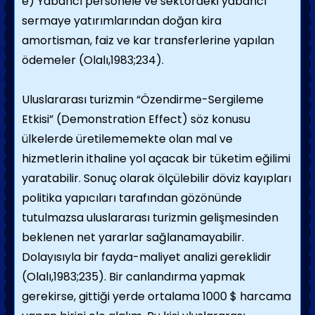
e) Yabancı personele ve sektördeki yabancı
sermaye yatırımlarından doğan kira
amortisman, faiz ve kar transferlerine yapılan
ödemeler (Olalı,1983;234).
Uluslararası turizmin “Özendirme-Sergileme
Etkisi” (Demonstration Effect) söz konusu
ülkelerde üretilememekte olan mal ve
hizmetlerin ithaline yol açacak bir tüketim eğilimi
yaratabilir. Sonuç olarak ölçülebilir döviz kayıpları
politika yapıcıları tarafından gözönünde
tutulmazsa uluslararası turizmin gelişmesinden
beklenen net yararlar sağlanamayabilir.
Dolayısıyla bir fayda-maliyet analizi gereklidir
(Olalı,1983;235). Bir canlandırma yapmak
gerekirse, gittiği yerde ortalama 1000 $ harcama