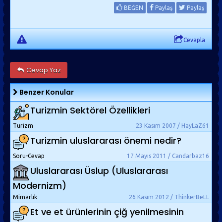
BEĞEN
Paylaş
Paylaş
Cevapla
Cevap Yaz
Benzer Konular
Turizmin Sektörel Özellikleri
Turizm
23 Kasım 2007 / HayLaZ61
Turizmin uluslararası önemi nedir?
Soru-Cevap
17 Mayıs 2011 / Candarbaz16
Uluslararası Üslup (Uluslararası
Modernizm)
Mimarlık
26 Kasım 2012 / ThinkerBeLL
Et ve et ürünlerinin çiğ yenilmesinin