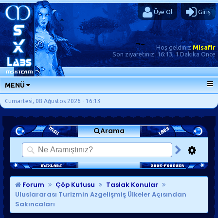
Üye Ol
Giriş
Hoş geldiniz
Misafir
Son ziyaretiniz:
16:13, 1 Dakika Önce
MENÜ
ANA SAYFA
Cumartesi, 08 Ağustos 2026 - 16:13
FORUMLAR
Arama
SORU-CEVAP
GÜNLÜKLER
SON MESAJLAR
KISAYOLLAR
Forum
Çöp Kutusu
Taslak Konular
Uluslararası Turizmin Azgelişmiş Ülkeler Açısından
Sakıncaları