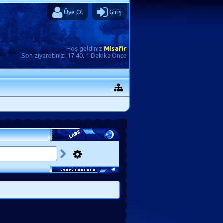
Üye Ol
Giriş
Hoş geldiniz
Misafir
Son ziyaretiniz:
17:40, 1 Dakika Önce