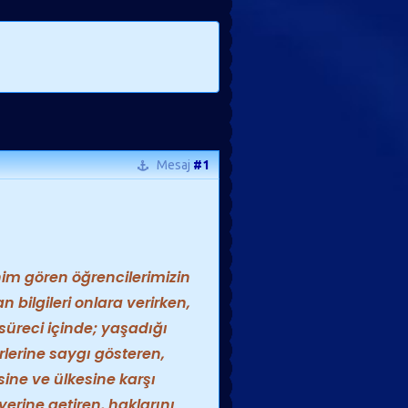
Mesaj
#1
m gören öğrencilerimizin
n bilgileri onlara verirken,
süreci içinde; yaşadığı
lerine saygı gösteren,
sine ve ülkesine karşı
yerine getiren, haklarını