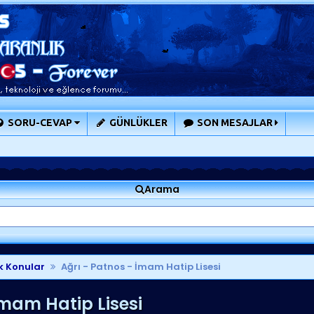
SORU-CEVAP
GÜNLÜKLER
SON MESAJLAR
Arama
k Konular
Ağrı - Patnos - İmam Hatip Lisesi
İmam Hatip Lisesi