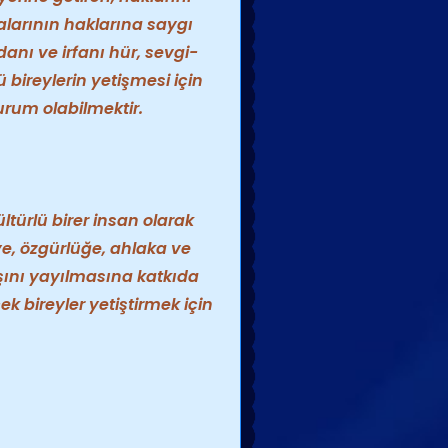
larının haklarına saygı
cdanı ve irfanı hür, sevgi-
 bireylerin yetişmesi için
urum olabilmektir.
ültürlü birer insan olarak
ye, özgürlüğe, ahlaka ve
şını yayılmasına katkıda
k bireyler yetiştirmek için