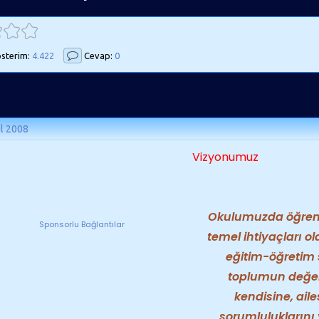
sterim:
4.422
Cevap:
0
ül 2008
Vizyonumuz
Okulumuzda öğreni
Sponsorlu Bağlantılar
temel ihtiyaçları ola
eğitim-öğretim 
toplumun değer
kendisine, aile
sorumluluklarını 