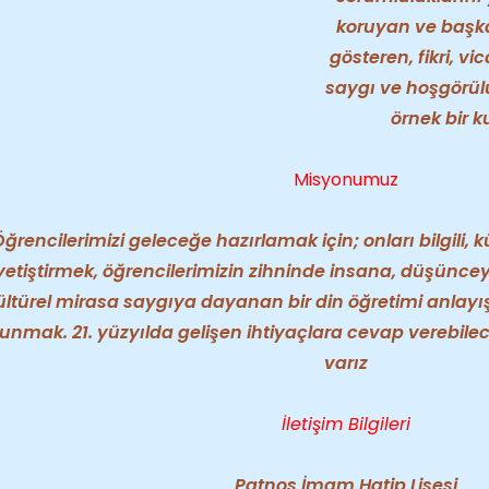
koruyan ve başka
gösteren, fikri, vi
saygı ve hoşgörülü
örnek bir k
Misyonumuz
ğrencilerimizi geleceğe hazırlamak için; onları bilgili, k
yetiştirmek, öğrencilerimizin zihninde insana, düşünce
ültürel mirasa saygıya dayanan bir din öğretimi anlayı
unmak. 21. yüzyılda gelişen ihtiyaçlara cevap verebilece
varız
İletişim Bilgileri
Patnos İmam Hatip Lisesi