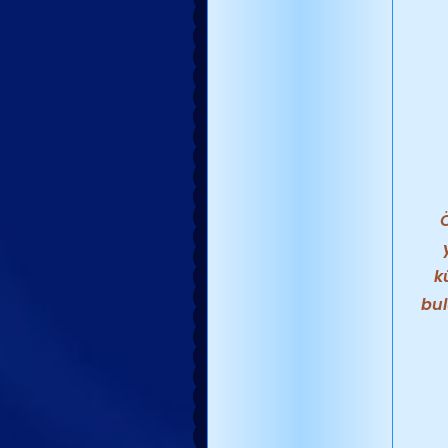
Ö
k
bul