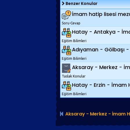
Benzer Konular
İmam hatip lisesi mezun
Soru-Cevap
Hatay - Antakya - İmam
Eğitim Bilimleri
Adıyaman - Gölbaşı - 
Eğitim Bilimleri
Aksaray - Merkez - İm
Taslak Konular
Hatay - Erzin - İmam H
Eğitim Bilimleri
Aksaray - Merkez - İmam Ha