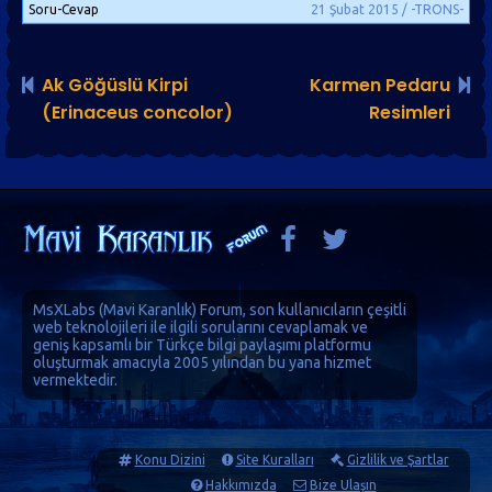
Soru-Cevap
21 Şubat 2015 / -TRONS-
Ak Göğüslü Kirpi
Karmen Pedaru
(Erinaceus concolor)
Resimleri
MsXLabs (
Mavi Karanlık
)
Forum
, son kullanıcıların çeşitli
web teknolojileri ile ilgili sorularını cevaplamak ve
geniş kapsamlı bir Türkçe bilgi paylaşımı platformu
oluşturmak amacıyla 2005 yılından bu yana hizmet
vermektedir.
Konu Dizini
Site Kuralları
Gizlilik ve Şartlar
Hakkımızda
Bize Ulaşın