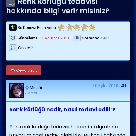
Renk körlüğü tedavisi
hakkında bilgi verir misiniz?
Bu Konuya Puan Verin:
Güncelleme:
31 Ağustos 2013
Gösterim:
2.442
Cevap:
2
Cevap Yaz
30 Eylül 2010
#1
Misafir
Ziyaretçi
Renk körlüğü nedir, nasıl tedavi edilir?
Ben renk körlüğü tedavisi hakkında bilgi almak
istiyorum nasıl tedavi olabiliriz? Bu konu hakkında