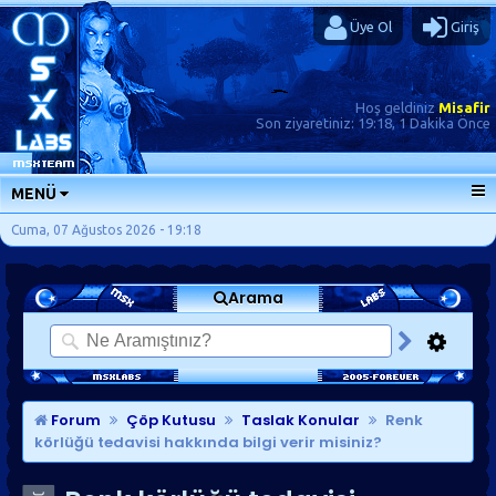
Üye Ol
Giriş
Hoş geldiniz
Misafir
Son ziyaretiniz:
19:18, 1 Dakika Önce
MENÜ
ANA SAYFA
Cuma, 07 Ağustos 2026 - 19:18
FORUMLAR
Arama
SORU-CEVAP
GÜNLÜKLER
SON MESAJLAR
KISAYOLLAR
Forum
Çöp Kutusu
Taslak Konular
Renk
körlüğü tedavisi hakkında bilgi verir misiniz?