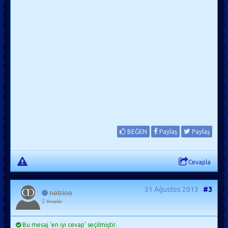
BEĞEN
Paylaş
Paylaş
Cevapla
31 Ağustos 2013
#3
nötrino
Yasaklı
Bu mesaj 'en iyi cevap' seçilmiştir.