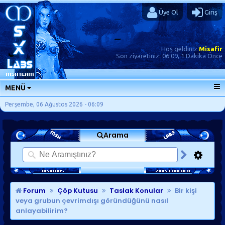
Üye Ol
Giriş
Hoş geldiniz
Misafir
Son ziyaretiniz:
06:09, 1 Dakika Önce
MENÜ
ANA SAYFA
Perşembe, 06 Ağustos 2026 - 06:09
FORUMLAR
Arama
SORU-CEVAP
GÜNLÜKLER
SON MESAJLAR
KISAYOLLAR
Forum
Çöp Kutusu
Taslak Konular
Bir kişi
veya grubun çevrimdışı göründüğünü nasıl
anlayabilirim?