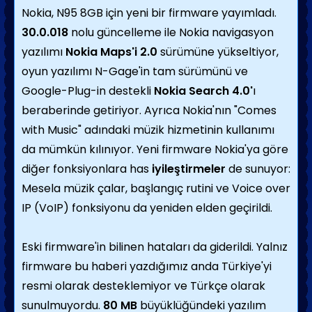
Nokia, N95 8GB için yeni bir firmware yayımladı.
30.0.018
nolu güncelleme ile Nokia navigasyon
yazılımı
Nokia Maps'i 2.0
sürümüne yükseltiyor,
oyun yazılımı N-Gage'in tam sürümünü ve
Google-Plug-in destekli
Nokia Search 4.0'
ı
beraberinde getiriyor. Ayrıca Nokia'nın "Comes
with Music" adındaki müzik hizmetinin kullanımı
da mümkün kılınıyor. Yeni firmware Nokia'ya göre
diğer fonksiyonlara has
iyileştirmeler
de sunuyor:
Mesela müzik çalar, başlangıç rutini ve Voice over
IP (VoIP) fonksiyonu da yeniden elden geçirildi.
Eski firmware'in bilinen hataları da giderildi. Yalnız
firmware bu haberi yazdığımız anda Türkiye'yi
resmi olarak desteklemiyor ve Türkçe olarak
sunulmuyordu.
80 MB
büyüklüğündeki yazılım