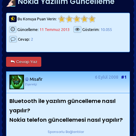
Nokia Yazılım Güncelleme
Bu Konuya Puan Verin:
Güncelleme:
11 Temmuz 2013
Gösterim:
10.055
Cevap:
2
Cevap Yaz
6 Eylül 2008
#1
Misafir
Ziyaretçi
Bluetooth ile yazılım güncelleme nasıl
yapılır?
Nokia telefon güncellemesi nasıl yapılır?
Sponsorlu Bağlantılar