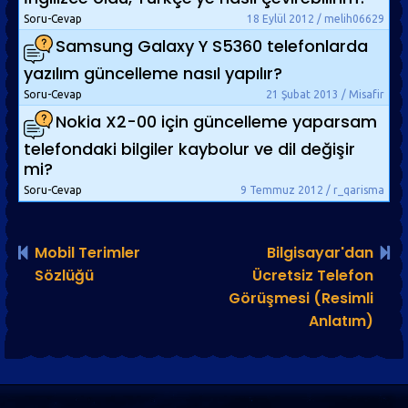
Soru-Cevap
18 Eylül 2012 / melih06629
Samsung Galaxy Y S5360 telefonlarda
yazılım güncelleme nasıl yapılır?
Soru-Cevap
21 Şubat 2013 / Misafir
Nokia X2-00 için güncelleme yaparsam
telefondaki bilgiler kaybolur ve dil değişir
mi?
Soru-Cevap
9 Temmuz 2012 / r_qarisma
Mobil Terimler
Bilgisayar'dan
Sözlüğü
Ücretsiz Telefon
Görüşmesi (Resimli
Anlatım)