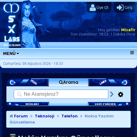
Üye Ol
Giriş
Hoş geldiniz
Misafir
Son ziyaretiniz:
18:53, 1 Dakika Önce
MENÜ
ANA SAYFA
Cumartesi, 08 Ağustos 2026 - 18:53
FORUMLAR
Arama
SORU-CEVAP
GÜNLÜKLER
SON MESAJLAR
KISAYOLLAR
Forum
Teknoloji
Telefon
Nokia Yazılım
Güncelleme