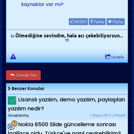
kaynaklar var mı?
BEĞEN
Paylaş
Paylaş
Ölmediğine sevindim, hala acı çekebiliyorsun...
Cevapla
Cevap Yaz
Benzer Konular
Lisanslı yazılım, demo yazılım, paylaşılan
yazılım nedir?
Cevaplanmış
1 Mayıs 2015 / Misafir
Nokia 6500 Slide güncelleme sonrası
İngilizce oldu, Türkçe'ye nasıl çevirebilirim?