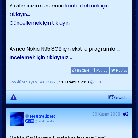
Yazılımınızın sürümünü
kontrol etmek için
tıklayın...
Güncellemek için tıklayın
Ayrıca Nokia N95 8GB için ekstra proğramlar...
İncelemek için tıklayınız...
BEĞEN
Paylaş
Paylaş
Son düzenleyen _VICTORY_;
11 Temmuz 2013
15:13
Cevapla
30 Kasım 2008
#2
NeutralizeR
ADM
Webmaster