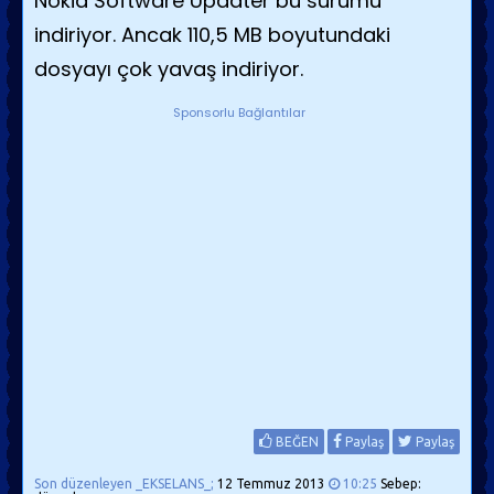
Nokia Software Updater bu sürümü
indiriyor. Ancak 110,5 MB boyutundaki
dosyayı çok yavaş indiriyor.
Sponsorlu Bağlantılar
BEĞEN
Paylaş
Paylaş
Son düzenleyen _EKSELANS_;
12 Temmuz 2013
10:25
Sebep: