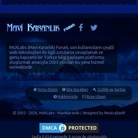
MsXLabs (
Mavi Karanlık
)
Forum
, son kullanıcıların çeşitli
web teknolojileri ile ilgili sorularını cevaplamak ve
geniş kapsamlı bir Türkçe bilgi paylaşımı platformu
oluşturmak amacıyla 2005 yılından bu yana hizmet
vermektedir.
Konu Dizini
Site Kuralları
Gizlilik ve Şartlar
Hakkımızda
Bize Ulaşın
2005 - 2026, MsXLabs - MaviKaranlık / designed by
NeutralizeR
Sayfa 0.054 saniyede 9 sorgu ile oluşturuldu