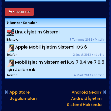
Cevap Yaz
Benzer Konular
Linux İşletim Sistemi
Bilgisayar
7 Temmuz 2012 / Misafir
Apple Mobil İşletim Sistemi iOS 6
Telefon
2 Şubat 2013 / nötrino
Mobil İşletim Sistemleri iOS 7.0.4 ve 7.0.5
için Jailbreak
Telefon
6 Mart 2014 / nötrino
App Store
Android Nedir?
Uygulamaları
Android İşletim
Sistemi Hakkında