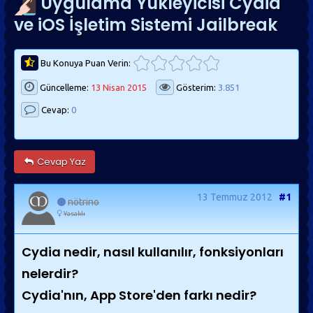
Uygulama Yükleyicisi Cydia
ve iOS İşletim Sistemi Jailbreak
Bu Konuya Puan Verin:
Güncelleme:
13 Nisan 2015
Gösterim:
3.851
Cevap:
0
Cevap Yaz
13 Temmuz 2012
#1
nötrino
Yasaklı
Cydia nedir, nasıl kullanılır, fonksiyonları
nelerdir?
Cydia'nın, App Store'den farkı nedir?