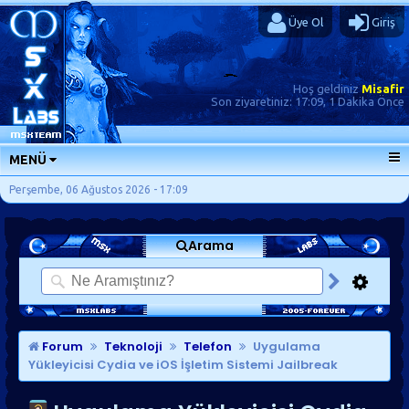
Üye Ol
Giriş
Hoş geldiniz
Misafir
Son ziyaretiniz:
17:09, 1 Dakika Önce
MENÜ
ANA SAYFA
Perşembe, 06 Ağustos 2026 - 17:09
FORUMLAR
Arama
SORU-CEVAP
GÜNLÜKLER
SON MESAJLAR
KISAYOLLAR
Forum
Teknoloji
Telefon
Uygulama
Yükleyicisi Cydia ve iOS İşletim Sistemi Jailbreak