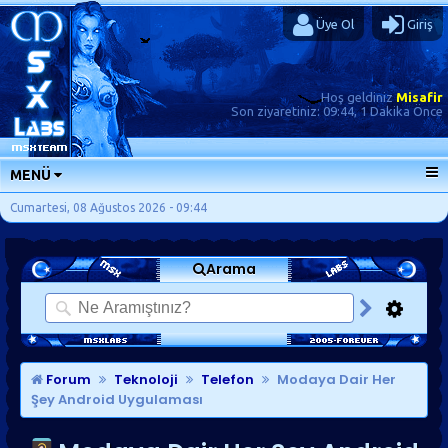
Üye Ol
Giriş
Hoş geldiniz
Misafir
Son ziyaretiniz:
09:44, 1 Dakika Önce
MENÜ
ANA SAYFA
Cumartesi, 08 Ağustos 2026 - 09:44
FORUMLAR
Arama
SORU-CEVAP
GÜNLÜKLER
SON MESAJLAR
KISAYOLLAR
Forum
Teknoloji
Telefon
Modaya Dair Her
Şey Android Uygulaması