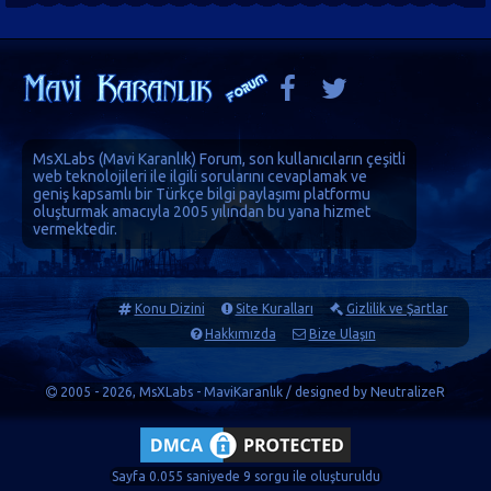
MsXLabs (
Mavi Karanlık
)
Forum
, son kullanıcıların çeşitli
web teknolojileri ile ilgili sorularını cevaplamak ve
geniş kapsamlı bir Türkçe bilgi paylaşımı platformu
oluşturmak amacıyla 2005 yılından bu yana hizmet
vermektedir.
Konu Dizini
Site Kuralları
Gizlilik ve Şartlar
Hakkımızda
Bize Ulaşın
2005 - 2026, MsXLabs - MaviKaranlık / designed by
NeutralizeR
Sayfa 0.055 saniyede 9 sorgu ile oluşturuldu