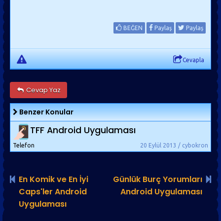
BEĞEN
Paylaş
Paylaş
Cevapla
Cevap Yaz
Benzer Konular
TFF Android Uygulaması
Telefon
20 Eylül 2013 / cybokron
En Komik ve En İyi
Günlük Burç Yorumları
Caps'ler Android
Android Uygulaması
Uygulaması