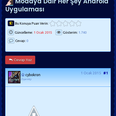
Modaya Dair Her Şey Android
Uygulaması
Bu Konuya Puan Verin:
Güncelleme:
1 Ocak 2015
Gösterim:
1.740
Cevap:
0
Cevap Yaz
1 Ocak 2015
#1
cybokron
Ziyaretçi