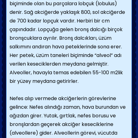
biçiminde olan bu parçalara lobçuk (lobulus)
denir. Sağ akciğerde yaklaşık 800, sol akciğerde
de 700 kadar lopçuk vardır. Herbiri bir cm
çapındadır. Lopçuğa gelen bronş dalcığı birçok
bronşcuklara ayrılır. Bronş dalcıkları, üzüm
salkımını andıran hava peteklerinde sona erer.
Her petek, üzüm taneleri biçiminde “alveol” adı
verilen keseciklerden meydana gelmiştir.
Alveoller, havayla temas edebilen 55-100 m2lik
bir yüzey meydana getirirler.
Nefes alıp vermede akciğerlerin görevlerine
gelince: Nefes alındığı zaman, hava burundan ve
ağızdan girer. Yutak, gırtlak, nefes borusu ve
bronşlardan geçerek akciğer keseciklerine
(alveollere) gider. Alveollerin görevi, vücutda