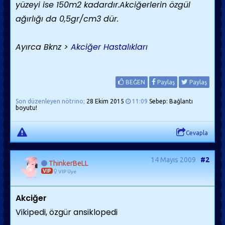
yüzeyi ise 150m2 kadardır.Akciğerlerin özgül
ağırlığı da 0,5gr/cm3 dür.
Ayırca Bknz >
Akciğer Hastalıkları
BEĞEN
Paylaş
Paylaş
Son düzenleyen nötrino;
28 Ekim 2015
11:09
Sebep: Bağlantı
boyutu!
Cevapla
14 Mayıs 2009
#2
ThinkerBeLL
VIP
VIP Üye
Akciğer
Vikipedi, özgür ansiklopedi