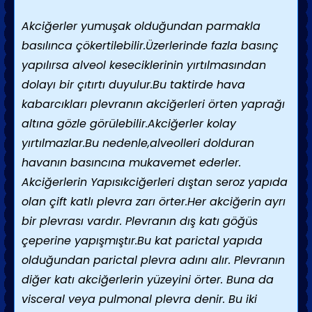
Akciğerler yumuşak olduğundan parmakla
basılınca çökertilebilir.Üzerlerinde fazla basınç
yapılırsa alveol keseciklerinin yırtılmasından
dolayı bir çıtırtı duyulur.Bu taktirde hava
kabarcıkları plevranın akciğerleri örten yaprağı
altına gözle görülebilir.Akciğerler kolay
yırtılmazlar.Bu nedenle,alveolleri dolduran
havanın basıncına mukavemet ederler.
Akciğerlerin Yapısıkciğerleri dıştan seroz yapıda
olan çift katlı plevra zarı örter.Her akciğerin ayrı
bir plevrası vardır. Plevranın dış katı göğüs
çeperine yapışmıştır.Bu kat parictal yapıda
olduğundan parictal plevra adını alır. Plevranın
diğer katı akciğerlerin yüzeyini örter. Buna da
visceral veya pulmonal plevra denir. Bu iki