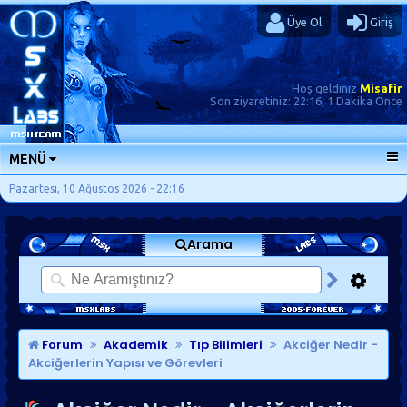
Üye Ol
Giriş
Hoş geldiniz
Misafir
Son ziyaretiniz:
22:16, 1 Dakika Önce
MENÜ
ANA SAYFA
Pazartesi, 10 Ağustos 2026 - 22:16
FORUMLAR
Arama
SORU-CEVAP
GÜNLÜKLER
SON MESAJLAR
KISAYOLLAR
Forum
Akademik
Tıp Bilimleri
Akciğer Nedir -
Akciğerlerin Yapısı ve Görevleri