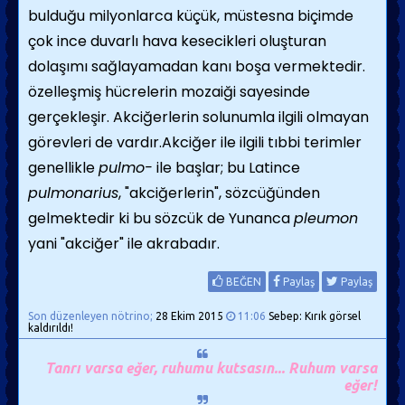
bulduğu milyonlarca küçük, müstesna biçimde
çok ince duvarlı hava kesecikleri oluşturan
dolaşımı sağlayamadan kanı boşa vermektedir.
özelleşmiş hücrelerin mozaiği sayesinde
gerçekleşir.
Akciğerlerin solunumla ilgili olmayan
görevleri de vardır.Akciğer ile ilgili tıbbi terimler
genellikle
pulmo-
ile başlar; bu Latince
pulmonarius
, "akciğerlerin", sözcüğünden
gelmektedir ki bu sözcük de Yunanca
pleumon
yani "akciğer" ile akrabadır.
BEĞEN
Paylaş
Paylaş
Son düzenleyen nötrino;
28 Ekim 2015
11:06
Sebep: Kırık görsel
kaldırıldı!
Tanrı varsa eğer, ruhumu kutsasın... Ruhum varsa
eğer!