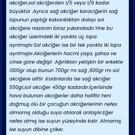
akciğer,sol akciğerden 1/5 veya 1/6 kadar
büyüktür .Ayrıca sağ akciğer karaciğerin sağ
lopunun yaptığı kabarıklıktan dolayı sol
akciğere nazaran biraz yukarıdadır.Yine bu
akciğer üzerindeki iki yarıkla üç lopa
ayrılmıştır.Sol akciğer ise bir tek yarıkla iki lopa
ayrılmıştır.Akciğerlerin hacmi yaşa, şahsa ve
cinse göre değişir .Ağırlıkları yetişkin bir erkekte
1300gr olup bunun 700gr mı sağ ,600gr mı sol
akciğere aittir .Kadınlarda ise sağ akciğer
550gr,sol akciğer 450gr kadardır.İçerisinde
hava bulunan akciğerler daha hafiftir.Yeni
doğmuş ölü bir çocuğun akciğerlerinin nefes
almamış olduğu suya atılarak anlaşılır.Eğer
nefes almış ise suyun yüzeyinde kalır .Almamış
ise suyun dibine çöker.