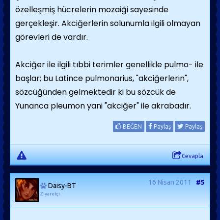
özelleşmiş hücrelerin mozaiği sayesinde
gerçekleşir. Akciğerlerin solunumla ilgili olmayan
görevleri de vardır.
Akciğer ile ilgili tıbbi terimler genellikle pulmo- ile
başlar; bu Latince pulmonarius, "akciğerlerin",
sözcüğünden gelmektedir ki bu sözcük de
Yunanca pleumon yani "akciğer" ile akrabadır.
BEĞEN
Paylaş
Paylaş
Cevapla
16 Nisan 2011
#5
Daisy-BT
Ziyaretçi