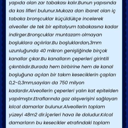
yapıda olan zar tabakası kalır.Bunun yapısında
da kas lifleri bulunur.Mukoza dan ibaret olan iç
tabaka bronşcuklar küçüldükçe incelerek
alveoller de tek bir epitalyum tabakasına kadar
indirger.Bronşcuklar muntazam olmayan
boşluklara açılırlar.Bu boşluklardan,3mm
uzunluğunda 40 mikron genişliğinde birçok
kanallar çıkar.Bu kanalların çeperleri girintili
çıkıntılıdır.Burada hem birbirine hem de kanal
boşluğuna açılan bir takım keseciklerin çapları
0,2-0,3mm,sayıları da 750 milyon
kadardır.Alveollerin çeperleri yalın kat epitelden
yapılmıştır.Etraflarında gaz alışverişini sağlayan
kılcal damarlar bulunur.Alveollerin toplam
yüzeyi 48m2 dir.İçerleri hava ile doludur.Kılcal
damarların bu kesecikler etrafındaki toplam