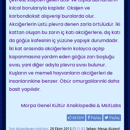
kılcal borularıyla kaplıdır. Oksijen ve
karbondioksit alışverişi buralarda olur.
Akciğerlerin üstü plevra denen zarla örtülüdür. İki
kattan oluşan bu zarın iç katı akciğerlere, dış katı
da göğüs kafesinin iç yüzüne yapışık durumdadır.
İki kat arasında akciğerlerin kolayca açılıp
kapanmasına yardım eden göğüs zarı boşluğu
sıvısı, yani diğer adıyla plevra sıvısı bulunur.
Kuşların ve memeli hayvanların akciğerleri de
insanlarınkine benzer. Öbür omurgalılarınki daha
basit yapılıdır.
Morpa Genel Kültür Ansiklopedisi & MsXLabs
BEĞEN
Paylaş
Paylaş
Son düzenleyen nötrino;
28 Ekim 2015
11:05
Sebep: Mesaj düzeni!