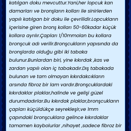
katılgan doku mevcuttur.Yani,her lopcuk kan
damarları ve bronşların kolları ile sinirlerden
yapılı katılgan bir doku ile çevrilidir.Lopcukların
içerisine giren bronş kolları 50-60kadar küçük
kollara ayrılır.Çapları 1/10mmolan bu kollara
bronşcuk adı verilir.Bronşcukların yapısında da
bronşlarda olduğu gibi iki tabaka
bulunur.Bunlardan biri, yine kıkırdak ,kas ve
zardan yapılı olan iç tabakadır.Dış tabakada
bulunan ve tam olmayan kıkırdakcıkların
arsında fibroz bir lam vardır.Bronşcuklardaki
kıkırdaklar plaklar,halinde ve gelişi güzel
durumdadırlar.Bu kıkırdak plaklar,bronşcukların
çapları küçüldükçe seyrekleşir,ve 1mm
çapındaki bronşcuklara gelince kıkırdaklar
tamamen kaybolurlar ,nihayet ,sadece fibroz bir