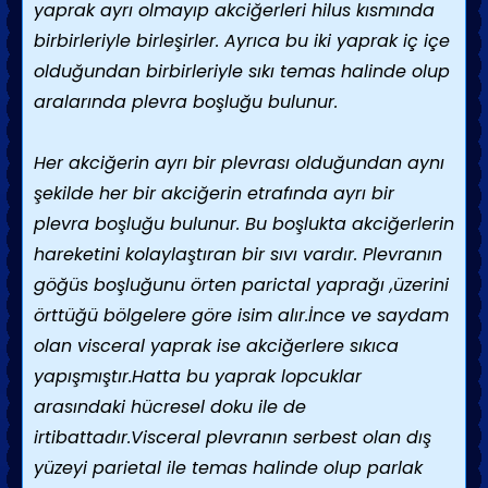
yaprak ayrı olmayıp akciğerleri hilus kısmında
birbirleriyle birleşirler. Ayrıca bu iki yaprak iç içe
olduğundan birbirleriyle sıkı temas halinde olup
aralarında plevra boşluğu bulunur.
Her akciğerin ayrı bir plevrası olduğundan aynı
şekilde her bir akciğerin etrafında ayrı bir
plevra boşluğu bulunur. Bu boşlukta akciğerlerin
hareketini kolaylaştıran bir sıvı vardır. Plevranın
göğüs boşluğunu örten parictal yaprağı ,üzerini
örttüğü bölgelere göre isim alır.İnce ve saydam
olan visceral yaprak ise akciğerlere sıkıca
yapışmıştır.Hatta bu yaprak lopcuklar
arasındaki hücresel doku ile de
irtibattadır.Visceral plevranın serbest olan dış
yüzeyi parietal ile temas halinde olup parlak