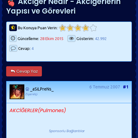
Akciğer Nedir - Akciğerlerin
Yapısı ve Görevleri
Bu Konuya Puan Verin:
Güncelleme:
28 Ekim 2015
Gösterim:
42.992
Cevap:
4
Cevap Yaz
6 Temmuz 2007
#1
_aSiLPreNs_
Ziyaretçi
AKCİĞERLER(Pulmones)
Sponsorlu Bağlantılar