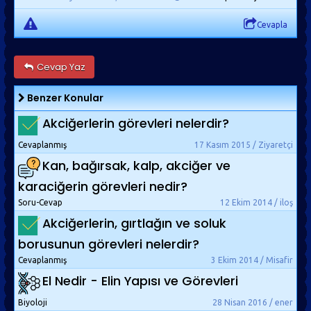
Cevapla
Cevap Yaz
Benzer Konular
Akciğerlerin görevleri nelerdir?
Cevaplanmış
17 Kasım 2015 / Ziyaretçi
Kan, bağırsak, kalp, akciğer ve
karaciğerin görevleri nedir?
Soru-Cevap
12 Ekim 2014 / iloş
Akciğerlerin, gırtlağın ve soluk
borusunun görevleri nelerdir?
Cevaplanmış
3 Ekim 2014 / Misafir
El Nedir - Elin Yapısı ve Görevleri
Biyoloji
28 Nisan 2016 / ener