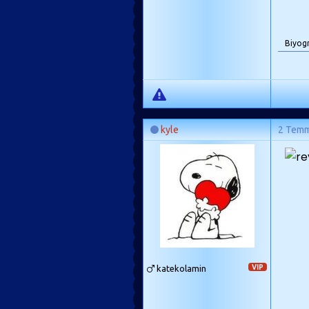
Biyog
kyle
2 Tem
katekolamin
VIP