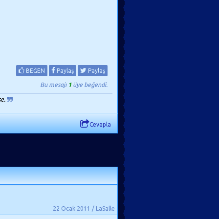
BEĞEN
Paylaş
Paylaş
Bu mesajı
1
üye beğendi.
se.
Cevapla
22 Ocak 2011 / LaSalle