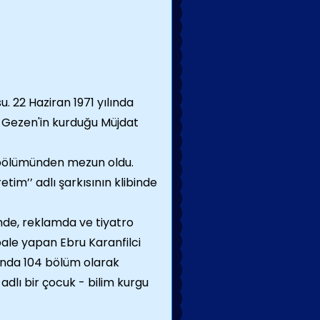
. 22 Haziran 1971 yılında
at Gezen'in kurduğu Müjdat
 bölümünden mezun oldu.
retim’’ adlı şarkısının klibinde
lmde, reklamda ve tiyatro
ale yapan Ebru Karanfilci
sında 104 bölüm olarak
dlı bir çocuk - bilim kurgu