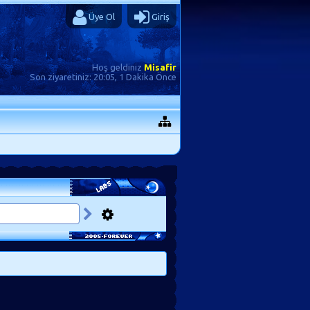
Üye Ol
Giriş
Hoş geldiniz
Misafir
Son ziyaretiniz:
20:05, 1 Dakika Önce