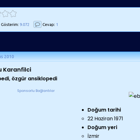
Gösterim:
9.072
Cevap:
1
ıs 2010
u Karanfilci
pedi, özgür ansiklopedi
Sponsorlu Bağlantılar
Doğum tarihi
22 Haziran 1971
Doğum yeri
İzmir