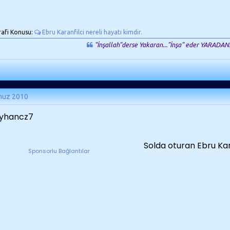
rafi Konusu:
Ebru Karanfilci nereli hayatı kimdir.
"İnşallah"derse Yakaran..."İnşa" eder YARADAN
muz 2010
Solda oturan Ebru Kar
Sponsorlu Bağlantılar