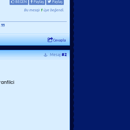
BEĞEN
Paylaş
Paylaş
Bu mesajı
1
üye beğendi.
.
Cevapla
Mesaj
#2
anfilci