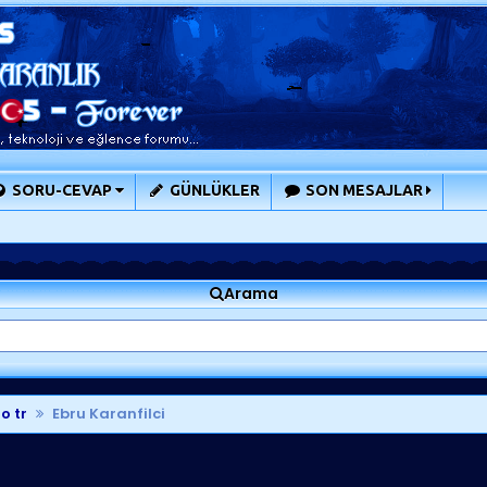
SORU-CEVAP
GÜNLÜKLER
SON MESAJLAR
Arama
o tr
Ebru Karanfilci