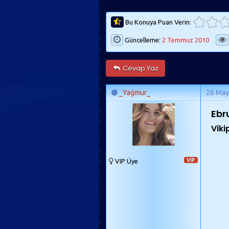
Bu Konuya Puan Verin:
Güncelleme:
2 Temmuz 2010
Cevap Yaz
_Yağmur_
26 May
Ebr
Viki
VIP Üye
VIP