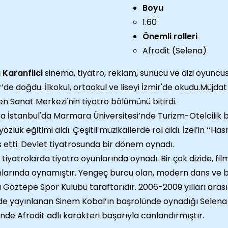
Boyu
1.60
Önemli rolleri
Afrodit (Selena)
 Karanfilci
sinema, tiyatro, reklam, sunucu ve dizi oyuncusu
r’de doğdu. İlkokul, ortaokul ve liseyi İzmir'de okudu.Müjd
n Sanat Merkezi'nin tiyatro bölümünü bitirdi.
a İstanbul'da Marmara Üniversitesi’nde Turizm-Otelcilik
özlük eğitimi aldı. Çeşitli müzikallerde rol aldı. İzel’in ‘‘Has
 etti. Devlet tiyatrosunda bir dönem oynadı.
 tiyatrolarda tiyatro oyunlarında oynadı. Bir çok dizide, fi
larında oynamıştır. Yengeç burcu olan, modern dans ve b
 Göztepe Spor Kulübü taraftarıdır. 2006-2009 yılları ara
de yayınlanan Sinem Kobal’ın başrolünde oynadığı Selena a
sinde Afrodit adlı karakteri başarıyla canlandırmıştır.