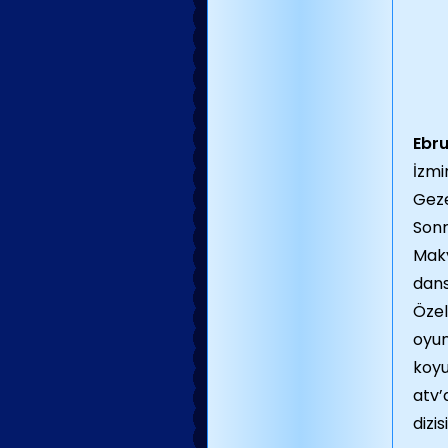
Ebru
İzmi
Geze
Sonr
Maky
dans
Özel
oyun
koyu
atv’
dizi