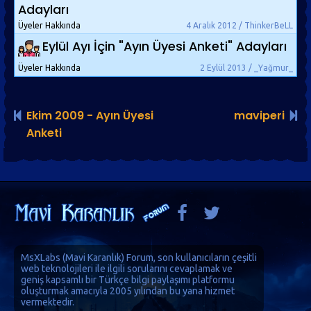
Adayları
Üyeler Hakkında
4 Aralık 2012 / ThinkerBeLL
Eylül Ayı İçin "Ayın Üyesi Anketi" Adayları
Üyeler Hakkında
2 Eylül 2013 / _Yağmur_
Ekim 2009 - Ayın Üyesi
maviperi
Anketi
MsXLabs (
Mavi Karanlık
)
Forum
, son kullanıcıların çeşitli
web teknolojileri ile ilgili sorularını cevaplamak ve
geniş kapsamlı bir Türkçe bilgi paylaşımı platformu
oluşturmak amacıyla 2005 yılından bu yana hizmet
vermektedir.