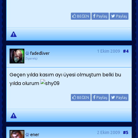
BEĞEN
Paylaş
Paylaş
1 Ekim 2009
#4
fadedliver
Ziyaretçi
Geçen yılda kasım ayı üyesi olmuştum belki bu
yılda olurum
BEĞEN
Paylaş
Paylaş
2 Ekim 2009
#5
ener