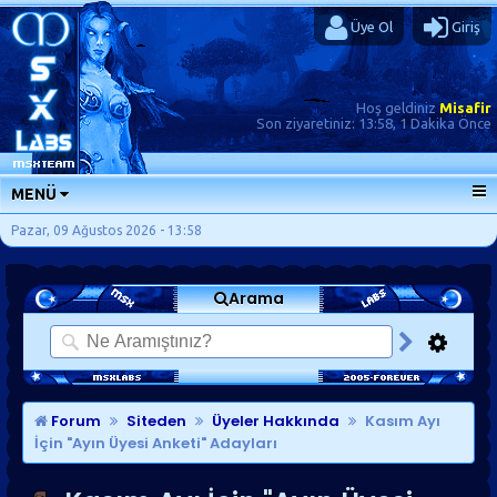
Üye Ol
Giriş
Hoş geldiniz
Misafir
Son ziyaretiniz:
13:58, 1 Dakika Önce
MENÜ
ANA SAYFA
Pazar, 09 Ağustos 2026 - 13:58
FORUMLAR
Arama
SORU-CEVAP
GÜNLÜKLER
SON MESAJLAR
KISAYOLLAR
Forum
Siteden
Üyeler Hakkında
Kasım Ayı
İçin "Ayın Üyesi Anketi" Adayları