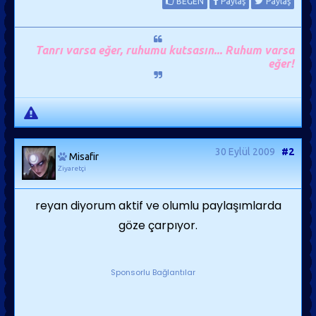
BEĞEN
Paylaş
Paylaş
Tanrı varsa eğer, ruhumu kutsasın... Ruhum varsa
eğer!
30 Eylül 2009
#2
Misafir
Ziyaretçi
reyan diyorum aktif ve olumlu paylaşımlarda
göze çarpıyor.
Sponsorlu Bağlantılar