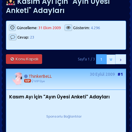
Kasım Ayı İçin "Ayın Üyesi
Anketi" Adayları
Güncelleme:
31 Ekim 2009
Gösterim:
4.296
Cevap:
23
Konu Kapalı
Sayfa 1 / 3
1
30 Eylül 2009
#1
ThinkerBeLL
VIP
VIP Üye
Kasım Ayı İçin "Ayın Üyesi Anketi" Adayları
Sponsorlu Bağlantılar