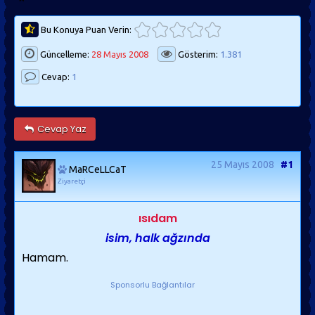
Bu Konuya Puan Verin:
Güncelleme:
28 Mayıs 2008
Gösterim:
1.381
Cevap:
1
Cevap Yaz
25 Mayıs 2008
#1
MaRCeLLCaT
Ziyaretçi
ısıdam
isim, halk ağzında
Hamam.
Sponsorlu Bağlantılar