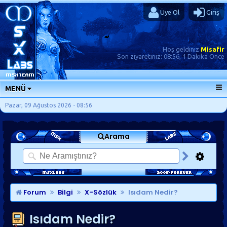
Üye Ol
Giriş
Hoş geldiniz
Misafir
Son ziyaretiniz:
08:56, 1 Dakika Önce
MENÜ
ANA SAYFA
Pazar, 09 Ağustos 2026 - 08:56
FORUMLAR
Arama
SORU-CEVAP
GÜNLÜKLER
SON MESAJLAR
KISAYOLLAR
Forum
Bilgi
X-Sözlük
Isıdam Nedir?
Isıdam Nedir?