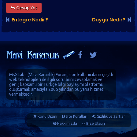
Cevap Yaz
Entegre Nedir?
Duygu Nedir?
MsXLabs (
Mavi Karanlık
)
Forum
, son kullanıcıların çeşitli
web teknolojileri ile ilgili sorularını cevaplamak ve
geniş kapsamlı bir Türkçe bilgi paylaşımı platformu
oluşturmak amacıyla 2005 yılından bu yana hizmet
vermektedir.
Konu Dizini
Site Kuralları
Gizlilik ve Şartlar
Hakkımızda
Bize Ulaşın