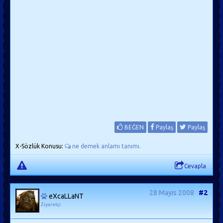
BEĞEN
Paylaş
Paylaş
X-Sözlük Konusu:
ne demek anlamı tanımı.
Cevapla
28 Mayıs 2008
#2
eXcaLLaNT
Ziyaretçi