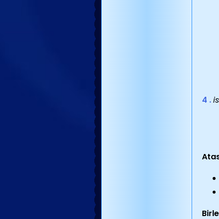
4 .
i
Atas
Birl