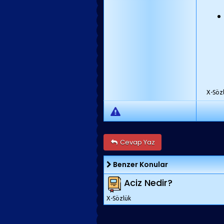
X-Söz
Cevap Yaz
Benzer Konular
Aciz Nedir?
X-Sözlük