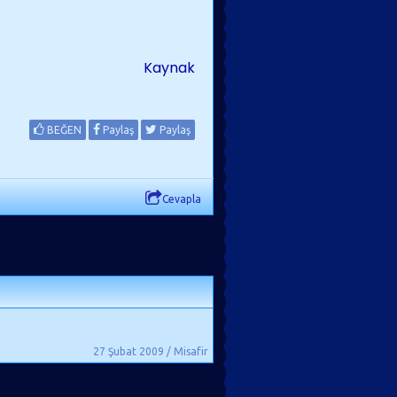
Kaynak
BEĞEN
Paylaş
Paylaş
Cevapla
27 Şubat 2009 / Misafir