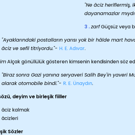
"Ne âciz heriflermiş, i
dayanamazlar mıydı
3 .
zarf
Güçsüz veya be
"Ayaklarındaki postalların yarısı yok bir hâlde mart ha
âciz ve sefil titriyordu."-
H. E. Adıvar
.
sim
Alçak gönüllülük gösteren kimsenin kendisinden söz ed
"Biraz sonra Gazi yanına seryaveri Salih Bey'in yaveri Mu
alarak otomobile bindi."-
R. E. Ünaydın
.
özü, deyim ve birleşik fiiller
âciz kalmak
âcizleri
eşik Sözler