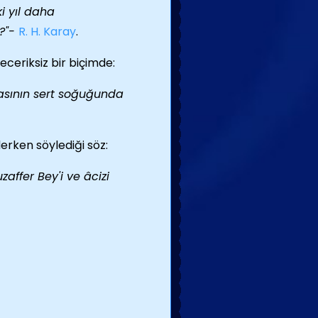
ki yıl daha
?"-
R. H. Karay
.
ceriksiz bir biçimde:
vasının sert soğuğunda
erken söylediği söz:
zaffer Bey'i ve âcizi