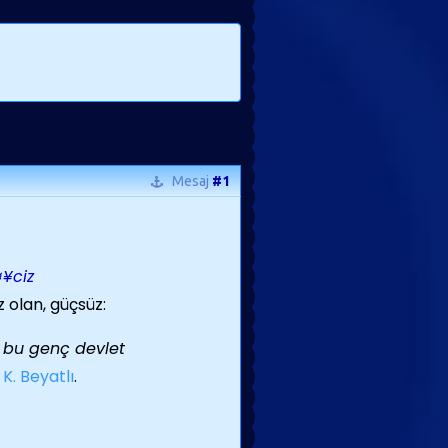
Mesaj
#1
¤¥ciz
 olan, güçsüz:
, bu genç devlet
. K. Beyatlı
.