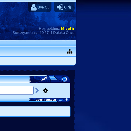
Üye Ol
Giriş
Hoş geldiniz
Misafir
Son ziyaretiniz:
10:27, 1 Dakika Önce