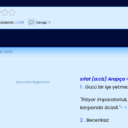
österim:
2.599
Cevap:
0
at 2009
sıfat
(a:ciz) Arapça
Sponsorlu Bağlantılar
1 .
Gücü bir işe yetmez
"İhtiyar imparatorluk
karşısında âcizdi."-
Y
2 .
Beceriksiz: