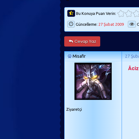
Bu Konuya Puan Verin:
Güncelleme:
27 Şubat 2009
G
Cevap Yaz
Misafir
27 Şub
Âciz
Ziyaretçi