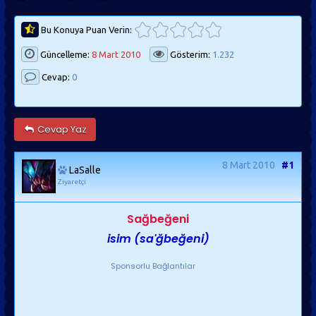
Bu Konuya Puan Verin:
Güncelleme:
8 Mart 2010
Gösterim:
1.232
Cevap:
0
Cevap Yaz
8 Mart 2010
#1
LaSalle
Ziyaretçi
Sağbeğeni
isim
(sa'ğbeğeni)
Sponsorlu Bağlantılar