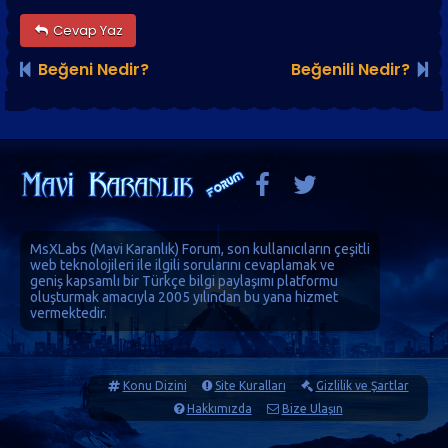
Cevap Yaz
Beğeni Nedir?
Beğenili Nedir?
MsXLabs (
Mavi Karanlık
)
Forum
, son kullanıcıların çeşitli
web teknolojileri ile ilgili sorularını cevaplamak ve
geniş kapsamlı bir Türkçe bilgi paylaşımı platformu
oluşturmak amacıyla 2005 yılından bu yana hizmet
vermektedir.
Konu Dizini
Site Kuralları
Gizlilik ve Şartlar
Hakkımızda
Bize Ulaşın