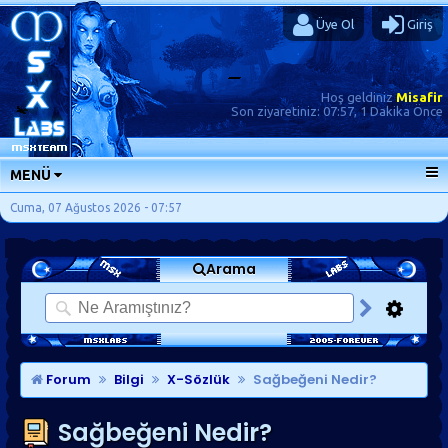
Üye Ol
Giriş
Hoş geldiniz
Misafir
Son ziyaretiniz:
07:57, 1 Dakika Önce
MENÜ
ANA SAYFA
Cuma, 07 Ağustos 2026 - 07:57
FORUMLAR
Arama
SORU-CEVAP
GÜNLÜKLER
SON MESAJLAR
KISAYOLLAR
Forum
Bilgi
X-Sözlük
Sağbeğeni Nedir?
Sağbeğeni Nedir?